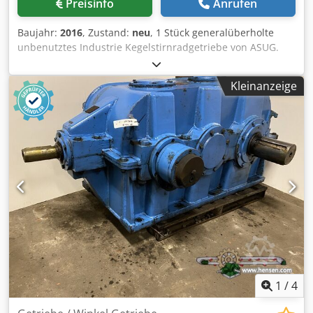
Preisinfo
Anrufen
Baujahr:
2016
, Zustand:
neu
, 1 Stück generalüberholte
unbenutztes Industrie Kegelstirnradgetriebe von ASUG.
TGL 21815 Alle Teile vom Getriebe sind erneuert, bis auf
das Gehäuse !!! Klauenkupplung: 800 mm (nur eine Hälfte
Kleinanzeige
verfügbar) Maximales Drehmoment: 27.829 Nm
Übersetzung: i= 1:80 max. Leistung: 51 kW Ölfüllung: 170
kg Drehzahl: n1= 1400 Drehzahl: n2= 17,5 Gewicht: 1450 Kg
Wellendurchmesser d1: 65mm Dkjdpfx Aksgwlrdsher
Wellendurchmesser d2: 160 mm Wellenhöhe h1: 500 mm
Gesamthöhe h2: 925mm Länge von Fuß: 1170 mm !!
Getriebe besitzt keinen Ölkühler !!
1
/
4