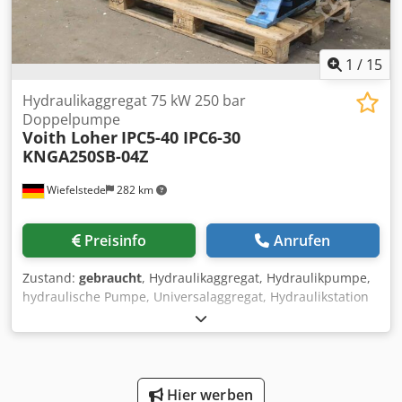
1
/
15
Hydraulikaggregat 75 kW 250 bar
Doppelpumpe
Voith Loher
IPC5-40 IPC6-30
KNGA250SB-04Z
Wiefelstede
282 km
Preisinfo
Anrufen
Zustand:
gebraucht
, Hydraulikaggregat, Hydraulikpumpe,
hydraulische Pumpe, Universalaggregat, Hydraulikstation
Dksdjp A A R Sopfx Akhor -Hersteller: HAWE,
Hydraulikaggregat mit Doppelpumpe -Hydraulikpumpen:
Typ IPC5-40 / IPC6-30 -Druck: bis 250 bar -Förderleistung:
/min -Motor: Loher KNGA250SB-04Z 75 kW -
Einzelkomponenten: siehe Fotos -Abmessungen:
Hier werben