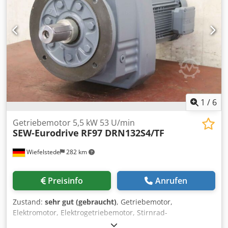
1
/
6
Getriebemotor 5,5 kW 53 U/min
SEW-Eurodrive
RF97 DRN132S4/TF
Wiefelstede
282 km
Preisinfo
Anrufen
Zustand:
sehr gut (gebraucht)
, Getriebemotor,
Elektromotor, Elektrogetriebemotor, Stirnrad-
Getriebemotor -Zustand: ungebraucht -Hersteller: SEW-