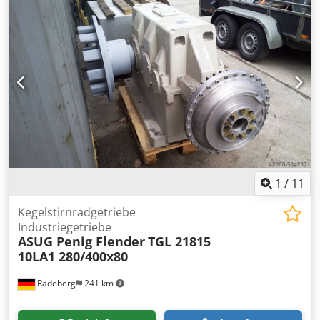
1
/
11
Kegelstirnradgetriebe
Industriegetriebe
ASUG Penig Flender
TGL 21815
10LA1 280/400x80
Radeberg
241 km