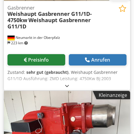
Gasbrenner
Weishaupt Gasbrenner G11/1D-
4750kw
Weishaupt Gasbrenner
G11/1D
Neumarkt in der Oberpfalz
223 km
Preisinfo
Anrufen
Zustand:
sehr gut (gebraucht)
, Weishaupt Gasbrenner
G11/1D Ausführung: ZMD Leistung: 4750Kw Bj:2003
Besichtigung bitte nur nach telefonische Absprache!
Bevorzugter Verkauf an Händler, Gewerbetreibende oder
Kleinanzeige
Export. Alle Angaben ohne Gewähr, Irrtum und
Zwischenverkauf vorbehalten. Der Verkäufer übernimmt
keine Haftung für Tipp und Datenübermittlungsfehler.
Dsdpfx Akepiqy Uohjkr Selbstverständlich erledigen wir
auch sämtliche Formalitäten Verladung möglich