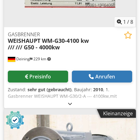
1
/
8
GASBRENNER
WEISHAUPT WM-G30-4100 kw
///
/// G50 - 4000kw
Deining
229 km
Preisinfo
Anrufen
Zustand:
sehr gut (gebraucht)
, Baujahr:
2010
, 1.
Gasbrenner WEISHAUPT WM-G30/2-A --- 4100kw,mit
Gasstrecke DUNGS DN65 Leistung: 450-4100kw
Ausführung: ZM Herstelljahr: 2010 Dkodpswg Hkcjfx Akhsr
Kleinanzeige
2. Gasbrenner WEISHAUPT G50/1-B - 4000kw,mit
Gasstrecke DUNGS DN65 Leistung: 550-4000kw
Ausführung: ZM-NR Herstelljahr: 2004