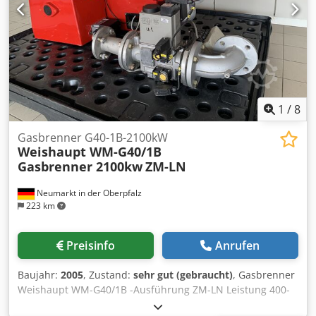
1
/
8
Gasbrenner G40-1B-2100kW
Weishaupt WM-G40/1B
Gasbrenner 2100kw
ZM-LN
Neumarkt in der Oberpfalz
223 km
Preisinfo
Anrufen
Baujahr:
2005
, Zustand:
sehr gut (gebraucht)
, Gasbrenner
Weishaupt WM-G40/1B -Ausführung ZM-LN Leistung 400-
2100KW: Dedpfx Asf Srcqjkhokr Bj.:2005 inklusive