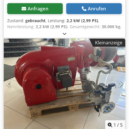
Anfragen
Anrufen
Zustand:
gebraucht
, Leistung:
2,2 kW (2,99 PS)
,
Nennleistung:
2,2 kW (2,99 PS)
, Gesamtgewicht:
30.000 kg
,
Wir bieten eine große Auswahl an gebrauchten
Getriebemotoren aus Fördertechnik-Anlagen zum Verkauf
Kleinanzeige
an. Verfügbare Hersteller sind unter anderem: SEW
Dodpfxsy Tg Saj Akhjkr NORD Siemens Lenze Demag
Technische Daten: Leistung: von 0,55 kW bis 2,2 kW
Lagerbestand: über 1.600 Stück Gesamtgewicht: ca. 30
Tonnen Dank der großen Stückzahl finden Sie mit hoher
Wahrscheinlichkeit den passenden Getriebemotor für
Ihren Bedarf. Auf Anfrage senden wir Ihnen gerne eine
detaillierte Excel-Liste mit den verfügbaren Modellen und
technischen Daten zu. Große Mengen sofort verfügbar
Verkauf vorzugsweise als Komplettpaket Preis pro Stück:
100 bis 150 € netto (je nach Ausführung und Zustand) Bei
Interesse freuen wir uns auf Ihre Anfrage. Bitte haben Sie
Verständnis dafür, dass unrealistische Preisangebote nicht
beantwortet werden.
1
/
5