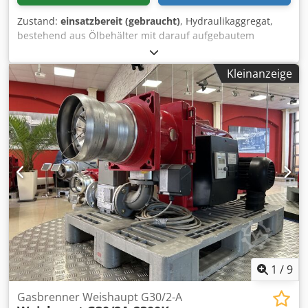
Zustand:
einsatzbereit (gebraucht)
, Hydraulikaggregat,
bestehend aus Ölbehälter mit darauf aufgebautem
Antriebsmotor mit angeflanschter Hydraulikpumpe sowie
darüber befindlichen zwei Ventilblöcken 1. Ventilblock
Kleinanzeige
Fabrikat WANDFLUH-Hydraulik Druck max.: 160 bar
Liefermenge: 20 l/min Dkododz Dliepfx Akhsr 2. Ventilblock
Fabrikat BOSCH Betriebsdruck: 319 bar Antriebsmotor:
220/380 V, 1420 Upm, 2,2 kW Platzbedarf: 700 x 620 x 1050
mm Gewicht einschl. Hydrauliköl (ca. 90 l): 193 kg
1
/
9
Gasbrenner Weishaupt G30/2-A