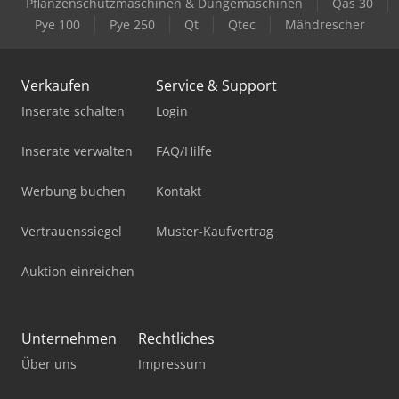
Pflanzenschutzmaschinen & Düngemaschinen
Qas 30
Pye 100
Pye 250
Qt
Qtec
Mähdrescher
Verkaufen
Service & Support
Inserate schalten
Login
Inserate verwalten
FAQ/Hilfe
Werbung buchen
Kontakt
Vertrauenssiegel
Muster-Kaufvertrag
Auktion einreichen
Unternehmen
Rechtliches
Über uns
Impressum