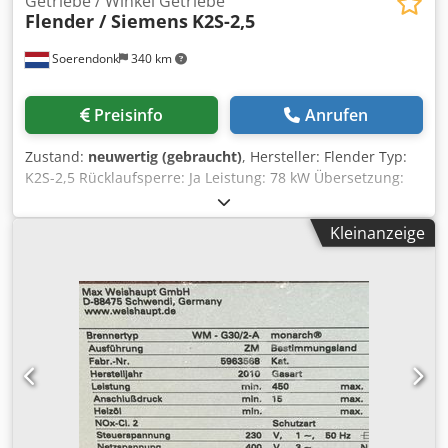
Getriebe / Winkel Getriebe
Flender / Siemens
K2S-2,5
Soerendonk
340 km
Preisinfo
Anrufen
Zustand:
neuwertig (gebraucht)
, Hersteller: Flender Typ:
K2S-2,5 Rücklaufsperre: Ja Leistung: 78 kW Übersetzung:
44,16:1 Dodpfxog Stz As Akhokr Drehzahl ein/aus: 1.400 /
31,7 Welle ø ein: 65 mm Welle ø aus: 140 mm
Kleinanzeige