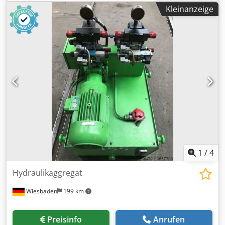
Gasstrecke von Dungs DN50. Мы говорим по русски!
Kleinanzeige
Besichtigung bitte nur nach telefonische Absprache!
Bevorzugter Verkauf an Händler, Gewerbetreibende oder
Export. Alle Angaben ohne Gewähr, Irrtum und
Zwischenverkauf vorbehalten. Der Verkäufer übernimmt
keine Haftung für Tipp und Datenübermittlungsfehler.
Gern nehmen wir Ihren Gebrauchtkessel oder Brenner in
kauf! Selbstverständlich erledigen wir auch sämtliche
Formalitäten Verladung möglich
1
/
4
Hydraulikaggregat
Wiesbaden
199 km
Preisinfo
Anrufen