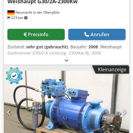
Weishaupt
G30/2A-2300Kw
Neumarkt in der Oberpfalz
223 km
Preisinfo
Anrufen
Zustand:
sehr gut (gebraucht)
, Baujahr:
2008
, Weishaupt
Gasbrenner G30/2-A Leistung: 2300Kw Bj: 2008
Besichtigung bitte nur nach telefonische Absprache!
Dkodpfx Akei Dw Epeher Bevorzugter Verkauf an Händler,
Kleinanzeige
Gewerbetreibende oder Export. Alle Angaben ohne
Gewähr, Irrtum und Zwischenverkauf vorbehalten. Der
Verkäufer übernimmt keine Haftung für Tipp und
Datenübermittlungsfehler. Selbstverständlich erledigen
wir auch sämtliche Formalitäten Verladung möglich