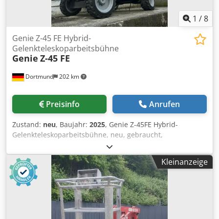
1
/
8
Genie Z-45 FE Hybrid-
Gelenkteleskoparbeitsbühne
Genie
Z-45 FE
Dortmund
202 km
Preisinfo
Anrufen
Zustand:
neu
, Baujahr:
2025
, Genie Z-45FE Hybrid-
Gelenkteleskoparbeitsbühne, neu, gebraucht,
Vorführmaschinen verfügbar Chodpfxsrnqpwe Ab Tja
Kleinanzeige