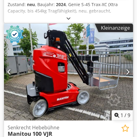
Zustand:
neu
, Baujahr:
2024
, Genie S-45 Trax-XC (Xtra
Capacity, bis 454kg Tragfähigkeit), neu, gebraucht,
Vorführmaschinen verfügbar Cjdperpzguofx Ab Tsha
Kleinanzeige
1
/
9
Senkrecht Hebebühne
Manitou
100 VJR