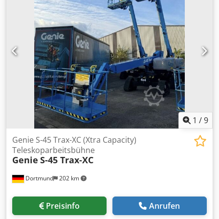
1
/
9
Genie S-45 Trax-XC (Xtra Capacity)
Teleskoparbeitsbühne
Genie
S-45 Trax-XC
Dortmund
202 km
Preisinfo
Anrufen