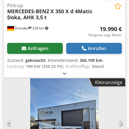
Pick-up
MERCEDES-BENZ
X 350 X d 4Matic
Doka, AHK 3,5 t
19.990 €
Dresden
228 km
Festpreis zzgl. MwSt.
Anfragen
Anrufen
Zustand:
gebraucht
, Kilometerstand:
266.109 km
,
Leistung:
190 kW (258,33 PS)
, Kraftstofftyp:
Diesel
,
Getriebetyp:
Automatisch
, Erstzulassung:
08/2019
, Farbe:
Weiß
, Anzahl der Sitzplätze:
5
, Ausstattung:
ABS,
Kleinanzeige
Allradantrieb, Elektronisches Stabilitätsprogramm (ESP),
Klimaanlage, Rußfilter, Zentralverriegelung
, * deutsches
Fahrzeug aus 1. Hand * HU abgelaufen, Lenkgetriebe
undicht Cedpfxjyr A Aks Ab Teha * Anhängekupplung,
3.500 kg * V 6 Motor, 2987 ccm * Allrad * Rückfahrkamera
* gern sende ich Ihnen ein Video per whatsApp * , whats
App: * Kontakt polski, ????? ?????: * Verkauf im
Kundenauftrag ohne Gewährleistung, alle Angaben ohne