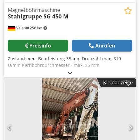
Magnetbohrmaschine
Stahlgruppe
SG 450 M
Velen
256 km
Preisinfo
Anrufen
Zustand:
neu
, Bohrleistung 35 mm Drehzahl max. 810
U/min Kernbohrdurchmesser - max. 35 mm
Werkzeugaufnahme Weldon 19,05 mm Bohrhub 210 mm
Gewicht 11 kg Anschlußspannung 230 V Motorleistung 1,6
Kleinanzeige
kW Abmessungen LxBxH 0,4 x 0,25 x 0,275 m
Cedoidabvepfx Ab Tjha Magnetbohrmaschine mit: 2-Gang-
Motor. Kühlmittelanlage. Robuste mobile Aufbewahrungs-
/ Tragetasche. MAGNET HALTEKRAFT 1800 kg