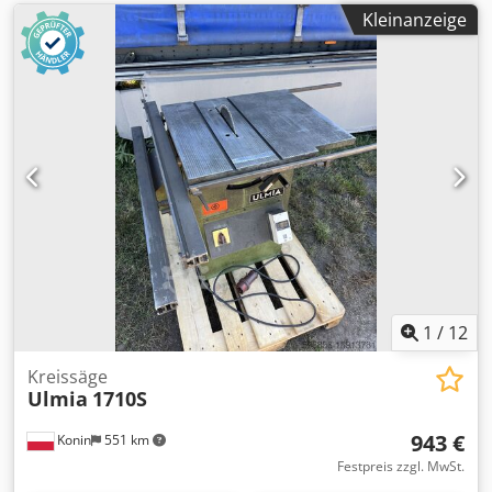
Kleinanzeige
1
/
12
Kreissäge
Ulmia
1710S
943 €
Konin
551 km
Festpreis zzgl. MwSt.