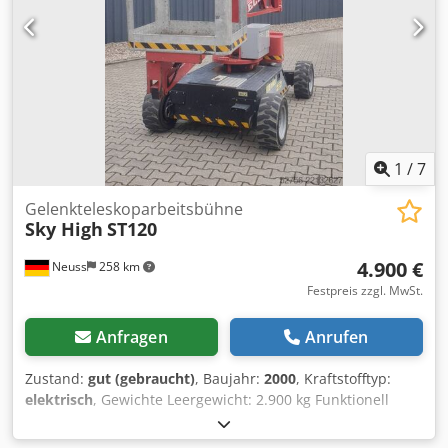
1
/
7
Gelenkteleskoparbeitsbühne
Sky High
ST120
4.900 €
Neuss
258 km
Festpreis zzgl. MwSt.
Anfragen
Anrufen
Zustand:
gut (gebraucht)
, Baujahr:
2000
, Kraftstofftyp:
elektrisch
, Gewichte Leergewicht: 2.900 kg Funktionell
Mast: Knickarm Hubkapazität: 215 kg Arbeitshöhe: 1.200
cm CE-Kennzeichnung: ja Zustand Technischer Zustand: