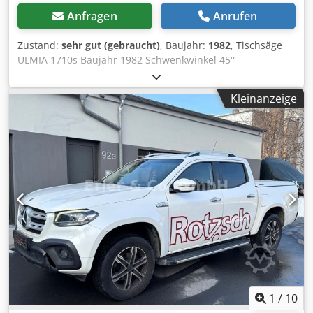
Anfragen
Anrufen
Zustand:
sehr gut (gebraucht)
, Baujahr:
1982
, Tischsäge
ULMIA 1710s Baujahr 1982 Schwenkwinkel 45°
Schnittlänge auf Wagen 750mm Cedpfx Abjufgnzo Teha
Durchmesser der Klinge max. 250 mm. Schnitthöhe 75
Kleinanzeige
mm. Schnittbreite zwischen Säge und Aufsatz 650 mm
Skalenwagen für Schnittwinkel Tischgröße 1000x630mm
1
/
10