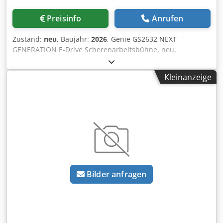
Preisinfo
Anrufen
Zustand:
neu
, Baujahr:
2026
, Genie GS2632 NEXT
GENERATION E-Drive Scherenarbeitsbühne, neu,
gebraucht, Vorführmaschinen verfügbar Csdpfjrhkqxjx Ab
Tjha
Kleinanzeige
Bilder anfragen