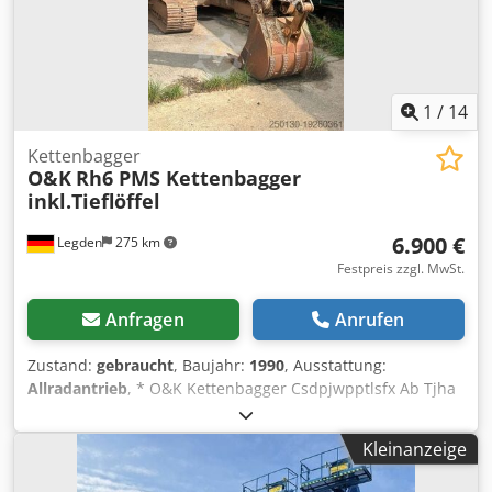
1
/
14
Kettenbagger
O&K
Rh6 PMS Kettenbagger
inkl.Tieflöffel
6.900 €
Legden
275 km
Festpreis zzgl. MwSt.
Anfragen
Anrufen
Zustand:
gebraucht
, Baujahr:
1990
, Ausstattung:
Allradantrieb
, * O&K Kettenbagger Csdpjwpptlsfx Ab Tjha
* Baujahr 1990 * Scheibe Defekt * Reparatur Bedürftig *
Arbeitsscheinwerfer * Tieflöffel ----Interne
Kleinanzeige
Fahrzeugnummer: 10119-----Irrtümer&Zwischenverkauf
vorbehalten