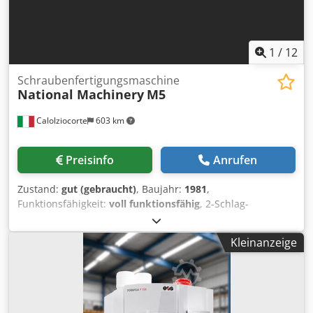
1
/
12
Schraubenfertigungsmaschine
National Machinery
M5
Calolziocorte
603 km
Preisinfo
Anrufen
Zustand:
gut (gebraucht)
, Baujahr:
1981
,
Funktionsfähigkeit:
voll funktionsfähig
, 2-Schlag-
Kaltstauchmaschine NATIONAL M5 Für die Produktion von
teilgestanzten Teilen Voll funktionsfähig Frisch
Kleinanzeige
generalüberholt! Neue Elektrik. Anzahl der Matrizen: 1
Teile pro Minute: 300 Nietlänge: 20 mm Max.
Stanz-/Durchziehtiefe: 5 mm Abschneidedurchmesser: 5
mm Stellfläche (Breite): 1.300 mm Stellfläche (Länge): 2.690
mm Codjtxni Njpfx Ai Soha Leistung Hauptmotor: 7,5 kW