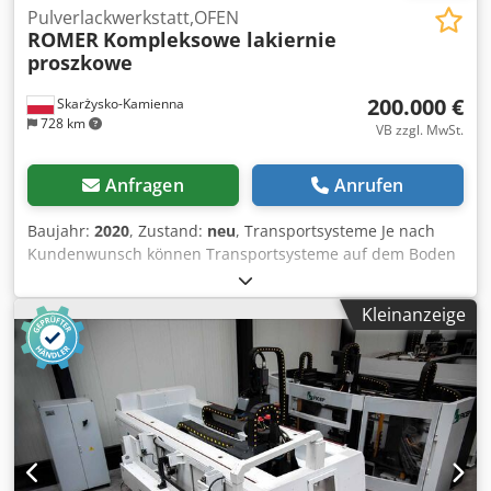
Pulverlackwerkstatt,OFEN
ROMER
Kompleksowe lakiernie
proszkowe
200.000 €
Skarżysko-Kamienna
728 km
VB zzgl. MwSt.
Anfragen
Anrufen
Baujahr:
2020
, Zustand:
neu
, Transportsysteme Je nach
Kundenwunsch können Transportsysteme auf dem Boden
bewegt oder an Stangen aufgehängt werden. - Für
komfortable Lösungen für manuelle Installationen
Kleinanzeige
empfehlen wir hängende Querquerungen (Quertransport).
- Bei automatisierten Systemen werden am häufigsten
Kettenförderer verwendet, die nicht anhalten und eine
hervorragende Lösung für Unternehmen sind, die sich auf
Qualität und Wiederholbarkeit des Prozesses
konzentrieren. - Für Unternehmen, die unterschiedliche
Artikel gleichzeitig herstellen und beispielsweise mehrere
Kabinen mit unterschiedlichen Farben haben, werden