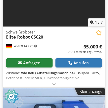
1
/
7
Schweißroboter
Elite Robot
CS620
65.000 €
Ponitz
143 km
DAP Festpreis zzgl. MwSt.
Anfragen
Anrufen
Zustand:
wie neu (Ausstellungsmaschine)
, Baujahr:
2025
,
Betriebsstunden:
50 h
, Funktionsfähigkeit:
voll
funktionsfähig
, Verkauft wird ein Schweißrobotersystem
mit folgendem Inhalt: Chsdpfx Aijv Dvlle Sja Elite Robot
Kleinanzeige
CS620 (1750mm Reichweite) mit Programmierflansch und
Software Fronius TPSi 500 Positionierer rotateZERO 500 mit
1800mm x 800mm Zwischenrahmen Maschinengestell