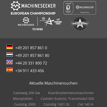
+49 201 857 861 0
+49 201 857 861 80
+44 20 331 800 72
+34 911 433 456
Aktuelle Maschinensuchen:
Castowig 200 Gw
Koordinatenmessmaschinen
Messplatten
Castolin Eutectic Transmodul 500
Castotig 2000
Castotig 1601 Dc
Cat 140 H