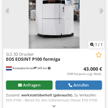
Nettogewicht: 3.100 kg Bruttogewicht: 3.700 kg
1
/
1
SLS 3D Drucker
EOS
EOSINT P100 formiga
43.000 €
Kootwijkerbroek
349 km
EXW Festpreis zzgl. MwSt.
Anfragen
Anrufen
Zustand:
werkstattüberholt (gebraucht)
, Zu Verkaufen:
EOS P100 – Bereit für den Soforteinsatz Dieser EOS P100
wurde vollständig inspiziert und überholt und ist bereit