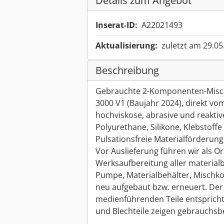
Details zum Angebot
Inserat-ID:
A22021493
Aktualisierung:
zuletzt am 29.05
Beschreibung
Gebrauchte 2-Komponenten-Misch
3000 V1 (Baujahr 2024), direkt vom
hochviskose, abrasive und reakti
Polyurethane, Silikone, Klebstoff
Pulsationsfreie Materialförderu
Vor Auslieferung führen wir als Or
Werksaufbereitung aller materia
Pumpe, Materialbehälter, Mischko
neu aufgebaut bzw. erneuert. Der
medienführenden Teile entsprich
und Blechteile zeigen gebrauchsb