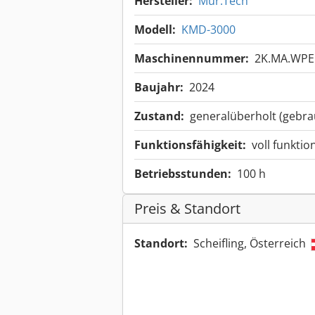
Hersteller:
Mur.Tech
Modell:
KMD-3000
Maschinennummer:
2K.MA.WPE
Baujahr:
2024
Zustand:
generalüberholt (gebra
Funktionsfähigkeit:
voll funktio
Betriebsstunden:
100 h
Preis & Standort
Standort:
Scheifling, Österreich