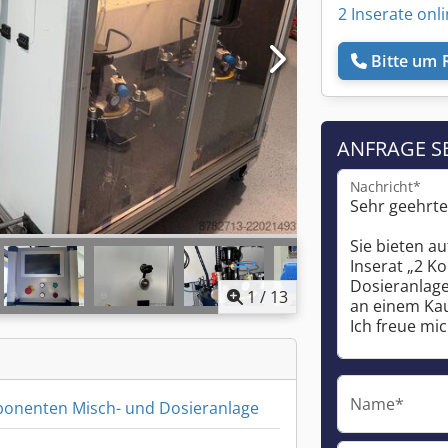
2 Inserate onl
Bitte um 
ANFRAGE S
Nachricht*
1
/
13
Name*
onenten Misch- und Dosieranlage