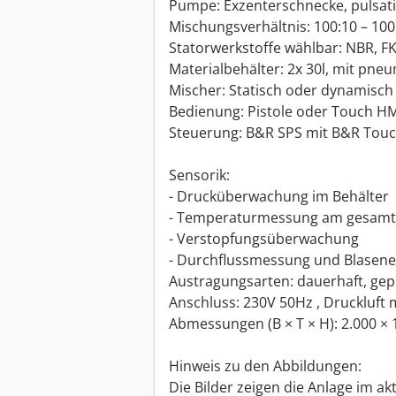
Pumpe: Exzenterschnecke, pulsati
Mischungsverhältnis: 100:10 – 100
Statorwerkstoffe wählbar: NBR, FKM
Materialbehälter: 2x 30l, mit pn
Mischer: Statisch oder dynamisch
Bedienung: Pistole oder Touch HM
Steuerung: B&R SPS mit B&R Touc
Sensorik:
- Drucküberwachung im Behälter
- Temperaturmessung am gesamt
- Verstopfungsüberwachung
- Durchflussmessung und Blasen
Austragungsarten: dauerhaft, gep
Anschluss: 230V 50Hz , Druckluft m
Abmessungen (B × T × H): 2.000 ×
Hinweis zu den Abbildungen:
Die Bilder zeigen die Anlage im ak