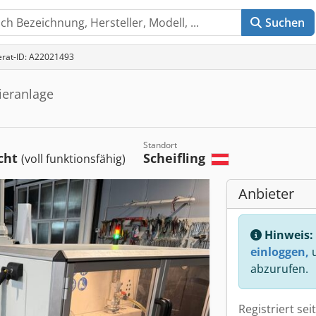
Suchen
erat-ID: A22021493
ieranlage
Standort
cht
Scheifling
(voll funktionsfähig)
Anbieter
Hinweis:
einloggen,
u
abzurufen.
Registriert sei