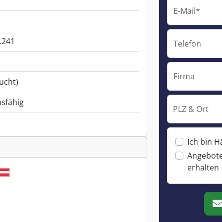
E-Mail*
.241
Telefon
Firma
ucht)
nsfähig
PLZ & Ort
Ich bin H
Angebote
erhalten