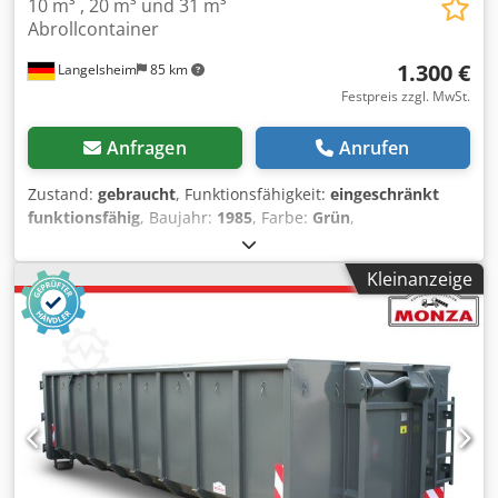
10 m³ , 20 m³ und 31 m³
Abrollcontainer
1.300 €
Langelsheim
85 km
Festpreis zzgl. MwSt.
Anfragen
Anrufen
Zustand:
gebraucht
, Funktionsfähigkeit:
eingeschränkt
funktionsfähig
, Baujahr:
1985
, Farbe:
Grün
,
Laderaumvolumen:
20 m³
, Laderaumlänge:
5.500 mm
,
gebrauchter Abrollcontainer 20 m³ , reparaturbedürftig (
Kleinanzeige
Türen , Boden ) gebrauchter Abrollcontainer 10 m³ ,
reparatütbedürftig ( Türen , Boden ) gebrauchter
Abrollcontainer 10 m³ mir Deckel , reparatütbedürftig ( 3
Löcher in der Seitenwand ) Dkjdpsxqf Hhsfx Apyor
Stückpreis ab 1.300.- € netto Veraldung möglich