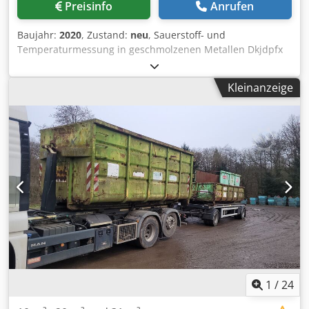
Preisinfo
Anrufen
Baujahr:
2020
, Zustand:
neu
, Sauerstoff- und
Temperaturmessung in geschmolzenen Metallen Dkjdpfx
Aogqr A Dspysr
Kleinanzeige
1
/
24