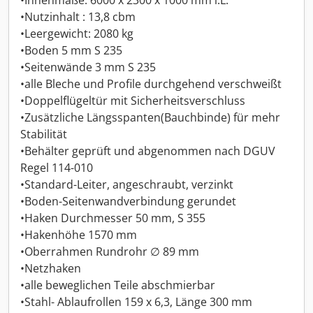
•Innenmaße: 6000 x 2300 x 1000 mm i.L.
•Nutzinhalt : 13,8 cbm
•Leergewicht: 2080 kg
•Boden 5 mm S 235
•Seitenwände 3 mm S 235
•alle Bleche und Profile durchgehend verschweißt
•Doppelflügeltür mit Sicherheitsverschluss
•Zusätzliche Längsspanten(Bauchbinde) für mehr
Stabilität
•Behälter geprüft und abgenommen nach DGUV
Regel 114-010
•Standard-Leiter, angeschraubt, verzinkt
•Boden-Seitenwandverbindung gerundet
•Haken Durchmesser 50 mm, S 355
•Hakenhöhe 1570 mm
•Oberrahmen Rundrohr ∅ 89 mm
•Netzhaken
•alle beweglichen Teile abschmierbar
•Stahl- Ablaufrollen 159 x 6,3, Länge 300 mm