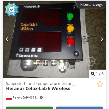
Kleinanzeige
1
/
5
Sauerstoff- und Temperaturmessung
Heraeus
Celox-Lab E Wireless
Piskorzów
469 km