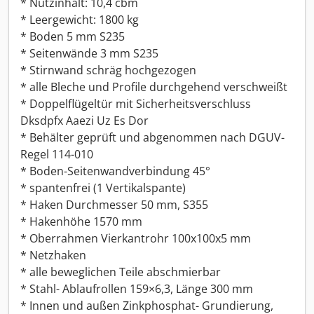
* Nutzinhalt: 10,4 cbm
* Leergewicht: 1800 kg
* Boden 5 mm S235
* Seitenwände 3 mm S235
* Stirnwand schräg hochgezogen
* alle Bleche und Profile durchgehend verschweißt
* Doppelflügeltür mit Sicherheitsverschluss
Dksdpfx Aaezi Uz Es Dor
* Behälter geprüft und abgenommen nach DGUV-
Regel 114-010
* Boden-Seitenwandverbindung 45°
* spantenfrei (1 Vertikalspante)
* Haken Durchmesser 50 mm, S355
* Hakenhöhe 1570 mm
* Oberrahmen Vierkantrohr 100x100x5 mm
* Netzhaken
* alle beweglichen Teile abschmierbar
* Stahl- Ablaufrollen 159×6,3, Länge 300 mm
* Innen und außen Zinkphosphat- Grundierung,