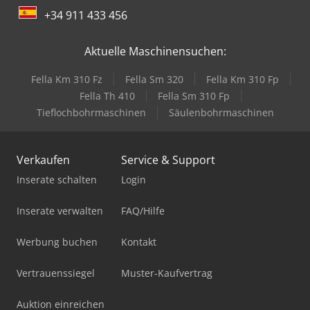
+34 911 433 456
Aktuelle Maschinensuchen:
Fella Km 310 Fz
Fella Sm 320
Fella Km 310 Fp
Fella Th 410
Fella Sm 310 Fp
Tieflochbohrmaschinen
Säulenbohrmaschinen
Verkaufen
Service & Support
Inserate schalten
Login
Inserate verwalten
FAQ/Hilfe
Werbung buchen
Kontakt
Vertrauenssiegel
Muster-Kaufvertrag
Auktion einreichen