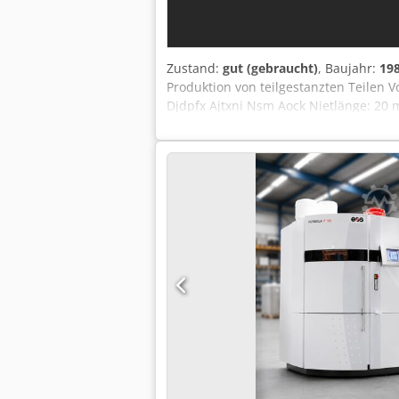
Zustand:
gut (gebraucht)
, Baujahr:
19
Produktion von teilgestanzten Teilen Vo
Djdpfx Ajtxni Nsm Aock Nietlänge: 20
Stellfläche (Länge): 2.690 mm Leistung