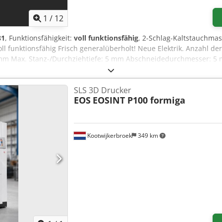
1
/
12
81
, Funktionsfähigkeit:
voll funktionsfähig
, 2-Schlag-Kaltstauchma
ll funktionsfähig Frisch generalüberholt! Neue Elektrik. Anzahl der
 mm Max. Stanz-/Durchziehtiefe: 5 mm Abschneidedurchmesser: 5 mm
 Hauptmotor: 7,5 kW Nettogewicht: 3.100 kg Bruttogewicht: 3.700 k
SLS 3D Drucker
EOS
EOSINT P100 formiga
Kootwijkerbroek
349 km
Mehr Bilder anfragen