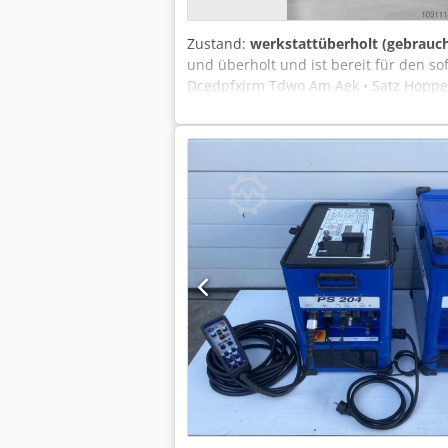
Zustand:
werkstattüberholt (gebrauch
und überholt und ist bereit für den s
Dcedpfxjrm Tdwo Am Aek • Satz Hoppers 
Materialien: PA2200, PA3200, PA2201, 
• Minimale Wandstärke: 0,4 mm Inklusiv
professionelle Installation. • Garanti
Inframotion 3D (IM3D) Bei Inframotion
Als der einzige Anbieter, der eine Ko
und einzigartige Dienstleistungen aus
durchgeführt von erfahrenen Ex-EOS-Te
and-Play PA12, speziell für EOS-Syste
Vertrauen Sie auf IM3D für zuverlässi
WAS SIE KAUFEN! Komplett überarbeitet