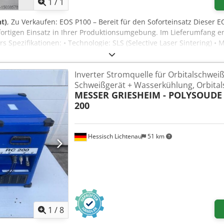
1
/
1
t)
, Zu Verkaufen: EOS P100 – Bereit für den Soforteinsatz Dieser E
ofortigen Einsatz in Ihrer Produktionsumgebung. Im Lieferumfang e
Spezifikationen: • Technologie: SLS (Selective Laser Sintering) • 
Inframotion PA12, TPU und mehr. • Bauraum: 200 x 250 x 330 mm •
e Services: • Transport & Installation: Sichere Lieferung in der o
Inverter Stromquelle für Orbitalschwei
e & Wartungspläne: Flexible Optionen, die auf Ihre spezifischen An
Schweißgerät + Wasserkühlung, Orbital
 3D B.V. sind wir spezialisiert auf hochwertige überholte EOS SL
MESSER GRIESHEIM - POLYSOUDE
mplettlösung für gebrauchte EOS-Geräte bietet, zeichnen wir uns 
200
. Was wir bieten: • Fachmännischer Service: Installation, Wartung
chnikern. • Exklusive Materialien: Kostenoptimierte, hochwertige
me entwickelt. • Umfassender Support: Von Transport bis Wartung
Hessisch Lichtenau
51 km
ge Maschinen, hochwertige Materialien und die Expertise, Ihre SLS
 und mit Garantie! Kontaktieren Sie uns gerne für weitere Inform
1
/
8