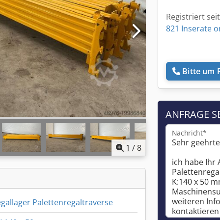
Registriert sei
821 Inserate o
Bitte um 
ANFRAGE S
Nachricht*
1
/
8
gallager Palettenregaltraverse