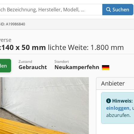
Suchen
t-ID: A19986840
verse
K:140 x 50 mm
lichte Weite: 1.800 mm
Zustand
Standort
den
Gebraucht
Neukamperfehn
Anbieter
Hinweis:
einloggen,
u
abzurufen.