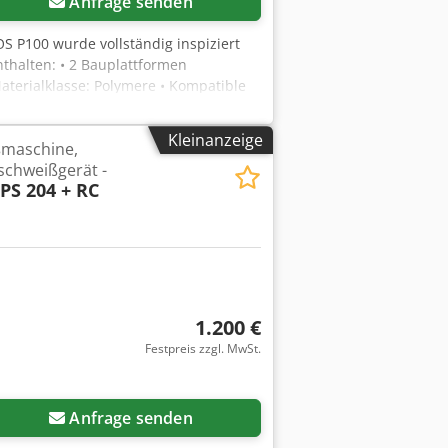
Anfrage senden
OS P100 wurde vollständig inspiziert
nthalten: • 2 Bauplattformen
Materialklasse: Polymere • Kompatible
 Lasertyp: Synrad 48-3, 30W CO2-Laser
riginalen EOS-Verpackung sowie
Kleinanzeige
ßmaschine,
forderungen zugeschnitten sind. Über
schweißgerät -
S-Maschinen mit umfassendem Support.
PS 204 + RC
durch unsere umfangreiche Expertise
, Reparaturen und Upgrades,
 Verbrauchsmaterialien wie unser Plug-
splänen – wir kümmern uns um alles.
-Produktion zu optimieren. WISSEN,
ationen oder Anfragen!
1.200 €
Festpreis zzgl. MwSt.
Anfrage senden