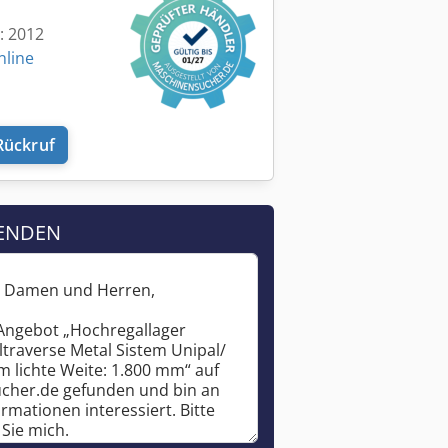
t: 2012
nline
Rückruf
ENDEN