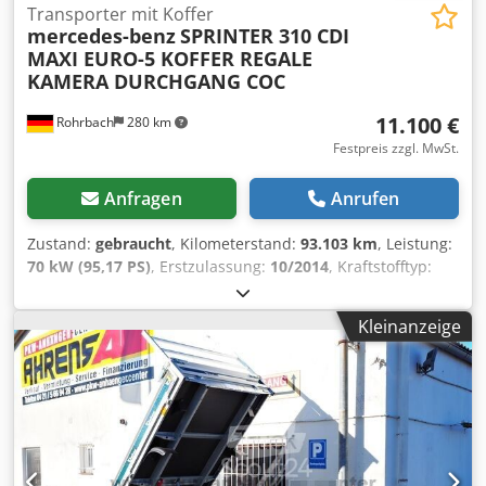
Transporter mit Koffer
mercedes-benz
SPRINTER 310 CDI
MAXI EURO-5 KOFFER REGALE
KAMERA DURCHGANG COC
11.100 €
Rohrbach
280 km
Festpreis zzgl. MwSt.
Anfragen
Anrufen
Zustand:
gebraucht
, Kilometerstand:
93.103 km
, Leistung:
70 kW (95,17 PS)
, Erstzulassung:
10/2014
, Kraftstofftyp:
Diesel
, Leergewicht:
2.570 kg
, maximales Ladegewicht:
930
kg
, Gesamtgewicht:
3.500 kg
, Achsen-Konfiguration:
4x2
,
Kleinanzeige
Radstand:
4.325 mm
, Kraftstoff:
Diesel
, CO₂-Emissionen:
259 g/km
, Kraftstoffverbrauch (innerorts):
11,1 l/100km
,
Kraftstoffverbrauch (außerorts):
9,2 l/100km
,
Kraftstoffverbrauch (kombiniert):
9,8 l/100km
, Farbe:
Gelb
,
Fahrerkabine:
Sonstige
, Getriebetyp:
Automatisch
,
Emissionsklasse:
Euro5
, Federung:
Sonstige
, Anzahl der
Sitzplätze:
2
, Gesamtlänge:
7.057 mm
, Laderaumlänge: