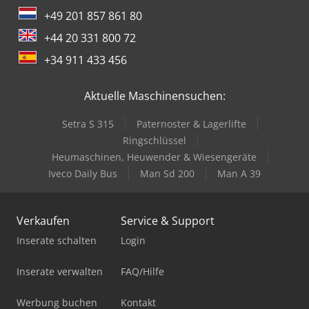
Sortiertechnik oder ergänzende Komponenten wie
+49 201 857 861 80
Kommissionierregale oder Behälter können wir Ihnen
anbieten.
+44 20 331 800 72
+34 911 433 456
Aktuelle Maschinensuchen:
Setra S 315
Paternoster & Lagerlifte
Ringschlüssel
Heumaschinen, Heuwender & Wiesengeräte
Iveco Daily Bus
Man Sd 200
Man A 39
Verkaufen
Service & Support
Inserate schalten
Login
Inserate verwalten
FAQ/Hilfe
Werbung buchen
Kontakt