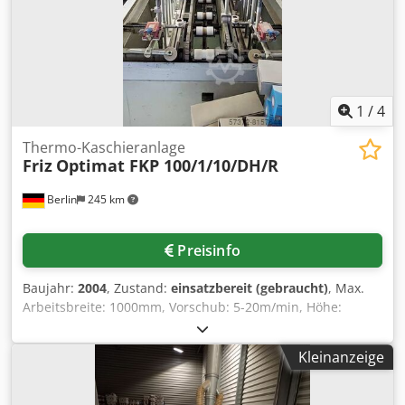
1
/
4
Thermo-Kaschieranlage
Friz
Optimat FKP 100/1/10/DH/R
Berlin
245 km
Preisinfo
Baujahr:
2004
, Zustand:
einsatzbereit (gebraucht)
, Max.
Arbeitsbreite: 1000mm, Vorschub: 5-20m/min, Höhe:
2200mm, Länge: 4000mm, Gewicht: 3,3t, mit
Dokumentation, wurde regelmäßig gewartet. Dcedpfoi E
Kleinanzeige
Trpox Aclek