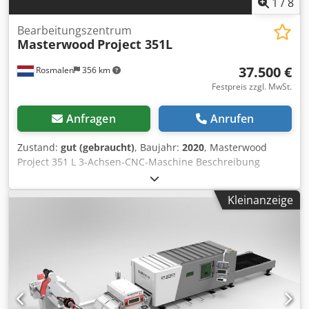
1
/
8
Bearbeitungszentrum
Masterwood
Project 351L
37.500 €
Rosmalen
356 km
Festpreis zzgl. MwSt.
Anfragen
Anrufen
Zustand:
gut (gebraucht)
, Baujahr:
2020
, Masterwood
Project 351 L 3-Achsen-CNC-Maschine Beschreibung
Luftgekühlter 3-Achsen-Fräsmotor 17,5 PS (HSK-63F)
Statischer Frequenzumrichter für
Kleinanzeige
Programmiergeschwindigkeit 1.500-24.000 U/min.
Werkzeugwechsler mit 22 Positionen 6 pneumatische
Senkplattenführungen zum Laden/Positionieren schwerer
Teile Vorbereitet für die Installation. Klemmen 2
horizontale Klemmen für Balkenholz 6 Nullpunkte über
der X-Achse (Positionierung der Platten auf der Rückseite
der Stützen) 8 Nullpunkte über der X-Achse (Positionierung
der Platten auf halber Höhe der Stützen) Volle Referenz