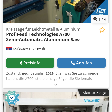
1
/
4
Kreissäge für Leichtmetall & Aluminium
ProfiFeed Technologies
A700
Semi-Automatic Aluminium Saw
Kruševac
1.174 km
Preisinfo
Anrufen
Zustand:
neu
, Baujahr:
2026
, Egal, was Sie zu schneiden
haben, die A700 ist die einzige Säge, die Sie jemals
brauchen werden. Mit der größten Kapazität in ihrer
Klasse und einem massiven Gehrungswinkelbereich von
Kleinanzeige
±75º ist sie für echte Gehrungsschnitte konzipiert, ohne
dass Sie Kompromisse bei der Größe der zu schneidenden
Aluminiumprofile eingehen müssen. Geeignet für den
Bündelschnitt vieler Profile auf einmal und mit hoher