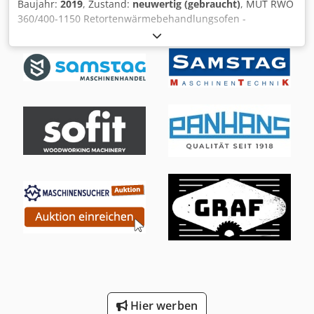
Baujahr:
2019
, Zustand:
neuwertig (gebraucht)
, MUT RWO
360/400-1150 Retortenwärmebehandlungsofen -
Neuwertig: kaum gebraucht - Dokumentation vorhanden
(sowohl elektronisch als auch physisch) - Palette mit
Ersatzteilen inkl. TECHNISCHE DATEN Anlagetyp: RWO
360/400-1150 Dodpjiryyaefx Acleck Ofenraumtemperatur: ≤
1150 °C für max. 1 Stunde Arbeitstemperatur: ≤ 1100 °C , ≤
1050 °C im Vakuum Regelkonstanz: ± 2 K
Temperaturhomogenität: ± 6 K im Bereich von 600 °C bis
1150 °C am Ende der Einschwingdauer Steuerspannung:
230 VAC / 24 VDC Arbeitsraum Ofen: 360 x 400 mm
Beladung: ≤ 50 kg Heizung: Dreizonig Druck: ≤ 350 mbar
Enddruck Vakuum im kalten Zustand: < 5 * 10-5 mbar bei
sauberem, trockenem Ofen Aufstellfläche: 900 x 1900 x
3000 mm Anlagegewicht gesamt ca.: 1500 kg
Schalldruckpegel: < 70 dB Für die Richtigkeit,
Vollständigkeit und Aktualität der Angaben übernehmen
wir keine Gewähr.
Hier werben