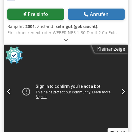
Preisinfo
Anrufen
Baujahr:
2001
, Zustand:
sehr gut (gebraucht)
,
Einschneckenextruder WEBER NE5 1-30:D mit 2 Co-Extr.
WEBER ZE30 Baujahr 2001 Ausstoß ca. 200 Kg/h
Schneckendurchmesser 50 mm Anwendung: PE, PP oder
Kleinanzeige
Dreischtrohr oder ummanteln von Rohren und dazu
Streifen anbringen Die Anlage hat Heizungsrohre gefertigt
Zustand: Sehr gut 2 Stück WEBER ZE30 Co-Extr.
Schneckendurchmesser 30mm Die Dreischichtrohr Anlage
ist mein Eigentum Standort: Sachal
EXTRUSIONSMACHINEN Djdpfehy Tp Dsx Aclock D-26345
Bockhorn/Grabstede, Deutschland