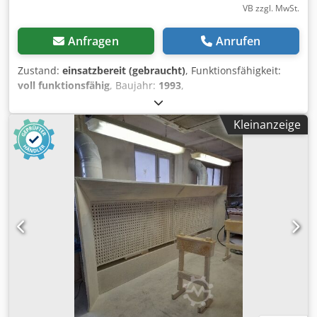
VB zzgl. MwSt.
Anfragen
Anrufen
Zustand:
einsatzbereit (gebraucht)
, Funktionsfähigkeit:
voll funktionsfähig
, Baujahr:
1993
,
Maschinen-/Fahrzeugnummer:
1590
, Ausstattung:
Hydraulik, Kabine
, Zenith Machinenfabrik GMBH
Kleinanzeige
Neunkirchen/Siegerland GERMANY Used for production of
concrete vibropressed pavement and borders. The
machine is fully functional and it comes togheter with 2
mixers, bunkers for aggregates, skippers, packaging
machine and 150 pallets for production. It also has
included moulds for different pavement models. We also
have to sale a Mobil Zenith 941 II A from 1978 which also
has the identification plate attached. Dcodpsucruusfx
Aclok The machine is beeing sold because it was replaced
with newer techonology.