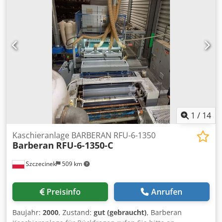
1
/
14
Kaschieranlage BARBERAN RFU-6-1350
Barberan
RFU-6-1350-C
Szczecinek
509 km
Preisinfo
Anrufen
Baujahr:
2000
, Zustand:
gut (gebraucht)
, Barberan