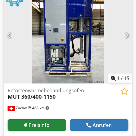
Zentralschmieranlage
, Hochfestes Schweißbett Geteiltes
technischen Daten, Infos und Preisen vorbehalten.
Rauchabsaugsystem Vollautomatisches
Zwischenverkauf vorbehalten. Keine Garantie auf
Butterinjektionssystem Vollautomatisches Schneiden,
gedruckte Daten!) (Alle Änderungen und Irrtümer in den
materialschonend, hohe Geschwindigkeit Schneidbereich:
technischen Daten, Angaben und Preisen sowie
4000 × 2000 mm X-Achsen-Verfahrweg: 1520 mm Y-
Zwischenverkauf vorbehalten! Keine Garantie auf
Achsen-Verfahrweg: 4020 mm Z-Achsen-Verfahrweg: 80
gedruckte Daten!) Beste Holzbearbeitungsmaschinen aus
mm Max. kombinierte Positioniergeschwindigkeit: 170
den Niederlanden Die besten Holzbearbeitungsmaschinen
m/min Beschleunigung: 2,8 G Maschinenabmessungen
aus den Niederlanden Die am besten verwendeten
(L×B×H): 9500 × 2900 × 2380 mm Stellfläche: 10500 × 3400
Maschinen in den Niederlanden
mm Dcsdpfew A Iilox Aclsk Eigengewicht: 8500 kg
1
/
15
Retortenwärmebehandlungsofen
MUT
360/400-1150
Zuchwil
488 km
Preisinfo
Anrufen