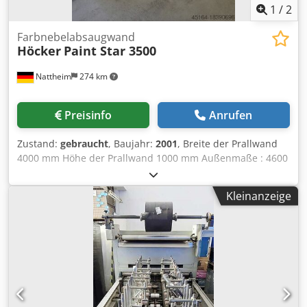
1
/
2
Farbnebelabsaugwand
Höcker
Paint Star 3500
Nattheim
274 km
Preisinfo
Anrufen
Zustand:
gebraucht
, Baujahr:
2001
, Breite der Prallwand
4000 mm Höhe der Prallwand 1000 mm Außenmaße : 4600
x 1500 mm 2 x 1.5 kW Motore gesammt
Nennvolumenstrom 7000 m³/h rechts und links
Kleinanzeige
Absaugstutzen mit 300 mm D Lagerort: Garbsen
Dodpfjvvizkex Acljck