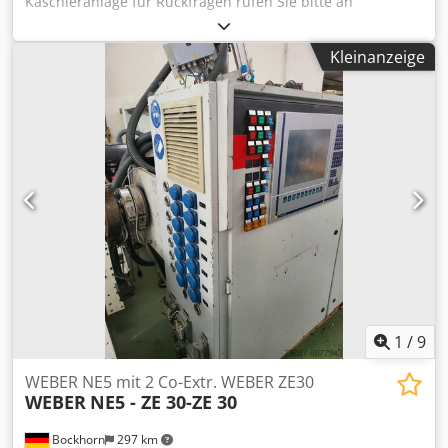
Kaschieranlage für Rückfragen rufen Sie bitte an
Djdpfeilqvrsx Aclsck 790800714 Linie im Dauerbetrieb
maximale Kaschierbreite - 1300mm min. Dicke 3mm max.
Kleinanzeige
Dicke 40mm maximale Länge der Elemente 2800 mm
Mindestlänge ca. 600mm stufenlose
Geschwindigkeitsregulierung von der Bürstenmaschine
maximale Geschwindigkeit 20 m/min. die Linie besteht aus
- Tommassini automatisch laden (funktioniert nicht) -
Bürstenmaschine für oben und unten - Heizlampen vor
den Leimwalzen oben und unten - PVAC-Klebepistole -
Trockenlampen oben und unten - Bügelstahl-
Kalanderanlage - zusätzlich hat die Anlage einen
zusätzlichen Koroner für die Oberseite (Arbeit) - es ist
möglich, einseitig mit PP-Folien zu kaschieren
1
/
9
WEBER NE5 mit 2 Co-Extr. WEBER ZE30
WEBER
NE5 - ZE 30-ZE 30
Bockhorn
297 km