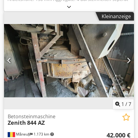
automatisches Gehrungskontrollsystem Hervorragend
einstellbar 1. Aggregat, Rotorgruppe: Gruppe von 5
geeignet für: - Herstellung von Massenaluminium -
Rotorbürsten oszillierend, Ø 115 je ein Motor 3 kW Djdpfx
Herstellung von Aluminiumkonstruktionen auf Gehrung -
Kleinanzeige
Aeug Ty Hecleck 2. Aggregat, Rotorgruppe: Gruppe von 5
Herstellung von Fenstern und Türen - Herstellung von
Rotorbürsten oszillierend, Ø 115 je ein Motor 3 kW 3.
Jalousien, Rollläden und Möbeln - Herstellung von
Aggregat, Bürste: Scotch Brite Hard / Durchmesser 220mm,
Aluminium-Fertigteilen - Herstellung von
Varioantrieb 4. Aggregat, Bürste: Scotch Brite Hard /
Aluminiumfassaden
Durchmesser 220mm, Varioantrieb Höhenverstellung:
elektrisch Höhenanzeige: digital Steuerung: Touchscreen
Vorschubgeschwindigkeit: 4 - 12 m/min Motorleistung
Vorschub: 0,37 kW Maschinenlänge: Maschinenbreite:
Gewicht:
1
/
7
Betonsteinmaschine
Zenith
844 AZ
42.000 €
Măneuți
1.173 km