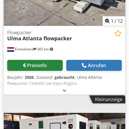
1
/
12
Flowpacker
Ulma
Atlanta flowpacker
Emmeloord
365 km
Preisinfo
Anrufen
Baujahr:
2005
, Zustand:
gebraucht
, Ulma Atlanta
flowpacker Cedpfet Uw Eqex Ahgjha -
Kleinanzeige