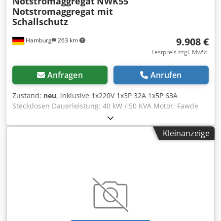
Notstromaggregat
NWK55
Notstromaggregat mit
Schallschutz
9.908 €
Hamburg
263 km
Festpreis zzgl. MwSt.
Anfragen
Anrufen
Zustand:
neu
, inklusive 1x220V 1x3P 32A 1x5P 63A
Steckdosen Dauerleistung: 40 kW / 50 KVA Motor: Fawde
4DX-65D, 4 Zylinder, Wassergekühlt Cedpfx Ahsh
Rmvrsgoha Anschluss: Steckdosen oder Leistungschalter
Kleinanzeige
Frequenz: 50 Hz Spannung: 400/230 V inkl. electronische
Drehzahlregelung , AVR, Batterieladegerät Comap AMF8
Steuerung mit Genarator-Netzeinspeisung Fl Schutz
NWK55 Notstromaggregat mit Schallschutz