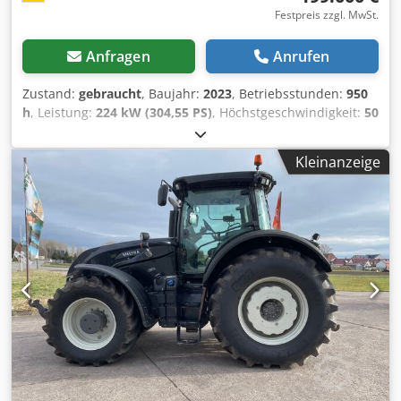
Festpreis zzgl. MwSt.
Anfragen
Anrufen
Zustand:
gebraucht
, Baujahr:
2023
, Betriebsstunden:
950
h
, Leistung:
224 kW (304,55 PS)
, Höchstgeschwindigkeit:
50
km/h
, Vorderreifengröße:
600/70 R30 | 0%
,
Hinterreifengröße:
710/70 R42 | 0%
, Reifengröße:
710/70
Kleinanzeige
R42
, Anzahl der Betten:
43
, Bereifung (v):600/70 R30,
Bereifung (h):710/70 R42, Betriebsstunden:950,
Erstzulassung:19.12.2024_____Preis: 199.000,00 Euro
nettoErstzulassung: 19.12.2024Betriebsstunden: ca.
850Grundausstattung/technische DatenMOTOR Max.
Leistung 224/305 kW/PS (ISO 14396) Max. Drehmoment
1280 Nm 6 Zylinder, 7,4l AGCO Power - 74 LFNT-5D, CR, 4V
Abgasnorm (DOC+SC+SCR) ohne Abgasrückführung Stufe 5
Elektronische Motorsteuerung mit Vistronic-Lüfterregelung
Motordrehzahlspeicher P owercore Motorluftfilter mit
Grobschmutzabsaugung EasyCare Kühlerpaket
Zusätzlicher Kraftstoff-Vorfilter mit Wasserabscheider 500
Liter Kraftstofftank Chedpfx Ahew E N Tdsgoa