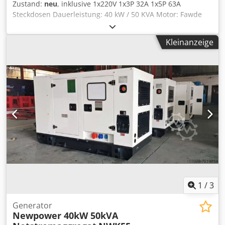
Zustand:
neu
, inklusive 1x220V 1x3P 32A 1x5P 63A
Steckdosen Dauerleistung: 40 kW / 50 KVA Motor: Fawde
4DX-65D, 4 Zylinder, Wassergekühlt Anschluss: Steckdosen
oder Leistungschalter Frequenz: 50 Hz Spannung: 400/230
Kleinanzeige
V inkl. elektronische Drehzahlregelung , AVR,
Batterieladegerät Comap AMF8 Steuerung mit Genarator-
Netzeinspeising Chsdpfsh R Tklox Ahgoa Fl Schutz NWK55
Notstromaggregat mit Schallschutz
1
/
3
Generator
Newpower 40kW 50kVA