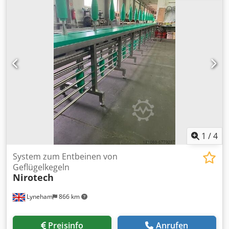
1
/
4
System zum Entbeinen von
Geflügelkegeln
Nirotech
Lyneham
866 km
Preisinfo
Anrufen