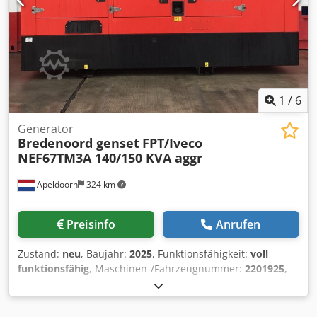
1
/
6
Generator
Bredenoord genset
FPT/Iveco
NEF67TM3A 140/150 KVA aggr
Apeldoorn
324 km
Preisinfo
Anrufen
Zustand:
neu
, Baujahr:
2025
, Funktionsfähigkeit:
voll
funktionsfähig
, Maschinen-/Fahrzeugnummer:
2201925
,
Gesamtgewicht:
2.263 kg
, Kraftstofftyp:
Diesel
,
Fassungsvermögen des Behälters:
600 l
, Farbe:
Rot
,
Leistung:
112 kW (152,28 PS)
, Ausgangsspannung:
400 V
,