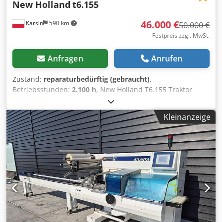
New Holland
t6.155
46.000 €
Karsin
590 km
50.000 €
Festpreis zzgl. MwSt.
Anfragen
Anrufen
Zustand:
reparaturbedürftig (gebraucht)
,
Betriebsstunden:
2.100 h
, New Holland T6.155 Traktor
nach Überschlag. Startet, fahrbereit, 2100
Betriebsstunden. Chodpfx Ahjyl S S Uogoa
Kleinanzeige