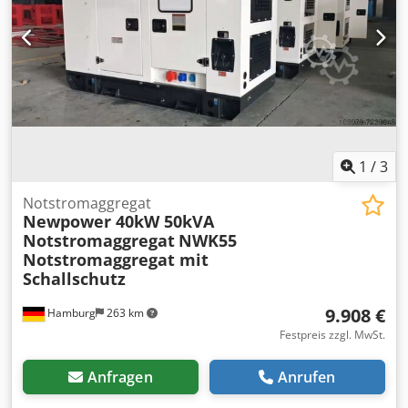
1
/
3
Notstromaggregat
Newpower 40kW 50kVA
Notstromaggregat
NWK55
Notstromaggregat mit
Schallschutz
9.908 €
Hamburg
263 km
Festpreis zzgl. MwSt.
Anfragen
Anrufen