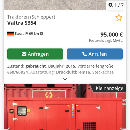
1
/
7
Traktoren (Schlepper)
Valtra
S354
95.000 €
Kassel
69 km
Festpreis zzgl. MwSt.
Anfragen
Anrufen
Zustand:
gebraucht
, Baujahr:
2015
, Vorderreifengröße:
650/60R34
, Ausstattung:
Druckluftbremse
, Steckachse
Hinterradgewichte Unterlenker Kat 3/3 Quick Steer Valtra
Evolution / Sitz 2x Steckdosen 12 V Bereifung 4x NEU vorn
Kleinanzeige
Mitas 650/60 R34 / Chsdpfer N Apfjx Ahgea