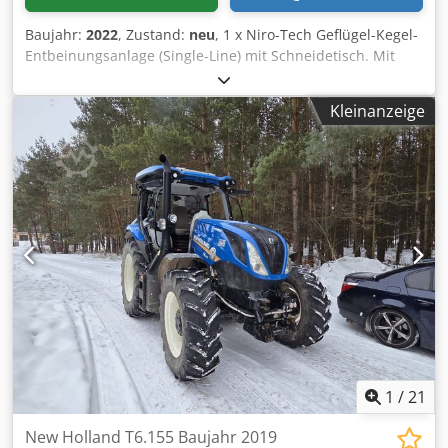
Baujahr:
2022
, Zustand:
neu
, 1 x Niro-Tech Geflügel-Kegel-
Entbeinungsanlage (Single-Line) mit Schneidetisch. Mit
automatischem Auswurf der leeren Karkasse am Ende der
Linie. Geschwindigkeit - Variable, bis zu 700 Vögel /
Kleinanzeige
Stunde. Gesamtabmessungen - 5000mm L x 900mm B x
1100mm H ungefähr. Elektrische Versorgung - 400v, 50hz,
3 Phasen. Chedpfx Ajhr Rp Dshgoa
1
/
21
New Holland T6.155 Baujahr 2019