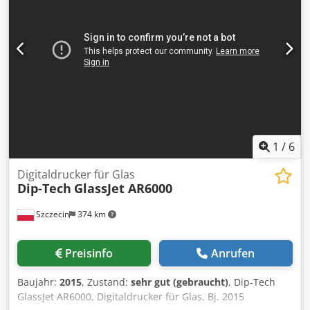
1
/
6
Digitaldrucker für Glas
Dip-Tech
GlassJet AR6000
Szczecin
374 km
Preisinfo
Anrufen
Baujahr:
2015
, Zustand:
sehr gut (gebraucht)
, Dip-Tech
GlassJet AR6000, Digitaldrucker für Glas, Bj. 2015