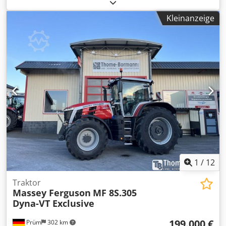
Druckauflösung: 360 dpi (real) DIP SPEKTRUM TINTE:
Keramische Tinte für gehärtetes ESG und TVG Glas
Kleinanzeige
Tintenfarben: Schwarz, Weiß, Ätzimitation und
verschiedene Schmuckfarben Derzeit sind 7 Druckköpfe in
Betrieb: 4 schwarze und 3 weiße. Sie ermöglichen den
Druck von Schwarz und Weiß. Maximale Glasgröße: 3300 x
6000 mm Min. Glasabmessung: 400 x 400 mm Glasdicke: 2
– 19 mm Bediener: 1 Csdpfxerhkp Ee Ahgsha Inline-
Funktionen: Durchlaufförderer Gesamtabmessungen: 6071
x 7746 x 1600 mm (Breite x Länge x Höhe) Bildformat: Alle
gängigen Grafikformate einschließlich: PDF, PS, EPS, Tiff,
BMP und JPEG Umgebungstemperatur: 18 – 25 C
Installierte Leistung: 400 VAC x 16A, 3 Ph. 50/60Hz In sehr
gutem Zustand. Demontiert im Februar 2024. Verfügbar:
JETZT
1
/
12
Traktor
Massey Ferguson
MF 8S.305
Dyna-VT Exclusive
199.000 €
Prüm
302 km