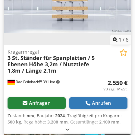
1
/
6
Kragarmregal
3 St. Ständer für Spanplatten / 5
Ebenen
Höhe 3,2m / Nutztiefe
1,8m / Länge 2,1m
2.550 €
Bad Feilnbach
391 km
VB zzgl. MwSt.
Anfragen
Anrufen
Zustand:
neu
, Baujahr:
2024
, Tragfähigkeit pro Kragarm:
500 kg
, Regalhöhe:
3.200 mm
, Gesamtlänge:
2.100 mm
,
Gesamthöhe:
3.200 mm
, Achsabstand:
1.000 mm
,
Tragfähigkeit pro Ständer:
2.500 kg
, Kragarmregal in