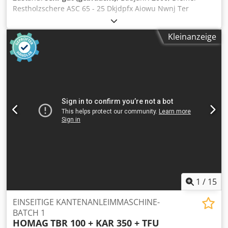
Restholzschere ASC 65 - 25 Dkjdpfx Aiowu Nwnj Ter
Einlaufabmessung 650mm x 250mm mit Einlaufvibrorinne
Kleinanzeige
1
/
15
EINSEITIGE KANTENANLEIMMASCHINE-
BATCH 1
HOMAG
TBR 100 + KAR 350 + TFU