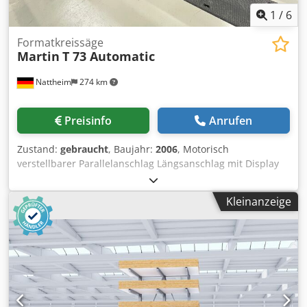
1
/
6
Formatkreissäge
Martin
T 73 Automatic
Nattheim
274 km
Preisinfo
Anrufen
Zustand:
gebraucht
, Baujahr:
2006
, Motorisch
verstellbarer Parallelanschlag Längsanschlag mit Display
Einseitige motorische Schwenkung Schiebeschlitten 3000
mm 5,5 KW Vorritzer Schnittbreite 1000 mm Lagerort:
Kleinanzeige
Nattheim Dkedpfxszawiue Ai Tjr