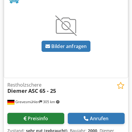
Bilder anfragen
Restholzschere
Diemer
ASC 65 - 25
Grevesmühlen
305 km
Preisinfo
Anrufen
Zustand:
sehr gut (gebraucht)
, Baujahr:
2000
, Diemer