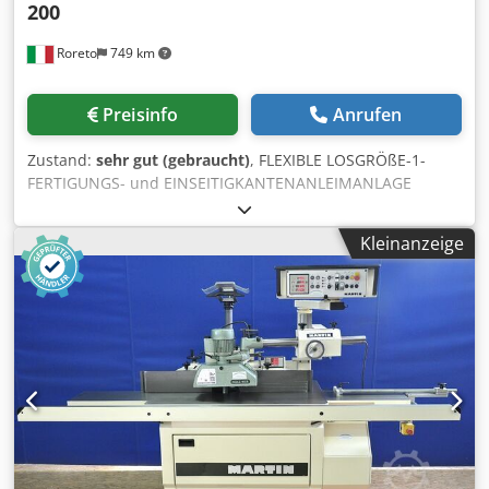
200
Roreto
749 km
Preisinfo
Anrufen
Zustand:
sehr gut (gebraucht)
, FLEXIBLE LOSGRÖßE-1-
FERTIGUNGS- und EINSEITIGKANTENANLEIMANLAGE
(Rechts) Dsdpjinigmofx Ai Tskr Bestehend aus folgenden
Maschinen: M.01) BESCHICKUNGSTISCH UND
Kleinanzeige
AUTOMATISCHES WERKSTÜCKRÜCKFÜHRUNGSSYSTEM
"BARGSTEDT" Mod. PROFI TBR100/20/30/F M.02) EINSEITIGE
KANTENANLEIMMASCHINE (RECHTS)"HOMAG" Mod. Profi
KAR350/12/A Platten Dicke (min/max) mm 8 / 60 -
Arbeitsbreite (min/max) mm 200 / 1200 Steuerung
/Software PC 22 Vorschubgeschwindigkeit (regelbar) m/min
18 - 32 Panel-Einführungssystem WZ 14/30
Fügefräsaggregat mit CN-gesteuerte (2 x Kw 3) DOPPEL
Verleimaggregat (Leim PUR + Vorschmelzer) 2 x PU 34
Druckzone (CN-gesteuerte) - Kantenmagazin für Rollen (Nr.
12 fach) Kappaggregat WK13 (FASE / GERADE Automatische