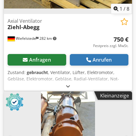
1
/
8
Axial Ventilator
Ziehl-Abegg
750 €
Wiefelstede
282 km
Festpreis zzgl. MwSt.
Anfragen
Anrufen
Zustand:
gebraucht
, Ventilator, Lüfter, Elektromotor,
Gebläse, Elektromotor, Gebläse, Radial-Ventilator, Not-
Entlüftungsventilator, Rauchgasventilator Crodjfdvp Hspfx
Andef -Drehzahl: 1770 U/min -Leistung: 3,10 kW -Lüfter
Kleinanzeige
Durchmesser: 520 mm -Schutzart: IP54 -Abmessungen:
670/360/H670 mm -Gewicht: 41 kg