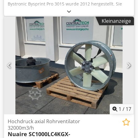
Bystronic Bysprint Pro 3015 wurde 2012 hergestellt. Sie
verfügt über einen BYSTRONIC ByLaser 4400 CO2-Laser
sowie eine BYSTRONIC ByVision CNC-Steuerung und einen
Kleinanzeige
BYSTRONIC Byloader 3015 Blechlader. Wenn Sie auf der
Suche nach hochwertiger Schneidleistung sind, sollten Sie
die Bystronic Bysprint Pro 3015 in unserem Angebot in
Betracht ziehen. Kontaktieren Sie uns für weitere
Informationen. Csdpsx Rpd Hefx Andorf
Anwendungsbereiche Schneiden
1
/
17
Hochdruck axial Rohrventilator
32000m3/h
Nuaire SC1000LC4KGX-