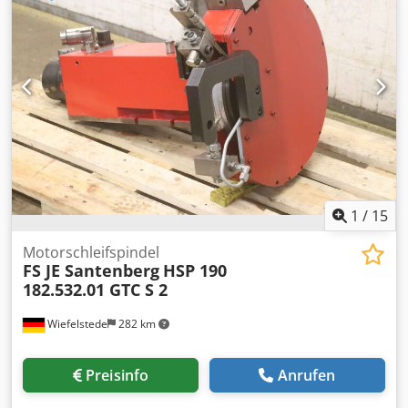
1
/
15
Motorschleifspindel
FS JE Santenberg
HSP 190
182.532.01 GTC S 2
Wiefelstede
282 km
Preisinfo
Anrufen