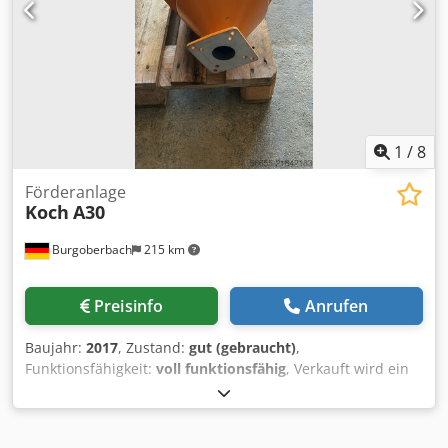
1
/
8
Förderanlage
Koch
A30
Burgoberbach
215 km
Preisinfo
Anrufen
Baujahr:
2017
, Zustand:
gut (gebraucht)
,
Funktionsfähigkeit:
voll funktionsfähig
, Verkauft wird ein
professionelles Vakuum-Fördergerät von KOCH Technik
(Typ A130). Das Gerät dient zur automatischen Förderung
von Kunststoffgranulat oder Mahlgut direkt auf die