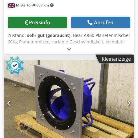
Misterton
807 km
Preisinfo
Anrufen
Zustand:
sehr gut (gebraucht)
, Bear AR60 Planetenmischer
60Kg Planetenmixer, variable Geschwindigkeit, komplett
mit einer Schüssel, Rühr- und Schneebesenaufsatz und
einem Schüsselwagen, 3Ph, Nummer 3 auf der Rückseite
Kleinanzeige
des Mixers Crodpsix Ivvefx Andsf