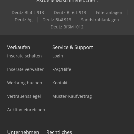
Aktuelle Maschinensuchen:
Deutz Bf 4 L 913
Deutz Bf 6 L 913
Filteranlagen
Deutz Ag
Deutz Bf4L913
Sandstrahlanlagen
Deutz Bf6M1012
Verkaufen
Service & Support
Inserate schalten
Login
Inserate verwalten
FAQ/Hilfe
Werbung buchen
Kontakt
Vertrauenssiegel
Muster-Kaufvertrag
Auktion einreichen
Unternehmen
Rechtliches