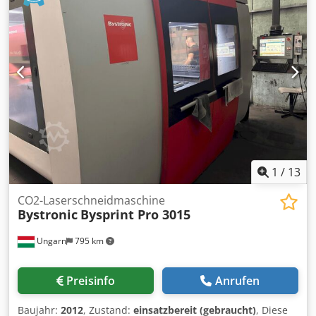
1
/
13
CO2-Laserschneidmaschine
Bystronic
Bysprint Pro 3015
Ungarn
795 km
Preisinfo
Anrufen
Baujahr:
2012
, Zustand:
einsatzbereit (gebraucht)
, Diese