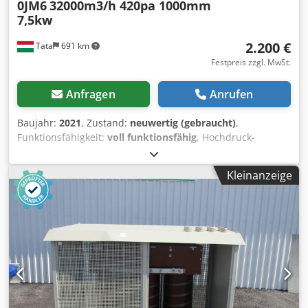
0JM6
32000m3/h 420pa 1000mm
7,5kw
2.200 €
Tata
691 km
Festpreis zzgl. MwSt.
Anfragen
Anrufen
Baujahr:
2021
, Zustand:
neuwertig (gebraucht)
,
Funktionsfähigkeit:
voll funktionsfähig
, Hochdruck-
Rohrventilator 1000 mm, 7,5 kW Nuaire SC1000LC4KGX-
0JM6, mehrere Exemplare zu verkaufen Luftmenge: 32.000
Kleinanzeige
m³/h bei 420 Pa Förderhöhe Mehrere Hochdruck-
Rohrventilatoren zu verkaufen, ideal für verschiedene
Kühl- und Lüftungsanwendungen. Hersteller: NUAIRE Typ:
SC1000LC4KGX-0JM6 Baujahr: 2021 Komplett NEU!
Mehrere Stück Technische Daten: Glasfaserverstärkte
Polyamid-Lamellen Verstellbarer Lamellenwinkel
Durchmesser Ø 1000 mm Eloxierter Aluminiummotor
Motorleistung 7,5 kW / 400/50 Hz / 1460 U/min, 17,76 A
Codpfx Answr Ul Sjdsrf Mindestbetriebstemperatur