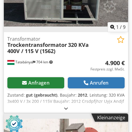
-50/+60 °C (Stopp/Start) in der Standardausführung
Verankertes Gehäuse Kunststofflamellen Außenmaße:
1106 mm / Tiefe 570 mm inkl. Motor Gewicht: 136 kg Sie
weitere Informationen? Wir helfen Ihnen gerne weiter!
Kontaktieren Sie uns über das Kontaktformular oder rufen
1
/
9
Sie uns an. Ihre Anzeige wurde automatisch übersetzt.
Übersetzungsfehler sind möglich.
Transformator
Trockentransformator
320 KVa
400V / 115 V (1562)
4.900 €
Tatabánya
704 km
Festpreis zzgl. MwSt.
Anfragen
Anrufen
Zustand:
gut (gebraucht)
, Baujahr:
2012
, Leistung: 320 KVA
3x400 V / 3x 200 / 115V Baujahr: 2012 Crsdpfjhzr Uyjx Andjf
Kleinanzeige