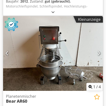
Baujahr:
2012
, Zustand:
gut (gebraucht)
,
Motorschleifspindel, Schleifspindel, Hochleistungs-
Schleifspindel -Hersteller: FS / JE,, Motorschleifspindel aus
CNC Bearbeitungszentrum Santenberg GTC S 2 -FS Heinz
Kleinanzeige
Fiege: Type: HSP 190 182.532.01 -JE Jaeger- engineering:
Typ PS 200/6300min/1 GS-100-0009 -Spindel: JE typ
9SH1020A042000 -Maße: siehe Fotos -Anzahl: 2x Spindel
vorhanden (1x rechts, 1x links) -Preis: pro Stück -
Abmessungen: 820/610/H530 mm / 820/500/H520 mm
Codjkpwqmepfx Andorf -Gewicht: 185 kg / 180 kg
1
/
4
Planetenmischer
Bear
AR60