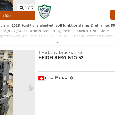
1
/
6
in
53
s
aujahr:
2023
, Funktionsfähigkeit:
voll funktionsfähig
, Drehlänge:
3
ahl (max.):
4.500 U/min
, Steuerungsmodell:
FANUC CNC
, Die Mas
jdpeznb Ntjfx Ah Hef TECHNISCHE DETAILS Drehdurchmesser max.: 
52 mm Hauptspindeldrehzahl max.: 4.500 U/min Werkzeugrevolve
: ca. 2.200 kg Betriebsstunden: ca. 6.458 h Spindelstunden: ca.
1 Farben / Druckwerke
97 kVA Volllaststrom: 22,74 A Unterbrechungskapazität: 5 kA Kurzs
HEIDELBERG
GTO 52
W AUSSTATTUNG technische Unterlagen Leistungsstarke Hauptspinde
mit schneller Indexierung Kompakte Bauweise mit geringem Platz
nger Wartungsaufwand Vollständige technische Dokumentation
Grüsch
466 km