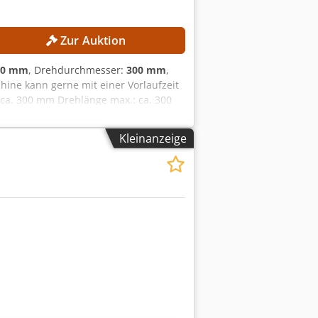
Zur Auktion
00 mm
, Drehdurchmesser:
300 mm
,
chine kann gerne mit einer Vorlaufzeit
ca. 300 mm Drehlänge max.: ca. 300
r: 12 Stationen MASCHINEN-DETAILS
 4.300 h Spannung: AC 380 V (mit oder
Kleinanzeige
chlusskapazität: 10 kA Leistung des
l Robuste Maschinenkonstruktion für
bedarf Bedienerfreundliche CNC-