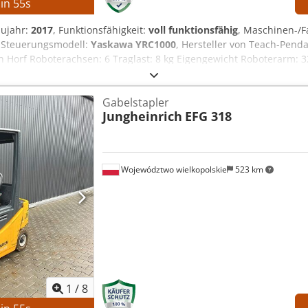
in
53
s
aujahr:
2017
, Funktionsfähigkeit:
voll funktionsfähig
, Maschinen-
, Steuerungsmodell:
Yaskawa YRC1000
, Hersteller von Teach-Pend
 Horf Roboterachsen: 6 Traglast: 8 kg Eigengewicht Roboterarm:
dant: Yaskawa Stromversorgung: 3 Phasen AC 380–440 V, 50/60 Hz
rzschlussstrom: 2,5 kA Netzteiltyp: ERAR-1000-06VX8-E10 AUSST
Gabelstapler
steuerung
Jungheinrich
EFG 318
Województwo wielkopolskie
523 km
1
/
8