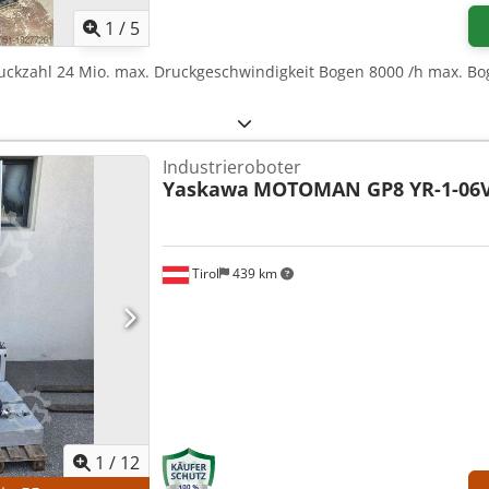
1
/
5
ruckzahl 24 Mio. max. Druckgeschwindigkeit Bogen 8000 /h max. B
Industrieroboter
Yaskawa
MOTOMAN GP8 YR-1-06V
Tirol
439 km
1
/
12