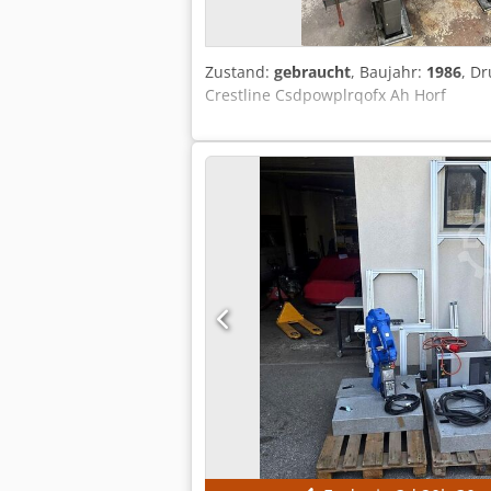
Zustand:
gebraucht
, Baujahr:
1986
, D
Crestline Csdpowplrqofx Ah Horf