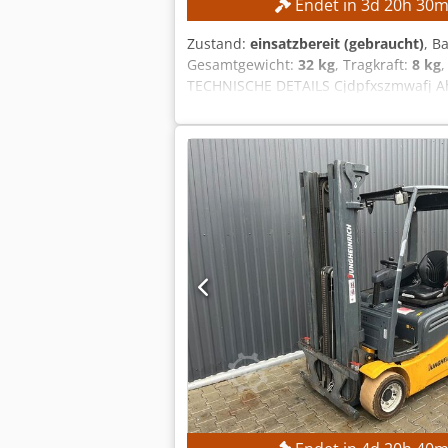
Endet in
3
d
20
h
30
m
Zustand:
einsatzbereit (gebraucht)
, B
Gesamtgewicht:
32 kg
, Tragkraft:
8 kg
TECHNISCHE DETAILS Cjdpfxszmwafj Ah
Yaskawa YRC1000 Hersteller Teach-Pen
Geräteüberstromschutzstrom: 15 A Ku
Roboterarm Yaskawa YRC1000 Roboter