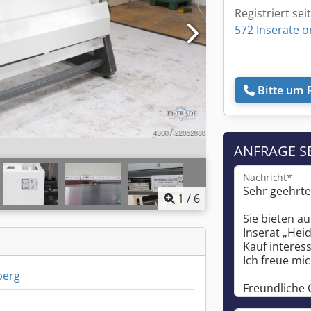
Registriert sei
572 Inserate o
Bitte um 
ANFRAGE S
Nachricht*
1
/
6
berg