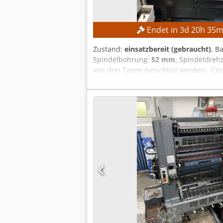
Endet in
3
d
20
h
35
m
Zustand:
einsatzbereit (gebraucht)
, B
Spindelbohrung:
52 mm
, Spindeldrehz
von drei Tagen besichtigt werden. Cr
mm Spindelbohrungsdurchmesser: ca. 
Steuerung: FANUC CNC Maschinengewicht
ohne Transformator) Nennleistung: 14,
Elektromotors laut Hersteller: 7,5 k
hohe Maßhaltigkeit Werkzeugrevolver 
Steuerung Hohe Zuverlässigkeit Geri