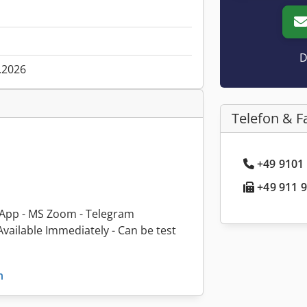
D
.2026
Telefon & F
+49 9101 
+49 911 9
sApp - MS Zoom - Telegram
ailable Immediately - Can be test
n