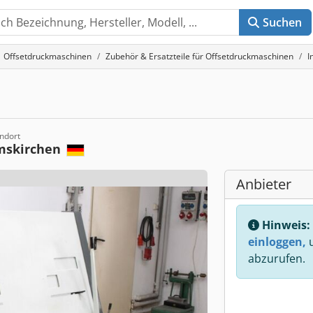
Suchen
Offsetdruckmaschinen
Zubehör & Ersatzteile für Offsetdruckmaschinen
I
ndort
mskirchen
Anbieter
Hinweis:
einloggen,
u
abzurufen.