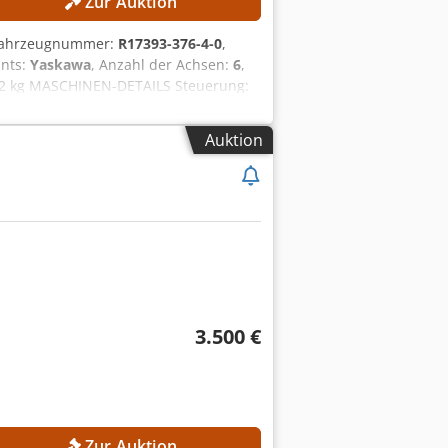
Zur Auktion
/Fahrzeugnummer:
R17393-376-4-0
,
ants:
Yaskawa
, Anzahl der Achsen:
6
,
 32 kg MASCHINEN-DETAILS Steuerung:
 Eingangsstrom: 15 A Max.
ATTUNG Yaskawa Motoman GP8
Auktion
3.500 €
Zur Auktion