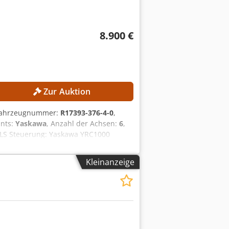
8.900 €
Zur Auktion
/Fahrzeugnummer:
R17393-376-4-0
,
ants:
Yaskawa
, Anzahl der Achsen:
6
,
ILS Steuerung: Yaskawa YRC1000
15 A Max. Geräteüberstromschutzstrom:
Roboterarm Yaskawa YRC1000
Kleinanzeige