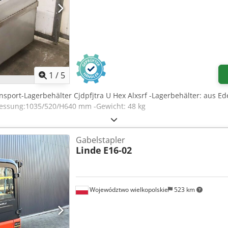
1
/
5
nsport-Lagerbehälter Cjdpfjtra U Hex Alxsrf -Lagerbehälter: aus Ede
bmessung:1035/520/H640 mm -Gewicht: 48 kg
Gabelstapler
Linde
E16-02
Województwo wielkopolskie
523 km