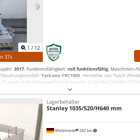
1
/
12
in
36
s
aujahr:
2017
, Funktionsfähigkeit:
voll funktionsfähig
, Maschinen-
, Steuerungsmodell:
Yaskawa YRC1000
, Hersteller von Teach-Pend
 Traglast: 8 kg Eigengewicht Roboterarm: 32 kg MASCHINEN-DETA
romversorgung: 3 Phasen AC 380–440 V, 50/60 Hz Eingangsstrom: 
eiltyp: ERAR-1000-06VX8-E10 AUSSTATTUNG Yaskawa Motoman GP8 
Lagerbehälter
of
Stanley
1035/520/H640 mm
Wiefelstede
282 km