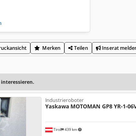
n
uckansicht
Merken
Teilen
Inserat melde
 interessieren.
Industrieroboter
Yaskawa
MOTOMAN GP8 YR-1-06V
Tirol
439 km