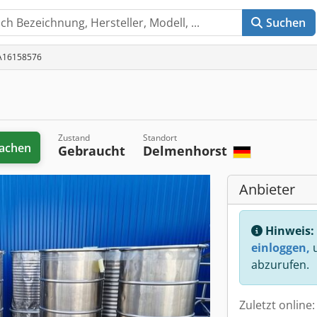
Suchen
 A16158576
Zustand
Standort
achen
Gebraucht
Delmenhorst
Anbieter
Hinweis:
einloggen,
u
abzurufen.
Zuletzt online