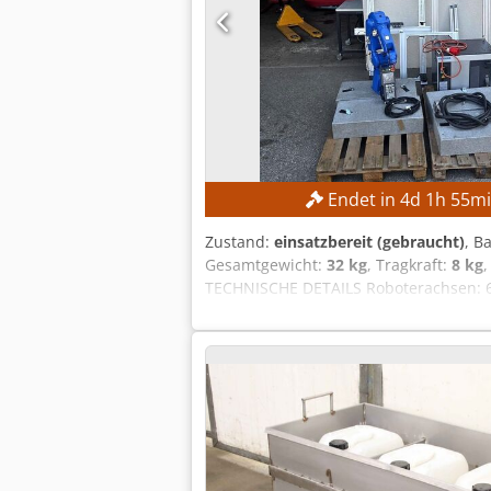
Endet in
4
d
1
h
55
m
Zustand:
einsatzbereit (gebraucht)
, B
Gesamtgewicht:
32 kg
, Tragkraft:
8 kg
TECHNISCHE DETAILS Roboterachsen: 6
Hersteller Teach-Pendant: Yaskawa St
15 A Kurzschlussstrom: 2,5 kA Netzt
Robotersteuerung Credjzmwafopfx Alx