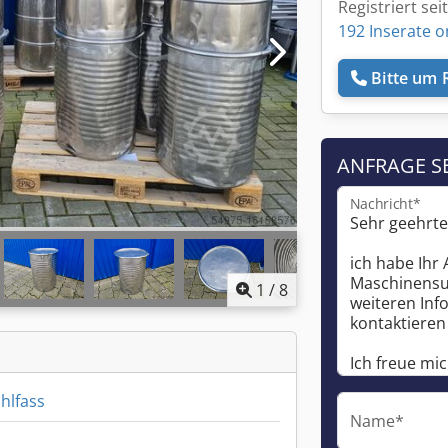
Registriert sei
192 Inserate o
Bitte um 
ANFRAGE S
Nachricht*
1
/
8
hlfass
Name*