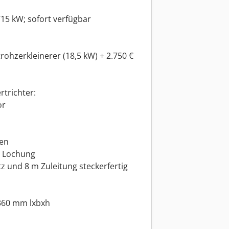
/15 kW; sofort verfügbar
rohzerkleinerer (18,5 kW) + 2.750 €
trichter:
or
zen
m Lochung
z und 8 m Zuleitung steckerfertig
360 mm lxbxh