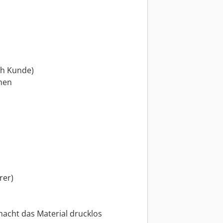
ch Kunde)
ehen
rer)
macht das Material drucklos