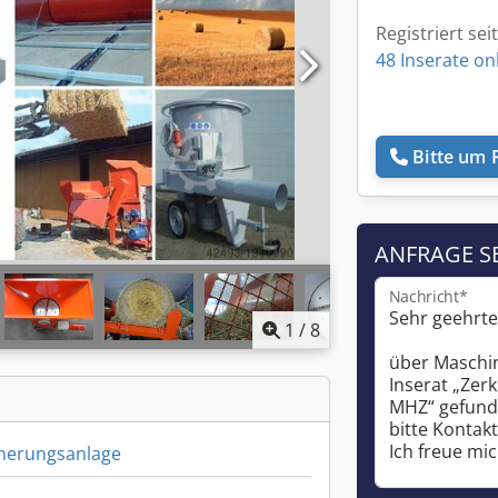
Registriert sei
48 Inserate on
Bitte um 
ANFRAGE S
Nachricht*
1
/
8
inerungsanlage