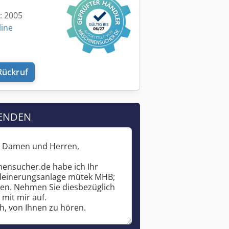
t: 2005
line
Rückruf
ENDEN