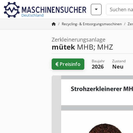
Deutschland
Recycling- & Entsorgungsmaschinen
Ze
Zerkleinerungsanlage
mütek
MHB; MHZ
Baujahr
Zustand
Preisinfo
2026
Neu