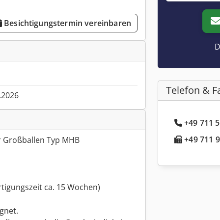
Besichtigungstermin vereinbaren
D
Telefon & F
.2026
+49 711 5
+49 711 9
ür Großballen Typ MHB
rtigungszeit ca. 15 Wochen)
gnet.