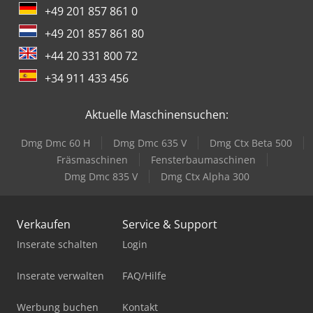
+49 201 857 861 0
+49 201 857 861 80
+44 20 331 800 72
+34 911 433 456
Aktuelle Maschinensuchen:
Dmg Dmc 60 H
Dmg Dmc 635 V
Dmg Ctx Beta 500
Fräsmaschinen
Fensterbaumaschinen
Dmg Dmc 835 V
Dmg Ctx Alpha 300
Verkaufen
Service & Support
Inserate schalten
Login
Inserate verwalten
FAQ/Hilfe
Werbung buchen
Kontakt