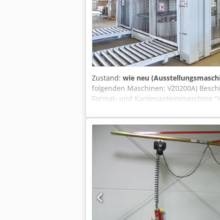
Zustand:
wie neu (Ausstellungsmasch
folgenden Maschinen: VZ0200A) Beschi
Format- und Kantenanleimmaschine "H
Mod. TDL 310/30/12 VZ0200D) 2. doppe
QUER.-LÄNGS) "HOMAG" Mod. TDL 510/
"BARGSTEDT" Mod. TSP 410/D/25/12