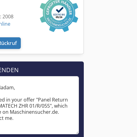
t: 2008
nline
Rückruf
ENDEN