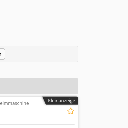
n
Kleinanzeige
nleimmaschine