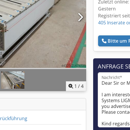
Zuletzt online:
Gestern
Registriert sei
405 Inserate o
Bitte um 
ANFRAGE S
Nachricht*
1
/
4
nrückführung