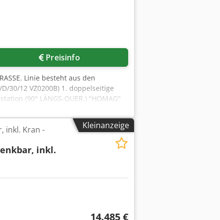
Preisinfo
SSE. Linie besteht aus den
D/30/12 VZ0200B) 1. doppelseitige
hstation (90° LÄNGS-QUER.) "HOMAG"
6/10/A3/30 VZ0200E) Drehstation (90°
it Doppelspeicherstation
Kleinanzeige
inkl. Kran -
nkbar, inkl.
14.485 €