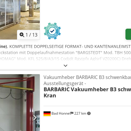
1
/
13
ine)
, KOMPLETTE DOPPELSEITIGE FORMAT- UND KANTENANLEIMSTRA
ckstation mit Doppelaufnahmestation "BARGSTEDT" Mod. TBH 500/
OMAG" Mod. KFL 525/8/A3/15 Codjdt Rgvjpfx Aglsrf VZ0200C) Dre
lseitige Format- und Kantenanleimmaschine "HOMAG" Mod. KFL 52
25/12 VZ0200F) Schwertbürste "WANDRES" VZ0200G) Abstapelung m
Vakuumheber BARBARIC B3 schwenkbar, 
Ausstellungsgerät -
BARBARIC
Vakuumheber B3 schwe
Kran
Bad Honnef
227 km