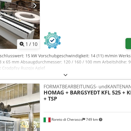
1
/
10
nschlusswert: 15 kW Vorschubgeschwindigkeit: 14 (11) m/min Werkst
0,8 x 65 mm Absaugdurchmesser: 120 / 160 / 100 mm Arbeitshöhe:
nt Crodpfsy Ruzqjx Aglef
FORMATBEARBEITUNGS- undKANTENAN
HOMAG + BARGSYEDT
KFL 525 + K
+ TSP
Roreto di Cherasco
749 km