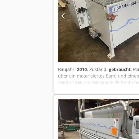
Baujahr:
2010
, Zustand:
gebraucht
, P
über ein motorisiertes Band und eine
2500 x 1450 mm Maximale Plattenhöhe
Dmrjljf