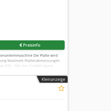
Preisinfo
tenanleimmaschine Die Platte wird
uerung Maximale Plattenabmessungen
den 835 - 960 mm Crodpfx Agerq
Kleinanzeige