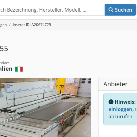
Suchen
agen
Inserat-ID: A20674725
55
ndort
alien
Anbieter
Hinweis:
einloggen,
u
abzurufen.