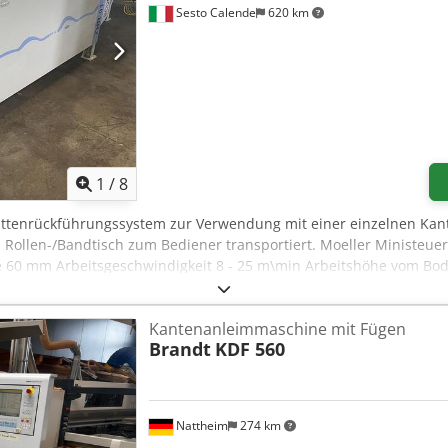
Sesto Calende
620 km
1
/
8
lattenrückführungssystem zur Verwendung mit einer einzelnen Kan
n Rollen-/Bandtisch zum Bediener transportiert. Moeller Ministe
 60 mm Arbeitsgeschwindigkeit 8 - 25 m\min Arbeitshöhe vom Bo
Kantenanleimmaschine mit Fügen
Brandt
KDF 560
Nattheim
274 km