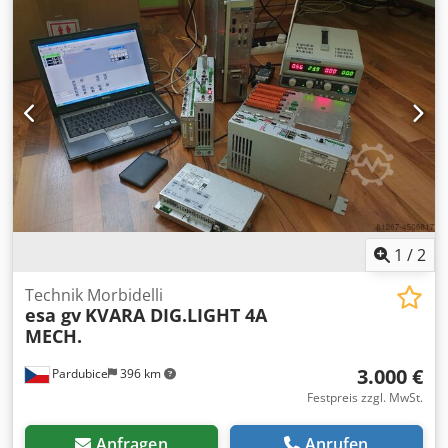
1
/
2
Technik Morbidelli
esa gv
KVARA DIG.LIGHT 4A
MECH.
3.000 €
Pardubice
396 km
Festpreis zzgl. MwSt.
Anfragen
Anrufen