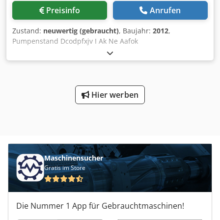
Preisinfo
Anrufen
Zustand:
neuwertig (gebraucht)
, Baujahr:
2012
,
Pumpenstand Dcodpfxjv I Ak Ne Aafok
Schraubenvakuumpumpe & Wälzkolbenvakuumpumpe
Hersteller: Busch Typ: Cobra NC 0630 B + WV 2000 C
Status: Neuwertig, Generalüberholt Gewährleistung: 6
Monate
Hier werben
Maschinensucher
Gratis im Store
Die Nummer 1 App für Gebrauchtmaschinen!