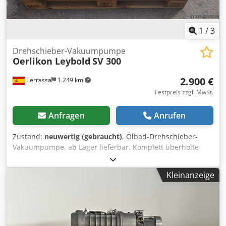
1
/
3
Drehschieber-Vakuumpumpe
Oerlikon Leybold
SV 300
2.900 €
Terrassa
1.249 km
Festpreis zzgl. MwSt.
Anfragen
Anrufen
Zustand:
neuwertig (gebraucht)
, Ölbad-Drehschieber-
Vakuumpumpe, ab Lager lieferbar. Komplett überholte
Pumpe. Mit Garantie. Nennfördermenge: 300 m3/h
Endvakuum: 0,1 mbar abs. Bei Fragen, bitte kontaktieren
Kleinanzeige
Sie uns Dcedpjftzzgjfx Aafjk