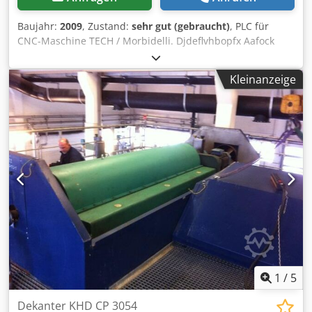
Baujahr:
2009
, Zustand:
sehr gut (gebraucht)
, PLC für
CNC-Maschine TECH / Morbidelli. Djdeflvhbopfx Aafock
Kleinanzeige
1
/
5
Dekanter KHD CP 3054