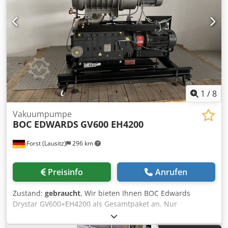
1
/
8
Vakuumpumpe
BOC EDWARDS
GV600 EH4200
Forst (Lausitz)
296 km
Preisinfo
Anrufen
Zustand:
gebraucht
, Wir bieten Ihnen BOC Edwards
Drystar GV600+EH4200 als Gesamtpaket an. Nur
zusammen, wir verkaufen GV600 oder EH4200 einzeln
nicht. Djdpjrfw Rbsfx Aafjck Der Pumpenset ist gebraucht.