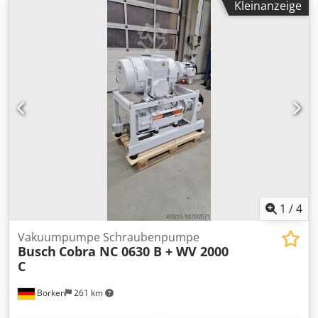
Kleinanzeige
Wenn Sie Interesse daran haben, senden Sie uns einfach
Ihre Nachricht. Wir melden uns dann bei Ihnen.
1
/
4
Vakuumpumpe Schraubenpumpe
Busch
Cobra NC 0630 B + WV 2000
C
Borken
261 km