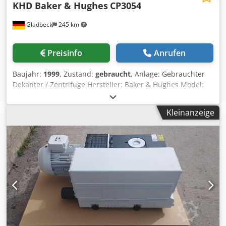
KHD Baker & Hughes
CP3054
Gladbeck
245 km
Preisinfo
Anrufen
Baujahr:
1999
, Zustand:
gebraucht
, Anlage: Gebrauchter
Dekanter / Zentrifuge Hersteller: Baker & Hughes Model:
Vollmantelschneckenzentrifuge Typ: CP 3054 Baujahr: 1999
Hoechstzul. Drehzahl: 3132 I/min Innendurchmesser
Kleinanzeige
Trommel : ca. 552 mm Trommelwanddicke: 14,5 mm
Motor: 2 E-Motoren, Schneckenmotor neu Schaltschrank:
nein Dsdjcbukropfx Aafeck Frequenzumrichter: ja
Dokumentation: ja Wartung: regelmaessig 2x jaehrlich In
Betrieb: bis Anfang 2015