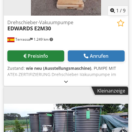
1
/
9
Drehschieber-Vakuumpumpe
EDWARDS
E2M30
Terrassa
1.249 km
Preisinfo
Anrufen
Zustand:
wie neu (Ausstellungsmaschine)
, PUMPE MIT
ATEX-ZERTIFIZIERUNG Drehschieber-Vakuumpumpe im
Ölbad. Auf Lager verfügbar. Komplett überholte Pumpe.
Mit Garantie. Nennfördermenge: 30 m3 / h bei 50Hz.
Kleinanzeige
Endvakuum: 1x10^-3 mbar abs. Jede Klärung, zögern Sie
nicht, uns zu kontaktieren. Dcodpsftzgxefx Aafsk