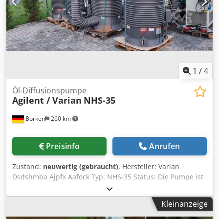
1
/
4
Öl-Diffusionspumpe
Agilent / Varian
NHS-35
Borken
260 km
Preisinfo
Anrufen
Zustand:
neuwertig (gebraucht)
, Hersteller: Varian
Dsdshmba Ajpfx Aafock Typ: NHS-35 Status: Die Pumpe ist
in einem sehr gutem Zustand und nach Bedarf auch mit
Eckventil verfügbar! Gewährleistung: 3 Monate Lieferzeit:
Kleinanzeige
ab Lager