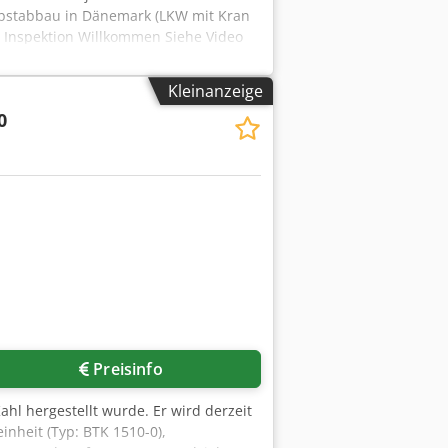
elbstabbau in Dänemark (LKW mit Kran
2 Inspektion Willkommen Siehe Video
Kleinanzeige
0
Preisinfo
hl hergestellt wurde. Er wird derzeit
inheit (Typ: BTK 1510-0),