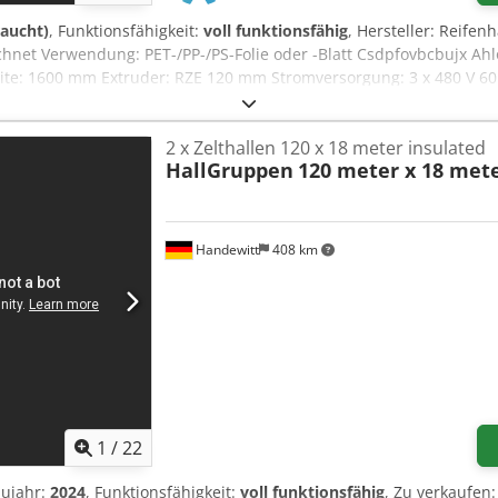
raucht)
, Funktionsfähigkeit:
voll funktionsfähig
, Hersteller: Reife
hnet Verwendung: PET-/PP-/PS-Folie oder -Blatt Csdpfovbcbujx Ahlo
eite: 1600 mm Extruder: RZE 120 mm Stromversorgung: 3 x 480 V 6
700 / 700 mm Maximale Blattbreite des Silikonbads: 1600 mm Dick
00 für Doppelbahnwicklung inklusive. Alle Angaben vorbehaltlich 
2 x Zelthallen 120 x 18 meter insulated
rfügbarkeit und/oder dem Zwischenverkauf.
HallGruppen
120 meter x 18 mete
Handewitt
408 km
1
/
22
aujahr:
2024
, Funktionsfähigkeit:
voll funktionsfähig
, Zu verkaufen: