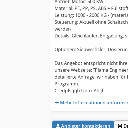
Antrieb Motor: 500 KW
Material: PE, PP, PS, ABS + Füllsto
Leistung: 1000 - 2000 KG - (materi
Steuerung: Aktuell ohne Schaltsc
werden
Details: Gleichläufer, Entgasung,
Optionen: Siebwechsler, Dosierun
Das Angebot entspricht nicht Ihre
unsere Webseite: "Plama Engineer
detailierte Anfrage, wir haben für
Programm.
Credpfsqqh Unox Ahljf
Mehr Informationen anforder
Anbieter kontaktieren
Dr