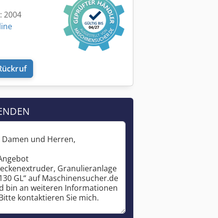
t: 2004
line
Rückruf
ENDEN