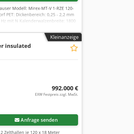
nhauser Modell: Mirex-MT-V 1-RZE 120-
rf PET: Dickenbereich: 0,25 - 2,2 mm
0 Hz mit N Kalenderwalzenbreite: 1800
enbereich des Silikonbadblatts: 0,15
Änderungen und/oder Irrtümer. Die
Kleinanzeige
r insulated
992.000 €
EXW Festpreis zzgl. MwSt.
Anfrage senden
 2 Zelthallen je 120 x 18 Meter