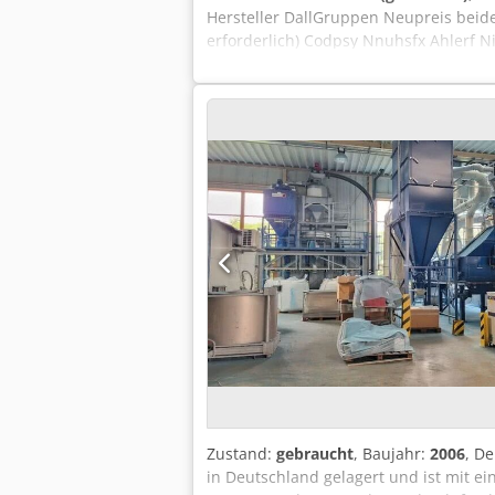
Hersteller DallGruppen Neupreis beide
erforderlich) Codpsy Nnuhsfx Ahlerf N
hier in der Anzeige Mehr Info und Vid
Zustand:
gebraucht
, Baujahr:
2006
, D
in Deutschland gelagert und ist mit ei