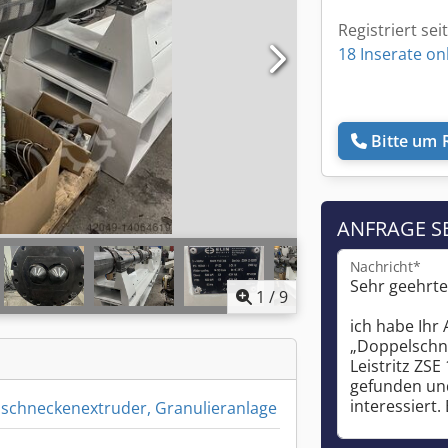
Registriert sei
18 Inserate on
Bitte um 
ANFRAGE S
Nachricht*
1
/
9
schneckenextruder, Granulieranlage