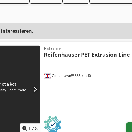
 interessieren.
Extruder
Reifenhäuser
PET Extrusion Line
Corse Lawn
883 km
1
/
8