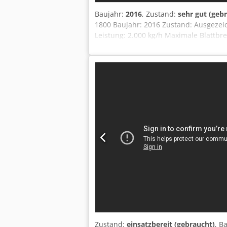
Baujahr:
2016
, Zustand:
sehr gut (geb
1800 Baujahr: 2016 Zustand: Ausgezeic
Leistung: 2.000 kg/h Maximale Blattbr
mm Kalenderwalzendurchmesser: 450 / 
- 1,5 mm 4-Positionen-Wickler WOB 18
gesamte Ausrüstung unterliegt der Ve
Zustand:
einsatzbereit (gebraucht)
, B