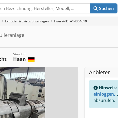
Suchen
Extruder & Extrusionsanlagen
Inserat-ID: A14064619
ulieranlage
Standort
cht
Haan
Anbieter
Hinweis:
einloggen,
u
abzurufen.