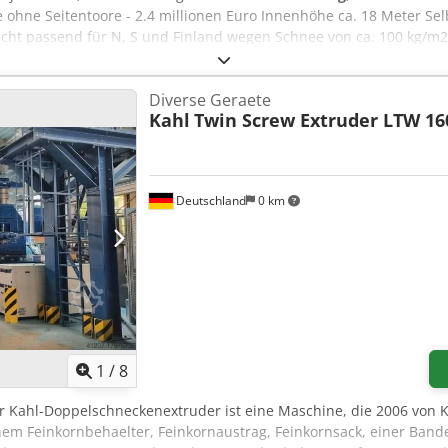
 ohne Seitentoore - 2.4 millionen Euro Innenhöhe ca. 18 Meter S
icht passend für N, S und Finland wegen Schnee von ca. 100 kg/m
eo auf Anfrage
Diverse Geraete
Kahl
Twin Screw Extruder LTW 16
Deutschland
0 km
1
/
8
er Kahl-Doppelschneckenextruder ist eine Maschine, die 2006 von Ka
nem Feinkornbehaelter, Feinkornaustrag, Feinkornsack, einer Bande