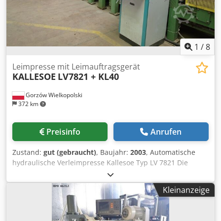
Demag KBK1 KBK2 und KBK3 Schienen sind Lagerware ! Es
sind auch andere KBK Anlagen vorrätig. Nutzlast 125KG -
1600KG Bitte fragen Sie Ihre Kranbahn mit Kraglast und
Abmessungen an.
1
/
8
Leimpresse mit Leimauftragsgerät
KALLESOE
LV7821 + KL40
Gorzów Wielkopolski
372 km
Preisinfo
Anrufen
Zustand:
gut (gebraucht)
, Baujahr:
2003
, Automatische
hydraulische Verleimpresse Kallesoe Typ LV 7821 Die
Presse wird zum Verleimen von Holzelementen, z.B.
Tischplatten mit maximalen Abmessungen von 7800 mm x
Kleinanzeige
2100 mm, verwendet, Dwedpferqzgkjx Anxea der
Beschleunigungsfaktor für die Verleimung ist das warme
Wasser, das dem Pressentisch zugeführt wird und