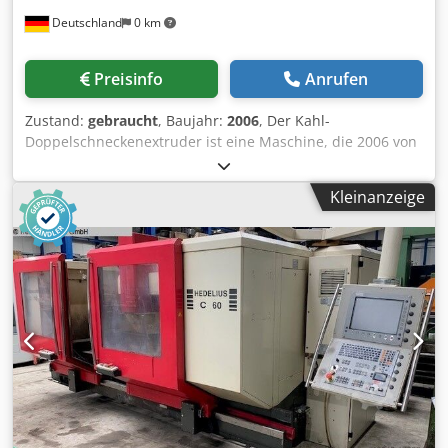
Deutschland
0 km
Preisinfo
Anrufen
Zustand:
gebraucht
, Baujahr:
2006
, Der Kahl-
Doppelschneckenextruder ist eine Maschine, die 2006 von
Kahl hergestellt wurde. Er wird derzeit in Deutschland
gelagert und ist mit einem Feinkornbehaelter,
Kleinanzeige
Feinkornaustrag, Feinkornsack, einer Bandeinheit (Typ:
BTK 1510-0), Wasserzugabe, Extruder und Zuluftgeblaese
ausgestattet und wurde 2016 ueberholt. Er umfasst
ausserdem Staubentfernung, Taumelsieb, Entstaubung,
Endverpackung, Bandtrockner, Produktbehaelter,
Rohrkettenfoerderer, Zyklon, Drehventil, Verteiler,
Staubsack, Abluftgeblaese, Luftstromrotationstrockner,
Zufuehrtisch, Mischer und ein zusaetzliches
Zuluftgeblaese und Bandtrockner. Die Lieferbedingungen
sind FCA. Ausstattung: 1 x Aufgabetisch, 1 x
Rohrkettenfoerderer, 1 x Mischer 1 x Wasserzugabe, 1 x
Extruder, 1 x Zuluftgeblaese, 1 x Zyklon, 1 x