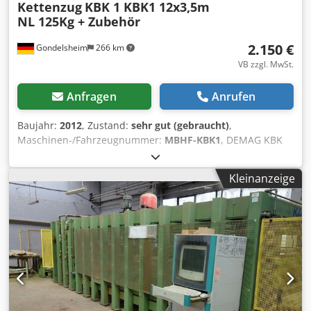
Kettenzug
KBK 1 KBK1 12x3,5m
NL 125Kg + Zubehör
2.150 €
Gondelsheim
266 km
VB zzgl. MwSt.
Anfragen
Anrufen
Baujahr:
2012
, Zustand:
sehr gut (gebraucht)
,
Maschinen-/Fahrzeugnummer:
MBHF-KBK1
, DEMAG KBK
Kranhimmel Kranbahn Masse ca. 12m x 3,5m
Dodpepiarnofx Anxswa andere Maße bitte anfragen !
Kleinanzeige
Nutzlast / Hebelast 125 KG - 0,125to Technische Daten der
Anlage: Kranbahn aus Demag KBK1 Schienen Anlage wird
komplett geliefert: KBK Schienen, Schienenverbinder,
Fahrwerke, Endplatten, Kabelschlepp, Stromführung,
Halter/Abhaenger etc. incl. 1 Brücke mit 125KG Demag DC-
COM Kettenzug Kran ist demontiert und sofort verfügbar
Sehr guter Gebrauchter Zustand, Siehe Bilder
Artikelstandort ist 75053 Gondelsheim Versand per
Spedition oder Abholung nur nach Terminabsprache