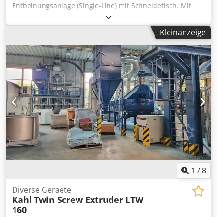
Entbeinungsanlage (Single-Line) mit Schneidetisch. Mit
automatischem Auswurf der leeren Karkasse am Ende der
Linie. Geschwindigkeit - Variable, bis zu 700 Vögel /
Kleinanzeige
Stunde. Gesamtabmessungen - 5000mm L x 900mm B x
1100mm H ungefähr. Elektrische Versorgung - 400v, 50hz,
3 Phasen. Dsdpfxshr Rp Dj Anxjwa
1
/
8
Diverse Geraete
Kahl
Twin Screw Extruder LTW
160