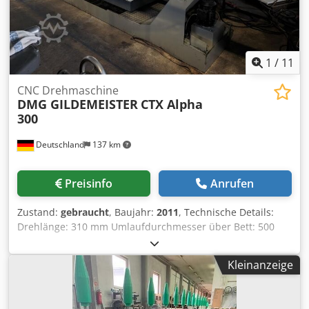
1
/
11
CNC Drehmaschine
DMG GILDEMEISTER
CTX Alpha
300
Deutschland
137 km
Preisinfo
Anrufen
Zustand:
gebraucht
, Baujahr:
2011
, Technische Details:
Drehlänge: 310 mm Umlaufdurchmesser über Bett: 500
mm Umlaufdurchmesser über Bettschlitten: 290 mm
Spitzenweite: 500 mm x-Achse: 190 mm z-Achse: z1: 335 /
Kleinanzeige
z3: 370 mm y-Achse: 80 mm Drehzahl: 6000 U/min
Steuerung: Heidenhain CNC Pilot 4290 Spindelbohrung: 73
mm Stangendurchmesser: 50 mm Werkzeugrevolver -