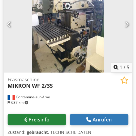
kontinuierlich zirkuliert (es kann von der CO oder von den
an der Presse installierten Heizgeräten erhitzt werden)
Heizleistung der Presse 72 kW Maximale Pressenkapazität
bis zu 2000 m2 / 7,5h Leimauftragsgerät mit Vorschub für
Kallesoe-Presse Typ KL40 - zum automatischen Auftragen
von Leim auf jede Lamelle und zur direkten Übergabe an
die Presse LV7821
1
/
5
Fräsmaschine
MIKRON
WF 2/3S
Contamine-sur-Arve
637 km
Preisinfo
Anrufen
Zustand:
gebraucht
, TECHNISCHE DATEN -