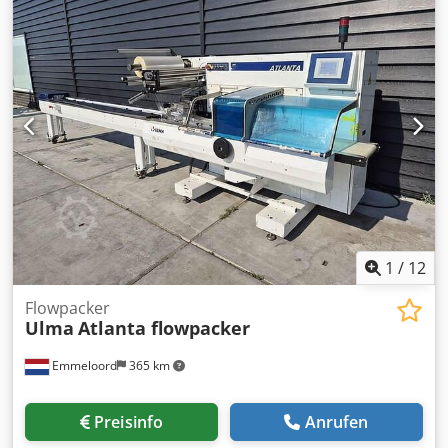
und unten und Hobelbreite 40mm Spindeln Vorschub über
kardanische Rollen, stufenlos einstellbar robuste WEINIG-
Hobelmaschine, Maschinenlänge 415 cm Djdpferigxysx
Anxewa Maschine geprüft im Originalzustand
1
/
12
Flowpacker
Ulma
Atlanta flowpacker
Emmeloord
365 km
Preisinfo
Anrufen