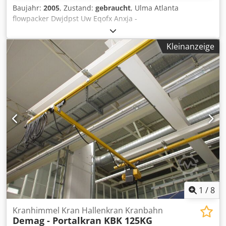
Baujahr:
2005
, Zustand:
gebraucht
, Ulma Atlanta
flowpacker Dwjdpst Uw Eqofx Anxja -
Kleinanzeige
1
/
8
Kranhimmel Kran Hallenkran Kranbahn
Demag - Portalkran KBK 125KG