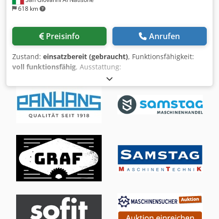
618 km
Preisinfo
Anrufen
Zustand:
einsatzbereit (gebraucht)
, Funktionsfähigkeit:
voll funktionsfähig
, Ausstattung:
Dokumentation/Handbuch
, 5-ACHSEN-LACKIERROBOTER
CMA MOD. ROBY 5EX-R - GEBRAUCHT - 5 gesteuerte
Achsen - 3 Stützpunkte - Handgelenk-Traglast 3 kg -
Programmierung per Teach-in Karussell * Anzahl Arme: 3
* Traglast pro Arm: 25 kg Werkstückdrehteller *
Servogesteuerte und synchronisierte Bewegung - Komplett
mit Handbuch und CE-Erklärung Dwodpst U Ngasfx Anxea
RETROFIT 2024 (GENERALÜBERHOLT WIE NEU)