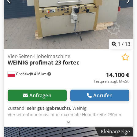
Werkzeugvermessungssystem ( Heidenhain TT 160 )
1
/
13
Vier-Seiten-Hobelmaschine
WEINIG
profimat 23 fortec
14.100 €
Grońsko
416 km
Festpreis zzgl. MwSt.
Anfragen
Anrufen
Zustand:
sehr gut (gebraucht)
, Weinig
Vierseitenhobelmaschine maximale Hobelbreite 230mm
max. Hobelhöhe 120mm 5 Köpfe, unten-5.5KW; links und
rechts-11KW, oben-11KW, unten-5.5KW Vorschub - 4KW
Kleinanzeige
voll einstellbare Köpfe elektrisch verstellbar nach oben