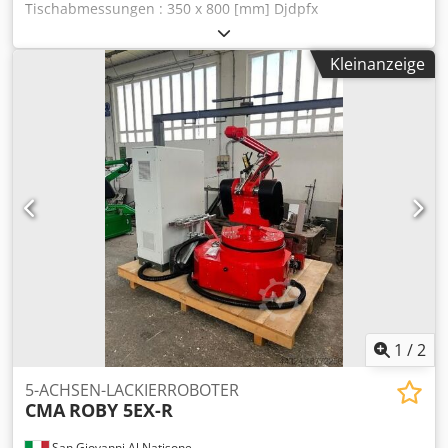
Tischabmessungen : 350 x 800 [mm] Djdpfx
Aeuhbxasnxewa - T-Nuten : 7 - Hübe, x, y, z : 400, 400, 370
[mm] - Spindel Geschwindigkeit : 50 - 2240 [U/min.] -
Kleinanzeige
Eilgang Geschwindigkeit mit Potentiometer : 0 - 630
[mm/min.] ZUBEHÖR - Anzeige 3 Achsen HENDENHAIN -
Verhaltungsblech
1
/
2
5-ACHSEN-LACKIERROBOTER
CMA
ROBY 5EX-R
San Giovanni Al Natisone