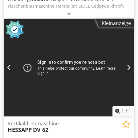
Alaska-Halsoberfläche bietet eine Kompatibilität für eine
Flaschenblasmaschine Hersteller: SIDEL Cedpjwa Rhrofx
Vielzahl von Verschlüssen und füllenden Monoblöcken in
Amrorf Typ: SBO 4 S1 Baujahr 1992 Fassungsvermögen:
der gesamten Getränkeproduktion. ...
4.000 für 1,5 L / 2 L Flaschen Installierte Leistung: 150 kW
Kleinanzeige
1,5 L Formen inklusive Preform-Zuführung Technischer
Zustand: Gebrauchtmaschine, läuft an, Programm ist
funktionsfähig
1
/
1
Vertikaldrehmaschine
HESSAPP
DV 62