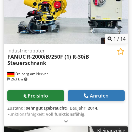
2009| 3000bph Etikettiermaschine | Auxiemba | Gacela R-
16/8-HM-12 | 2010 | 4100bph Loskodierer | MACSA | K-
1030PLUS | 2008 Flaschendreher / Rotator | GyM | 2001
Teiler | SMI | DIVIPACK 2000 |2002 Schrumpfpacker | SMI
| LSK 30F | 2002 | 7200 bph (30 Packungen pro Minute 2*2
auf 2,5L / 2 auf 5L) Codpfjtuyq Rex Amrjrf
1
/
14
Industrieroboter
FANUC
R-2000iB/250F (1) R-30iB
Steuerschrank
Freiberg am Neckar
263 km
Preisinfo
Anrufen
Zustand:
sehr gut (gebraucht)
, Baujahr:
2014
,
Funktionsfähigkeit:
voll funktionsfähig
,
Maschinen-/Fahrzeugnummer:
R14101358 (Roboter) /
E14130752 (Steuerschrank)
, Gesamtgewicht:
1.270 kg
,
Kleinanzeige