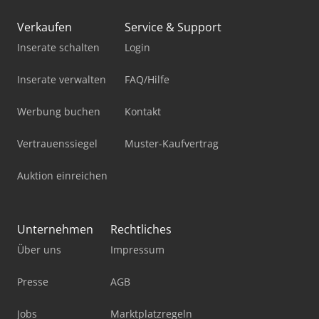
10 ISO: 2025 überholtFörderer und elektrische
Schaltschrankverwaltung überarbeitet: 2010–
Verkaufen
Service & Support
2011Bekannte OEM-Komponenten entlang der
Inserate schalten
Login
LinieBetriebsbereit mit bestehender 0.5L P.. Cjdsyk E
Sropfx Amrorf
Inserate verwalten
FAQ/Hilfe
Werbung buchen
Kontakt
Vertrauenssiegel
Muster-Kaufvertrag
Auktion einreichen
Unternehmen
Rechtliches
Über uns
Impressum
Presse
AGB
Jobs
Marktplatzregeln