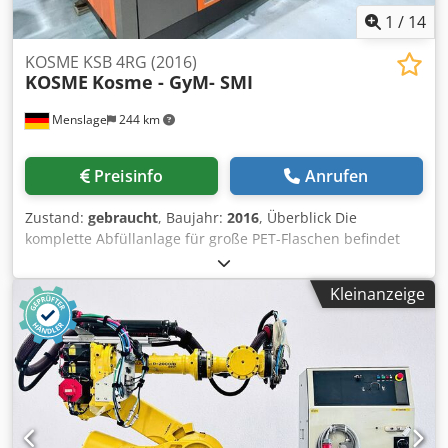
1
/
14
KOSME KSB 4RG (2016)
KOSME
Kosme - GyM- SMI
Menslage
244 km
Preisinfo
Anrufen
Zustand:
gebraucht
, Baujahr:
2016
, Überblick Die
komplette Abfüllanlage für große PET-Flaschen befindet
sich in einem Mineralwasserwerk und wurde für die
Abfüllung von Wasser verwendet. Die Anlage wurde
Kleinanzeige
regelmäßig gewartet und ist in einem sehr guten Zustand.
Leistung: 3.000 Fl/h Liste der Maschinen Blasmaschine|
Kosme| KSB4RG 2016 | 3600 Fl/h Lufttransporter| NTS |
2016 Rinser - Füller - Verschließer| GyM | MONOBLOC
12/3 PVG| 1995|3000bph Kappen Beschickung Tolva |
GyM | 1995 Stielanleger |TAS| VA-1150/75C | 2009 |
3000bph Stielanleger | And&OR | 50SIA5000R8P2-TL |