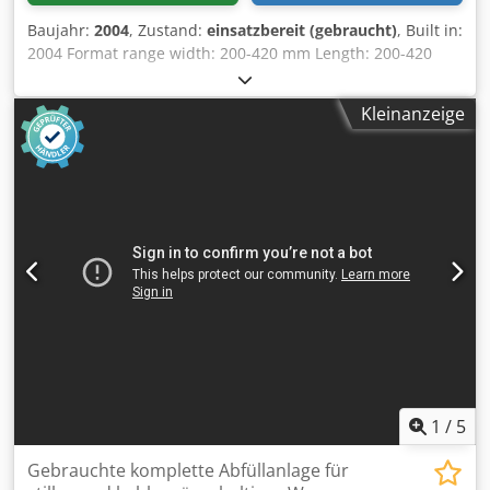
Baujahr:
2004
, Zustand:
einsatzbereit (gebraucht)
, Built in:
2004 Format range width: 200-420 mm Length: 200-420
mm Height: 30-400 mm Speed: bundles/min 25 Pakete/min
Cedpfx Aed N S Adjmrjrf Width of film: max 550 mm Film
Kleinanzeige
thickness: 12-80 mµ Diameter of film reel: max 350 mm
1
/
5
Gebrauchte komplette Abfüllanlage für