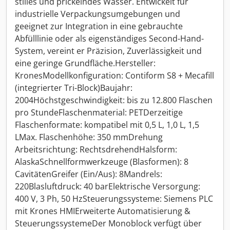
stilles und prickelndes Wasser. Entwickelt für
industrielle Verpackungsumgebungen und
geeignet zur Integration in eine gebrauchte
Abfülllinie oder als eigenständiges Second-Hand-
System, vereint er Präzision, Zuverlässigkeit und
eine geringe Grundfläche.Hersteller:
KronesModellkonfiguration: Contiform S8 + Mecafill
(integrierter Tri-Block)Baujahr:
2004Höchstgeschwindigkeit: bis zu 12.800 Flaschen
pro StundeFlaschenmaterial: PETDerzeitige
Flaschenformate: kompatibel mit 0,5 L, 1,0 L, 1,5
LMax. Flaschenhöhe: 350 mmDrehung
Arbeitsrichtung: RechtsdrehendHalsform:
AlaskaSchnellformwerkzeuge (Blasformen): 8
CavitätenGreifer (Ein/Aus): 8Mandrels:
220Blasluftdruck: 40 barElektrische Versorgung:
400 V, 3 Ph, 50 HzSteuerungssysteme: Siemens PLC
mit Krones HMIErweiterte Automatisierung &
SteuerungssystemeDer Monoblock verfügt über