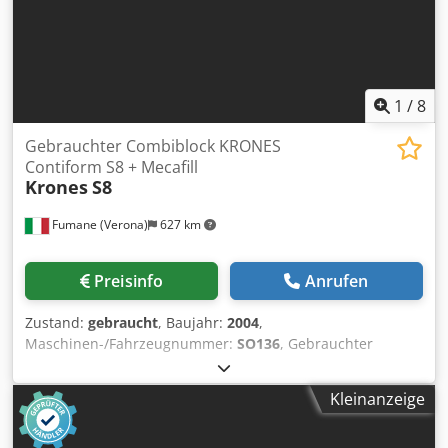
1
/
8
Gebrauchter Combiblock KRONES
Contiform S8 + Mecafill
Krones
S8
Fumane (Verona)
627 km
Preisinfo
Anrufen
Zustand:
gebraucht
, Baujahr:
2004
,
Maschinen-/Fahrzeugnummer:
SO136
, Gebrauchter
Combiblock KRONES Contiform S8 + MecafillTechnische
Daten & LeistungskennzahlenDiese Krones Contiform S8
Kleinanzeige
Combi-Streckblasmaschine ist mit einem Krones Mecafill
Füller und einem Krones Verschließer integriert und liefert