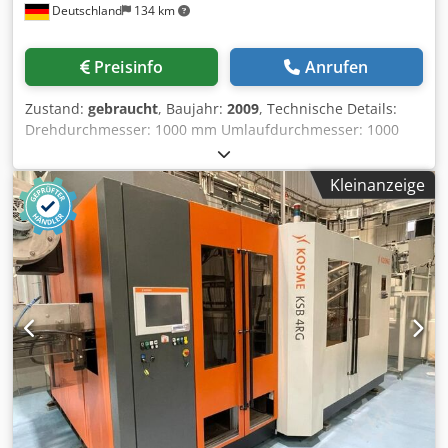
Deutschland
134 km
Preisinfo
Anrufen
Zustand:
gebraucht
, Baujahr:
2009
, Technische Details:
Drehdurchmesser: 1000 mm Umlaufdurchmesser: 1000
mm 1. Technische Daten Maschinentyp:
Karusselldrehmaschine Hersteller: Hessapp Typ: DV 62
Kleinanzeige
Serien-Nr.: 14.2308 Arbeitsbereich der Spindel Größter
Durchmesser 1000 mm Größter Schwingdurchmesser 1000
mm Kreuzschlittenwege Hub des Vertikalschlittens 900
mm Hub des Horizontalschlittens 1810 mm
Gesamtverfahrweg 2315 mm Drehspindel Spindelkopf mit
Zentrierkegel nach DIN 55021 A15 Spindeldurchmesser im
vorderen Lager 203mm Hauptantrieb Über einen
gesteuerten Asynchronmotor und Rädergetriebe mit
Bereichsumschaltung. Spindeldrehzahlen Codpfst Rmdzex
Amrorf Drehzahlbereich I : 5 - 350 U/min. Drehzahlbereich
II : 30 - 1000 U/min. Verfahrgeschwindigkeit X/Z-Achse : 10
m/min. W1-Achse : 8 U/min. Keine C-Achse *