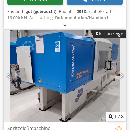
Zustand:
gut (gebraucht)
, Baujahr:
2013
, Schließkraft:
16.000 kN
, Ausstattung:
Dokumentation/Handbuch
,
Schließkraft: 1600 t Schraubendurchmesser: 135 mm
Abstand zwischen den Säulen V: 1420 mm Abstand
Kleinanzeige
zwischen den Säulen H: 1870 mm Dcodpfxjyh I Ems Ai Rek
Schussvolumen: 9662 cm3 Typ: Horizontal Antrieb:
Hydraulisch
1
/
8
Spritzgießmaschine