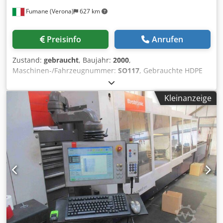
Fumane (Verona)
627 km
Preisinfo
Anrufen
Zustand:
gebraucht
, Baujahr:
2000
,
Maschinen-/Fahrzeugnummer:
SO117
, Gebrauchte HDPE
4+4 Blasformmaschine TECHNE SYSTEM bis 2700
bphWesentliche technische Merkmale und Premium-
Kleinanzeige
UpgradesDiese HDPE-Blasformmaschine bietet ein
hochspezialisiertes System für das Blasformen von
Behältern aus hochdichtem Polyethylen (HDPE). Konkret
handelt es sich um eine TECHNE 4000 T660 Baujahr 2000,
die sich in einem OPTIMALEN Zustand von Sauberkeit und
Ordnung befindet. Als Spiegelbild ihrer sorgfältigen
Wartungshistorie wurde die Maschine täglich im unteren
Bereich gereinigt und einmal pro Woche vollständig
ausgeblasen und gereinigt, beginnend vom Extruder bis
nach unten.Im Dezember 2023 erhielt das System ein
brandneues Retrofit bestehend aus einer Gefran PLC der
neuesten Generation mit Farb-Touchscreen, vollständig