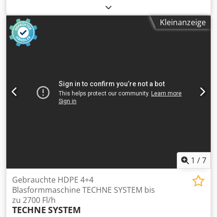
z-Weg 250 mm Maschinengewicht ca. 1,2 t Raumbedarf ca.
2000 x 1200 x 2500 mm Maschine wird mit sehr
Kleinanzeige
umfangreichem Zubehör abgegeben
1
/
7
Gebrauchte HDPE 4+4
Blasformmaschine TECHNE SYSTEM bis
zu 2700 Fl/h
TECHNE
SYSTEM