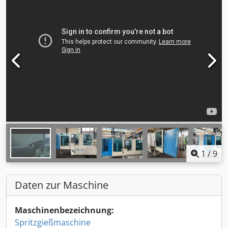
1
/
9
Daten zur Maschine
Maschinenbezeichnung:
Spritzgießmaschine