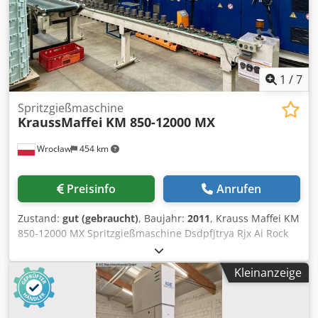
1
/
7
Spritzgießmaschine
KraussMaffei
KM 850-12000 MX
Wrocław
454 km
Preisinfo
Anrufen
Zustand:
gut (gebraucht)
, Baujahr:
2011
, Krauss Maffei KM
850-12000 MX Spritzgießmaschine Dsdpfjtrya Rjx Ai Rock
Mit Krauss Maffei Roboter Herstellungsjahr - 2011
Hydraulisch-mechanisches Zweiplatten-Schließsystem mit
Kleinanzeige
4 Druckkissen und 4 Schließeinheiten an der beweglichen
Platte. PV - Steuerung der Spritzeinheit. MC 5 Steuerung
mit Farbmonitor, integriertem Bedienfeld und USB-