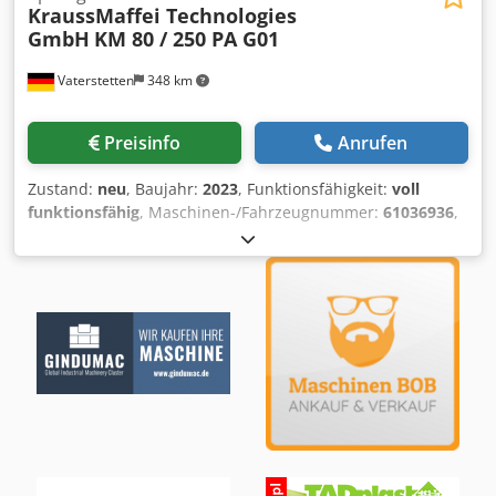
KraussMaffei Technologies
GmbH
KM 80 / 250 PA G01
Vaterstetten
348 km
Preisinfo
Anrufen
Zustand:
neu
, Baujahr:
2023
, Funktionsfähigkeit:
voll
funktionsfähig
, Maschinen-/Fahrzeugnummer:
61036936
,
Schließkraft:
800 kN
, Schneckendurchmesser:
35 mm
,
Hubvolumen:
135 cm³
, Einspritzdruck:
1.837 bar
,
Spritzgewicht:
123 g
, Formhöhe (min.):
150 mm
,
Auswerferkraft:
22.000 N
, Auswerferhub:
100 mm
,
Öffnungshub:
750 mm
, Einbauhöhe:
400 mm
,
Gesamtlänge:
4.750 mm
, Gesamtbreite:
1.670 mm
,
Gesamthöhe:
1.820 mm
, Gesamtgewicht:
5.900 kg
,
Heizleistung:
8,9 kW (12,10 PS)
, Antriebsart:
Vollelektrisch
, Lichte Weite:
470 mm
, Werkzeuggewicht:
600.000 g
, Spritzgießmaschinen direkt vom Hersteller!
Dcedpfx Asuggb Doi Rsk Wir als Hersteller KraussMaffei
bieten Ihnen hier unsere geprüften und flexiblen