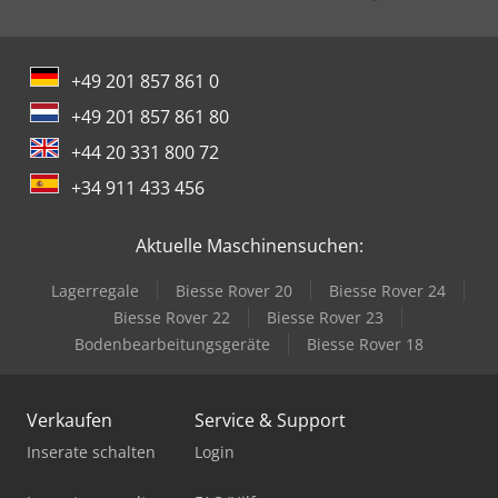
Vorbereitung für hydraulisches Beistellaggregat 
Euromap Schnittstellen Handling E18, E63  Euromap
Schnittstelle (Zentralrechner) E67, E77  Wasserbatterie 4 –
fach  Automatische Zentralschmierung  Adaptive
+49 201 857 861 0
Process Control (APC)  Spritzprägeschaltung  Grafik-
+49 201 857 861 80
Analysepaket  Schwenkeinrichtung Spritzaggregat Die
Maschine steht in unserem Werk am Standort Parsdorf
+44 20 331 800 72
und ist kurzfristig verfügbar. Weitere Zusatzoptionen
+34 911 433 456
können auf Anfrage gerne angeboten werden. Wir freuen
uns auf Ihre Anfrage.
Aktuelle Maschinensuchen:
Lagerregale
Biesse Rover 20
Biesse Rover 24
Biesse Rover 22
Biesse Rover 23
Bodenbearbeitungsgeräte
Biesse Rover 18
Verkaufen
Service & Support
Inserate schalten
Login