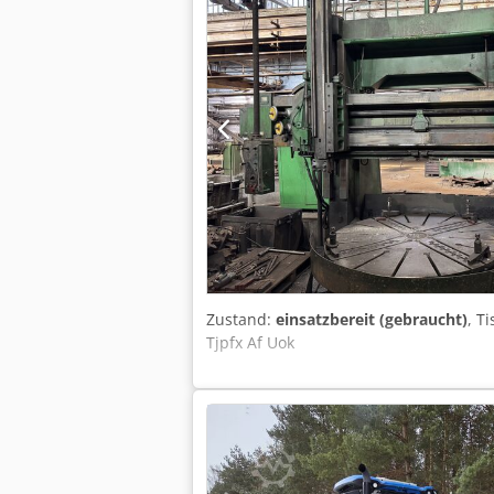
Zustand:
einsatzbereit (gebraucht)
, T
Tjpfx Af Uok