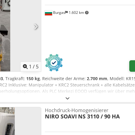
Burgas
1.602 km
1
/
5
03
, Tragkraft:
150 kg
, Reichweite der Arme:
2.700 mm
, Modell: KR
C2 Inklusive: Manipulator + KRC2 Steuerschrank + alle Kabelsätze B
berholungsoptionen. Als PLC Merkezi EOOD verfügen wir über mehr
C und Motoman.
Hochdruck-Homogenisierer
NIRO SOAVI
NS 3110 / 90 HA