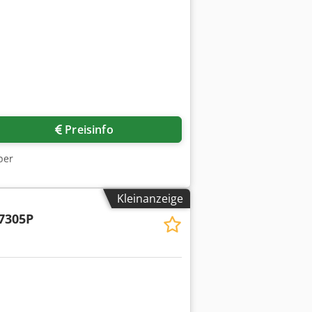
Preisinfo
ber
Kleinanzeige
7305P