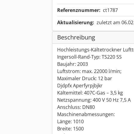
Referenznummer:
ct1787
Aktualisierung:
zuletzt am 06.02
Beschreibung
Hochleistungs-Kältetrockner Luf
Ingersoll-Rand-Typ: TS220 SS
Baujahr: 2003
Luftstrom: max. 22000 l/min;
Maximaler Druck: 12 bar
Djdpfx Aperfyrpjbjkr
Kältemittel: 407C-Gas – 3,5 kg
Netzspannung: 400 V 50 Hz 7,5 A
Anschluss: DN80
Maschinenabmessungen:
Länge: 1010
Breite: 1500