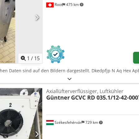
Root
475 km
1
/
15
chen Daten sind auf den Bildern dargestellt. Dkedpfjp N Aq Hex Ap
Axiallüfterverflüssiger, Luftkühler
Güntner
GCVC RD 035.1/12-42-000
Székesfehérvár
729 km