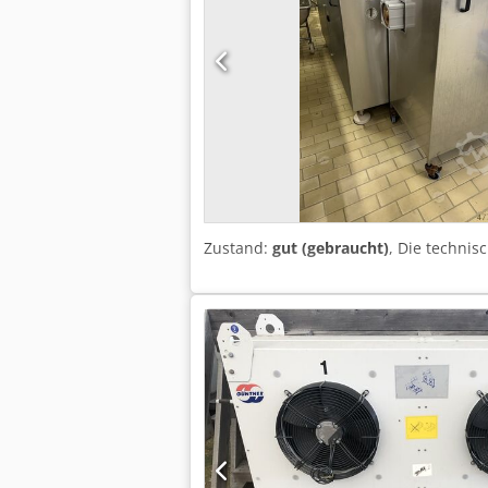
Zustand:
gut (gebraucht)
, Die technis