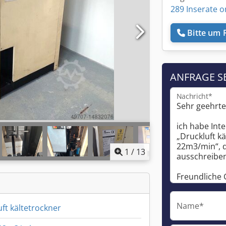
289 Inserate o
Bitte um 
ANFRAGE S
Nachricht*
1
/
13
Name*
ft kältetrockner