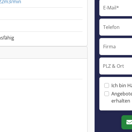
 22m3/min
E-Mail*
Telefon
nsfähig
Firma
PLZ & Ort
Ich bin H
Angebote
erhalten