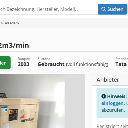
Suchen
D: A14832076
22m3/min
Baujahr
Zustand
Standor
den
2003
Gebraucht
Tat
(voll funktionsfähig)
Anbieter
Hinweis:
einloggen,
u
abzurufen.
Registriert sei