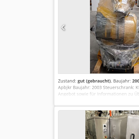
Zustand:
gut (gebraucht)
, Baujahr:
20
Apbjkr Baujahr: 2003 Steuerschrank: KR
Angebot sowie für Informationen zu Ü
führen Marken wie KUKA, ABB, FANU