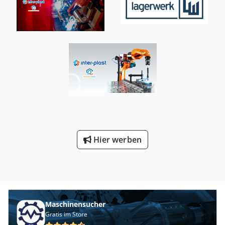
3.0m³/h - 12.0m³/h; 380V, 0.8kW-4.1kW; Gewicht: 130kg –
Säulen:
900 mm
, seitlicher Ständerdurchgang:
900 mm
,
270kg. Abweichung der angegebenen Spezifikationen
Ständerweite:
1.520 mm
, Gesamtgewicht:
3.700 kg
, Jahr
möglich. Stützstab optional erhältlich. Das
der letzten Überholung:
2025
, ACHTUNG: Maschine hatte
Abfuhrfließband hat einen Edelstahlrahmen. -
eine Transportschaden und wird vor Lieferung 2025/2026
Spezifikationen: Fördergeschwindigkeit: 30m/min; 220V,
komplett mechanisch und elektrisch überholt. Presskraft:
0,55kW; Maße LxWxH: ca. 1850x550x1230mm; Gewicht:
2000kN Verstellhub: 20 - 160mm Stößelverstellung: 125mm
80kg. Maße des kompletten Systems: ca.
Hubzahl: 30 - 180/min WZ-Einbauhöhe. 410mm
L2980xW3650xH2600mm, abhängig von der
Tischabmessungen: 1500 x 1200mm (Presse wird mit einer
Endkonfiguration. Grundsätzlich muss das System an die
neuen Tischplatte ausgeliefert, T-Nutendesign frei
kunden-/ produktspezifischen Anforderungen angepasst
wählbar) Stößelabm.: 1500 x 1000mm Steuerung SIEMENS
werden. Daher kann es bei den angegebenen
S7 1500 Serie, Baujahr 2020 Codpfx Aew H Arvsaneha
Spezifikationen von den Modulen und Maschinen zu
Abweichungen kommen. Die wesentlichen Bauteile:
Hier werben
Farbiges Touchscreen Display SIEMENS, PLC Steuergerät
SIEMENS, Servomotor SIEMENS, Zylinder AIRTAC,
Magnetventil AIRTAC, Relais OMRON, Servomotor für
Folientransport SIEMENS. Die Maschine/Anlage ist auch in
weiteren Ausführungen für verschiedene
Verpackungsgrößen und Verpackungsgeschwindigkeiten
erhältlich. Bitte beachten Sie, daß unsere Neupreise
Maschinensucher
häufig unter den üblichen Gebrauchtpreisen liegen.
Gratis im Store
Fragen Sie gern einfach an und nennen Sie uns Ihre