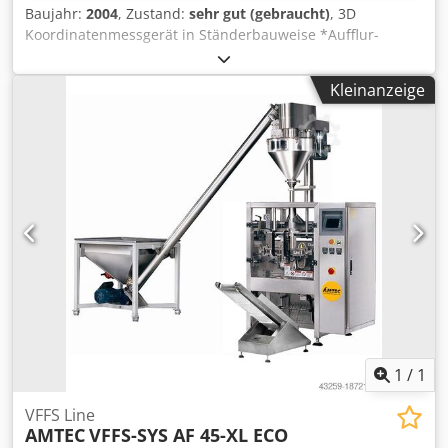
Baujahr:
2004
, Zustand:
sehr gut (gebraucht)
, 3D
Koordinatenmessgerät in Ständerbauweise *Aufflur-
Installation auf Stahlfüsse *Höhe Boden zu Messplatte:
600 mm Messbereich *X 3.200 , Y 1.600 , Z 1.800 [mm]
Kleinanzeige
Messunsicherheit *30 + L/40, max. 60 [µm] bei L=3.000 mm
Dynamik *3D-Verfahrgeschwindigkeit 220 mm/sec *3D-
Beschleunigung 1000 mm/sec² Tastsystem *Renishaw PHS
/ alternativ PH10M *Renishaw TP20+2 Module Steuerung
*Pantec Eagle Pro Funkbedieneinheit *Handbedienung
HT400 Software POLYWORKS Inspector Chsdpfx
Ajhlqkneanea Optionale Technologien Tasterwechselbank
MCR20 Tasterwechselbank ACR3 Optischer Scanner
KREON oder NIKON Dienstleistungen des Anbieters
Transport, Inbetriebnahme , Kalibrierung , Endabnahme
Gewährleistung 12 Monate , ab Datum der Abnahme
1
/
1
VFFS Line
AMTEC
VFFS-SYS AF 45-XL ECO