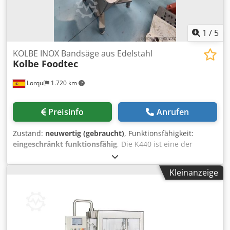
1
/
5
KOLBE INOX Bandsäge aus Edelstahl
Kolbe Foodtec
Lorquí
1.720 km
Preisinfo
Anrufen
Zustand:
neuwertig (gebraucht)
, Funktionsfähigkeit:
eingeschränkt funktionsfähig
, Die K440 ist eine der
Hochleistungsbandsägen. Dank der optimalen
Bandgeschwindigkeit ist die Vertikalsäge ideal zum
Kleinanzeige
Schneiden großer Mengen frischer und gefrorener Stücke.
Zum Sägen von gefrorenen Fisch- und Fleischblöcken
geeignet. Die stationäre K440-Säge mit Rollenschiebetisch
ist für den universellen Einsatz in Zerlegereien,
Supermärkten sowie in der Fleisch- und Fischindustrie