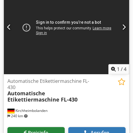
1
/
4
Automatische Etikettiermaschine FL-
430
Automatische
Etikettiermaschine FL-430
Kirchheimbolanden
240 km
Preisinfo
Anrufen