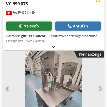
VC 999
07S
Root
475 km
Preisinfo
Anrufen
Zustand:
gut (gebraucht)
, Vakuumverpackungsmaschine.
Chsdpfswt Tmkex Aansa
Kleinanzeige