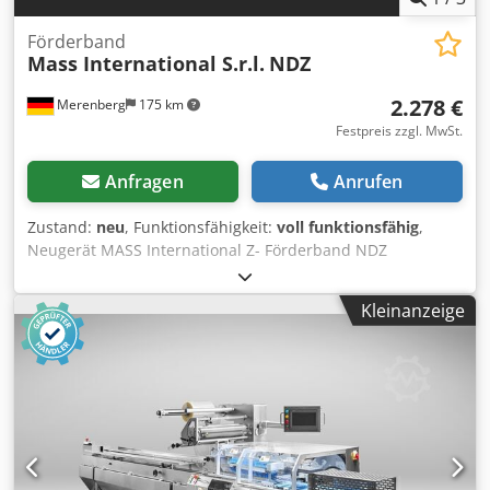
Förderband
Mass International S.r.l.
NDZ
2.278 €
Merenberg
175 km
Festpreis zzgl. MwSt.
Anfragen
Anrufen
Zustand:
neu
, Funktionsfähigkeit:
voll funktionsfähig
,
Neugerät MASS International Z- Förderband NDZ
Winkelförderband / Fließband kurzfristig lieferbar Beispiel
wie abgebildet: höhenverstellbares Winkelförderband
Kleinanzeige
einstellbaren Winkeln NDZ 1 Aufgabeteil 600 mm Steigteil
1300 mm Abgabeteil 500 mm Nutzbreite 250 mm
Aussenbreite 305 mm (ohne Motor) höhenverstellbar
Abgabehöhe 700 - 1000 mm verstellbare Winkel für
Aufgabeteil und Abgabeteil einstellbare Neigung PU Gurt
Farbe schwarz L Stollen Stollenabstand 500 mm Chjdpfsiz
S Htex Aansa Stollenhöhe 30 mm Bandgeschwindigkeit 3
m/ min Standardsteuerung mit Notaus / Stopptaster