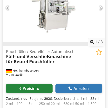
geeignet. Nützliche Maße: Raddurchmesser: 430 mm
Bandsägeblatt: 3370×16 mm Maximale Schnitthöhe: 415
mm Csdpsx S I Rbjfx Aaneha Maximaler Seitendurchlass:
410 mm
1
/
8
Pouchfüller/ Beutelfüller Automatisch
Füll- und Verschließmaschine
für Beutel
Pouchfüller
Kirchheimbolanden
240 km
Preisinfo
Anrufen
Zustand:
neu
, Baujahr:
2026
, Dosierbereiche; 1 ml - 38 ml
2 ml – 100 ml 5 ml – 250 ml 20 ml – 680 ml 50 ml – 1.500 ml