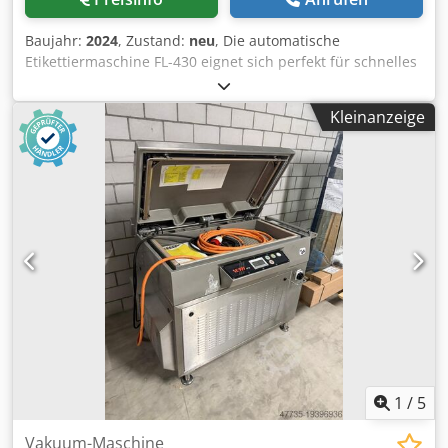
Baujahr:
2024
, Zustand:
neu
, Die automatische
Etikettiermaschine FL-430 eignet sich perfekt für schnelles
und automatisches Etikettieren von flachen Produkten.
Über den Friktionsanleger lassen sich Produkte mit
Kleinanzeige
unterschiedlicher Stärke, Abmessung sowie Material
einfach und zuverlässig vereinzeln. - LCD- Display -
Standart Geschwindigkeit von bis 30 m/min. sowie einer
max. Etikettenbreite von 140 mm in Kombination mit dem
Friktionsanleger 400 verbaut Chsdjickh Repfx Aanea -
Erweiterte Version Etiketten mit einer max.
Geschwindigkeit von bis 50 m/min. und einer max. Breite
von bis zu 260mm spenden - Transparentes etikettieren
möglich
1
/
5
Vakuum-Maschine