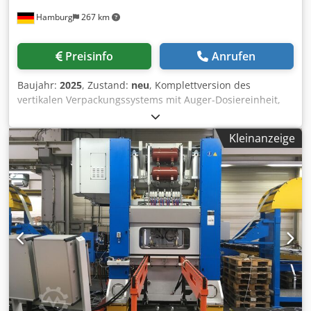
Hamburg
267 km
Preisinfo
Anrufen
Baujahr:
2025
, Zustand:
neu
, Komplettversion des
vertikalen Verpackungssystems mit Auger-Dosiereinheit,
Schraubenförderer und Abfuhrfließband. Geeignet zum
Verpacken von puderartigen Produkten mit hohem oder
Kleinanzeige
niedrigem Fließvermögen. Die vertikale
Verpackungsmaschine (VFFS) ist mit folgenden
Komponenten ausgestattet: PLC (Touchscreen-
Bedienmonitor, in verschiedenen Sprachen erhältlich
beispielsweise Englisch, Deutsch, etc.), Datum Drucker,
automatisches Programm-Setup, Markierungssensor,
Schnell-Wechsel-Form-Einheit, pneumatische
Schweißeinheit, Servomotor für Folientransport,
Doppeltransport möglich, Luftabscheide/-Abzug-
Vorrichtung (entfernt vor dem Verschließen Luft aus dem
Beutel - es wird kein Vakuum erzeugt), Haltervorrichtung
für schwere fertige Beutel, Euroloch-Stanzvorrichtung,