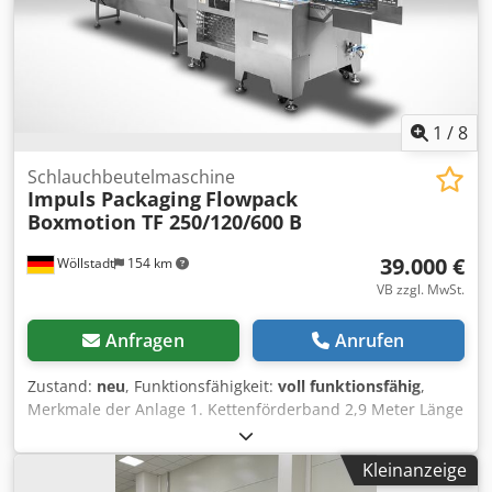
fahrbar auf lenkbaren Stopprollen dreitteilige
Trichterbleche für Aufgabeteil Der genannte
Angebotspreis bezeiht sich auf das NDZ1.
1
/
8
Schlauchbeutelmaschine
Impuls Packaging
Flowpack
Boxmotion TF 250/120/600 B
39.000 €
Wöllstadt
154 km
VB zzgl. MwSt.
Anfragen
Anrufen
Zustand:
neu
, Funktionsfähigkeit:
voll funktionsfähig
,
Merkmale der Anlage 1. Kettenförderband 2,9 Meter Länge
(andere Längen auf Wunsch möglich) 2. Zwei
Sonderanfertigungen mit fester Formschulter
Kleinanzeige
entsprechend der Produktabmessungen 3. Einzelfilmlader