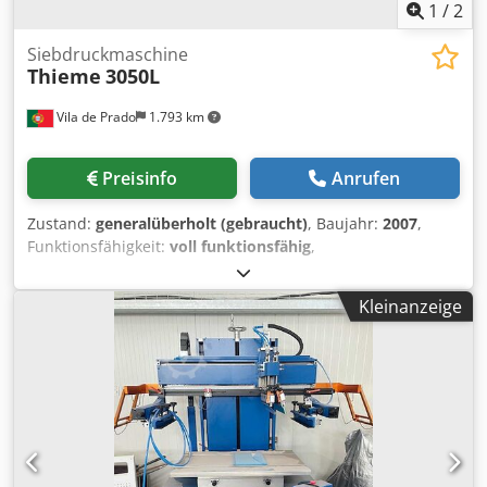
1
/
2
Siebdruckmaschine
Thieme
3050L
Vila de Prado
1.793 km
Preisinfo
Anrufen
Zustand:
generalüberholt (gebraucht)
, Baujahr:
2007
,
Funktionsfähigkeit:
voll funktionsfähig
,
Eingangsspannung:
400 V
, Art des Eingangsstroms:
Drehstrom
, Jahr der letzten Überholung:
2025
, Thieme
Kleinanzeige
Siebdruckmaschine Modell 3050L, komplett
generalüberholt. Format: 140x180 Dcodpjxk T D Isfx Ahksk
Baujahr: 2007 Zustand: Endphase der Restaurierung
Sartech ist ein Unternehmen, das sich auf Lösungen für
Siebdruck, Automatisierung und Robotik sowie auf die
Herstellung von UV-Tunneln (elektronisch) oder
Heißlufttunneln spezialisiert hat.