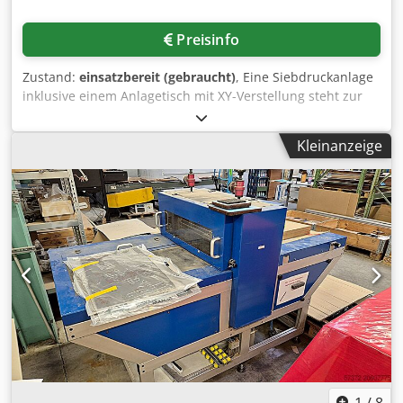
Preisinfo
Zustand:
einsatzbereit (gebraucht)
, Eine Siebdruckanlage
inklusive einem Anlagetisch mit XY-Verstellung steht zur
Verfügung. Druckbereich: 800mm/500mm, max.
Druckobjekthöhe: 160mm, max. Rahmendimensionen
Kleinanzeige
X/Y/Z: 1290mm/760mm/40mm, max. Druckgeschwindigkeit:
500 Druck/h, Maschinendimensionen X/Y/Z: ca.
1700mm/1100mm/2000mm, Gewicht: ca. 450kg.
Dokumentation vorhanden. Eine Besichtigung vor Ort ist
möglich. Dedpfewut Haex Ahkjck
1
/
8