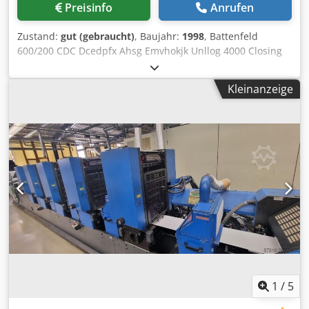
Preisinfo
Anrufen
Zustand:
gut (gebraucht)
, Baujahr:
1998
, Battenfeld
600/200 CDC Dcedpfx Ahsg Emvhokjk Unllog 4000 Closing
60 TO Bj 1997 Scrow 30 mm Spritzgeweicht ca 90 g
Kleinanzeige
1
/
5