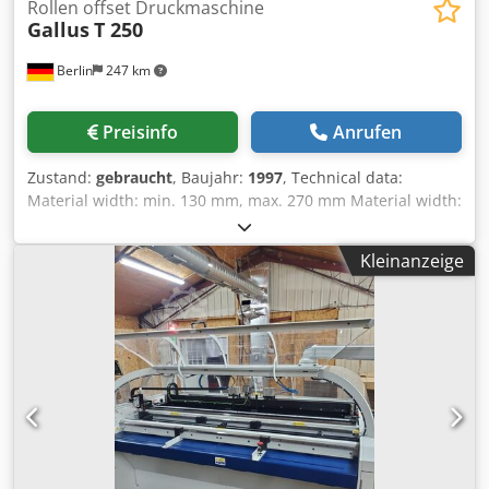
Rollen offset Druckmaschine
Gallus
T 250
Berlin
247 km
Preisinfo
Anrufen
Zustand:
gebraucht
, Baujahr:
1997
, Technical data:
Material width: min. 130 mm, max. 270 mm Material width:
max. 244 mm Print repeat length: min. 101.6 mm, max. 254
mm Machine components: • Corona treatment • 5 × offset
Kleinanzeige
printing units • 1 × flexo printing unit • Flat hot foil
stamping unit Dcjdpfxjxpilrj Ahksk • Flat die-cutting unit