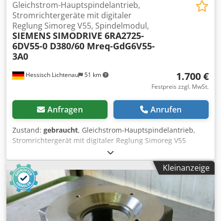
Gleichstrom-Hauptspindelantrieb,
Stromrichtergeräte mit digitaler
Reglung Simoreg V55, Spindelmodul,
SIEMENS
SIMODRIVE 6RA2725-
6DV55-0 D380/60 Mreq-GdG6V55-
3A0
1.700 €
Hessisch Lichtenau
51 km
Festpreis zzgl. MwSt.
Anfragen
Anrufen
Zustand:
gebraucht
, Gleichstrom-Hauptspindelantrieb,
Stromrichtergerät mit digitaler Reglung Simoreg V55
Spindelmodul, Antriebsregler, Gleichrichter,
Gleichstromregler Hersteller SIEMENS Typ SIMODRIVE
Kleinanzeige
6RA2725-6DV55-0 D380/60 Mreq-GdG6V55-3A0 Ausführung
V55 Grundgerät Eingangsspannung 3 AC 380 V
Eingangsfrequenz 50 / 60 Hz Eingangsstrom 49 A Dcjdpfx
Agjh D Syrsyok Ausgangsspannung 380 VDC
Ausgangsstrom 60 A Nennleistung 22 kW Abmessung (B x