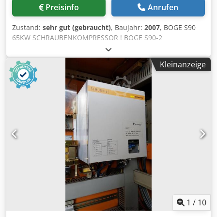
Preisinfo
Anrufen
Zustand:
sehr gut (gebraucht)
, Baujahr:
2007
, BOGE S90
65KW SCHRAUBENKOMPRESSOR ! BOGE S90-2
Schraubenkompressor Technische Daten: Leistung: 10,80
m3/min (10800 L/min); 65 KW Motor; Maximaler Druck: 8
Kleinanzeige
bar; Laufleistung 2690 h; Jahr 2007 Dcsdpopr Uldofx Agysk
Nettopreis: 21900 zł Bruttopreis: 26937 zł Kompressor voll
funktionsfähig; wir bieten Service.
1
/
10