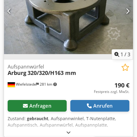
H x T) 270 x 260 x 290 mm Gewicht ca. 25 kg Der
Antriebsregeler ist noch Betriebsbereit in einer
Gildemeister GDM42. Den passenden Antriebsmotor
finden Sie unter der Lagernummer 60347 Weitere Bauteile
von der Gildemeister finden sie unter Lagernummer:
60346, 60347, 60348
1
/
3
Aufspannwürfel
Arburg
320/320/H163 mm
190 €
Wiefelstede
281 km
Festpreis zzgl. MwSt.
Anfragen
Anrufen
Zustand:
gebraucht
, Aufspannwinkel, T-Nutenplatte,
Aufspanntisch, Aufspannwürfel, Aufspannplatte,
Spannturm, Spannkasten -Tisch kommt von einer