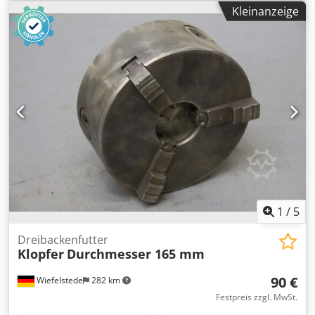
Spritzgießmaschine -Fabrikat: Arburg Dcodpechdwtofx
Kleinanzeige
Agysk -Typ: Allrounder 320-210-750 KN -Abmessungen
Tisch: Ø 320 mm -Bohrung Mitte: Ø mm -Abmessungen:
320/320/H163 mm -Gewicht: 20 kg
1
/
5
Dreibackenfutter
Klopfer
Durchmesser 165 mm
90 €
Wiefelstede
282 km
Festpreis zzgl. MwSt.