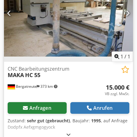
1
/
1
CNC Bearbeitungszentrum
MAKA
HC 55
15.000 €
Bergatreute
373 km
VB zzgl. MwSt.
Anfragen
Anrufen
Zustand:
sehr gut (gebraucht)
, Baujahr:
1995
, auf Anfrage
Dodpfx Aefxgmgogyock