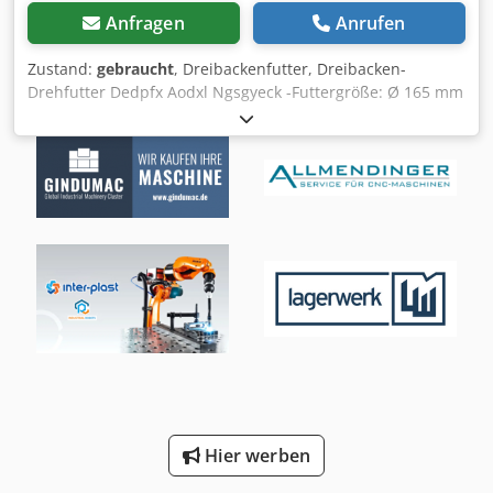
Anfragen
Anrufen
Zustand:
gebraucht
, Dreibackenfutter, Dreibacken-
Drehfutter Dedpfx Aodxl Ngsgyeck -Futtergröße: Ø 165 mm
-Durchlass: Ø 47 mm -Gewicht: 7 kg
Hier werben