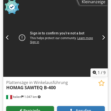
Kleinanzeige
Ladesystem für die Dünnen: ja
1
/
9
Plattensäge in Winkelausführung
HOMAG
SAWTEQ B-400
Italien
1.047 km
Preisinfo
Anrufen