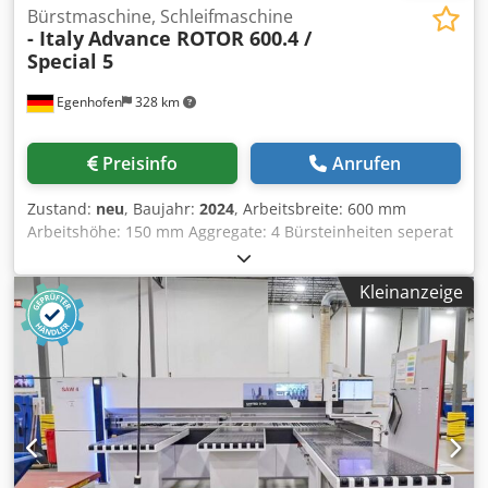
Bürstmaschine, Schleifmaschine
- Italy
Advance ROTOR 600.4 /
Special 5
Egenhofen
328 km
Preisinfo
Anrufen
Zustand:
neu
, Baujahr:
2024
, Arbeitsbreite: 600 mm
Arbeitshöhe: 150 mm Aggregate: 4 Bürsteinheiten seperat
einstellbar 1. Aggregat, Rotorgruppe: Gruppe von 5
Rotorbürsten oszillierend, Ø 115 je ein Motor 3 kW 2.
Kleinanzeige
Aggregat, Rotorgruppe: Gruppe von 5 Rotorbürsten
oszillierend, Ø 115 je ein Motor 3 kW 3. Aggregat, Bürste:
Scotch Brite Hard / Durchmesser 220mm, Varioantrieb 4.
Aggregat, Bürste: Scotch Brite Hard / Durchmesser 220mm,
Varioantrieb Dedpfx Anjug Ty Hjpjwa Höhenverstellung:
elektrisch Höhenanzeige: digital Steuerung: Touchscreen
Vorschubgeschwindigkeit: 4 - 12 m/min Motorleistung
Vorschub: 0,37 kW Maschinenlänge: Maschinenbreite:
Gewicht: