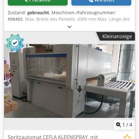
Zustand:
gebraucht
, Maschinen-/Fahrzeugnummer:
008402
, Max. Breite des Paneels: 4300 mm Max. Länge des
Paneels: 2200 mm Max. Vorstand Hauptsägeblatt: 110 mm
Dodpfjygtbmox Anpowa Anzahl der Spannzangen, Längs: 9
Kleinanzeige
Anzahl der Spannzangen, Quer: 4
1
/
4
Spritzautomat CEFLA KLEENSPRAY, mit