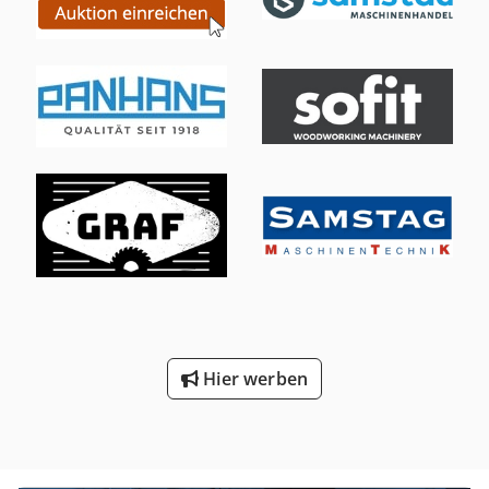
mit 4 Bohrspindeln Sägeaggregat kann von X auf Y
geschwenkt werden. Lichtschranken im vorderen Bereich
Rechner neu in 2015 Betriebssystem Windows 98 Weeke -
Software Woodwop 4.0 Technische Daten: Verfahrmaße X:
3455 mm Verfahrmaße Y: 1480 mm Verfahrmaße Z: 260
mm Aussenmaße: Länge:ca 6115 mm Tiefe: ca. 3660 mm
Standort: Röllbach Verfügbarkeit: kurzfristig
Hier werben