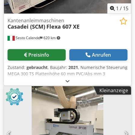
1
/
15
Kantenanleimmaschinen
Casadei (SCM)
Flexa 607 XE
Sesto Calende
620 km
Preisinfo
Anrufen
Zustand:
gebraucht
, Baujahr:
2021
, Numerische Steuerung
MEGA 300 TS Plattenhöhe 60 mm PVC/Abs mm 3
Vorschubgeschwindigkeit bis zu 22 m/min Elektronisch
verstellbare Arbeitshöhe von C.N. Motorisiertes
Kleinanzeige
Gummiband mit höherem Druck Einführungssystem für
kleine Panels Paneelauflageführung mit elektronischer
Einstellung von C.N. Seitenrollenbahn mit Leerlaufrädern
zur Plattenunterstützung Antihaftgruppe
Gleichrichtereinheit mit zwei elektronisch verstellbaren
Motoren von C.N. Rollenhalterplatte für empfindliche
Kanten Kantenmagazin mit 2 Positionen Klebeeinheit für