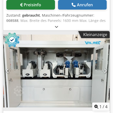
Preisinfo
Anrufen
Zustand:
gebraucht
, Maschinen-/Fahrzeugnummer:
008588
, Max. Breite des Paneels: 1600 mm Max. Länge des
Paneels: 3700 mm Max. Vorstand Hauptsägeblatt: 125 mm
Dwjdpfey In Avox Anpea Anzahl der Spannzangen: 9
Kleinanzeige
Ladesystem für die Dünnen: ja
1
/
4