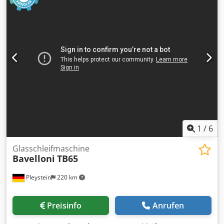
Plattenaufteilsage Max. Schnittbreite (mm) 4300 Max.
sageblattunberstand (mm) 125 Vorritzsäge (max. Säge
Durchmesser / Leistung) mm 180 (Kw 2,2) Hauptsäge (sage
durchmesser max / leistung) mm 450 (420) Kw 18
Regelbare sagewagenvorschub (m/min) 1 - 130 2°
Einschiebersaege mit Nr. 8 Spannzangen 2°
Plattenaufteilsage Max. Schnittbreite (mm) 2200 Max.
sageblattunberstand (mm) 125 Vorritzsäge (max. Säge
Durchmesser / Leistung) mm 180 (Kw 2,2) Hauptsäge (sage
durchmesser max / leistung) mm 450 (420) Kw 18
Regelbare sagewagenvorschub (m/min) 1 - 130 N° 2
Vordere lufkissentischen (2 x mm 800 x 2810)
Gesamtanschlusswert A 102 Djdpfxex Aqdcs Anpowa
1
/
6
OPTION: Nr. 1 Schrottschleifer
Glasschleifmaschine
Bavelloni
TB65
Pleystein
220 km
Preisinfo
Anrufen