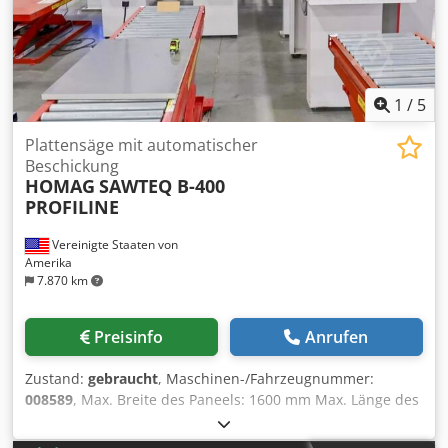
1
/
5
Plattensäge mit automatischer
Beschickung
HOMAG
SAWTEQ B-400
PROFILINE
Vereinigte Staaten von
Amerika
7.870 km
Preisinfo
Anrufen
Zustand:
gebraucht
, Maschinen-/Fahrzeugnummer:
008589
, Max. Breite des Paneels: 1600 mm Max. Länge des
Paneels: 3700 mm Max. Vorstand Hauptsägeblatt: 125 mm
Djdpfxey In Apj Anpowa Anzahl der Spannzangen: 9