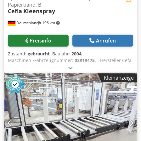
Papierband, B
Cefla
Kleenspray
Deutschland
196 km
Preisinfo
Anrufen
Zustand:
gebraucht
, Baujahr:
2004
,
Maschinen-/Fahrzeugnummer:
02919475
, - Hersteller Cefa
- Typ. KLEENSPRAY - Baujahr 2004 Djdov N D Ewopfx
Anpowa - Arbeitsbreite 1.200 mm - Arbeitshöhe 900 mm +
Kleinanzeige
- 20 mm - Bedienseite links - Pistolenantrieb Single
Ausführung - Trockenabsaugung - Durchmesser
Absaugstutzen 490 x 350 mm - Abluftleistung 6.500 m³/h -
Papierband Transportsystem - Vorschubgeschwindigkeit
stufenlos regelbar 1,5 - 7 m/min - PLC Steuerung mit touch
screen - Anzahl der installierten Spritzapparate 0 Stk. -
Höhenverstellbare Spritzapparate - Anzahl der
Lackpumpen 0 Stk. - Geeignet für Lösemittellacke -
Geeigent für Wasserlacke - Länge 4.450 mm - Breite 3.360
mm + 1000 mm - Höhe 2.600 mm - Gesamtanschluß ~ 7,1