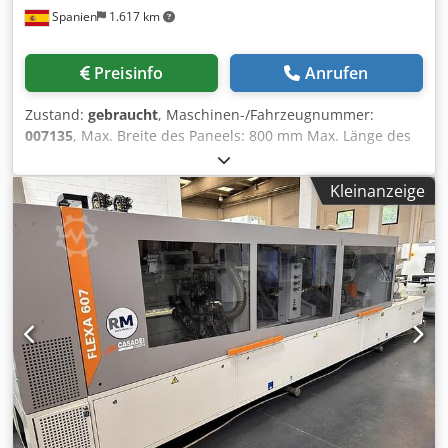
Spanien
1.617 km
Preisinfo
Anrufen
Zustand:
gebraucht
, Maschinen-/Fahrzeugnummer:
007135
, Max. Breite des Paneels: 800 mm Max. Länge des
Paneels: 2500 mm Teilerückführung für
Kantenleimmaschine: links Dwodpfx Anot Hmppspea
Kleinanzeige