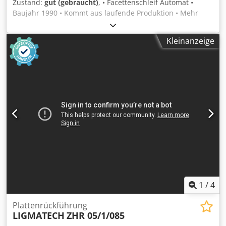
Zustand:
gut (gebraucht)
, • Facettenschleif Automat •
Baujahr 1990 • Kommt aus laufende Produktion • Mehr
Infos auf anfrage Dsdpfjvxthtox Anpowa
Kleinanzeige
1
/
4
Plattenrückführung
LIGMATECH
ZHR 05/1/085