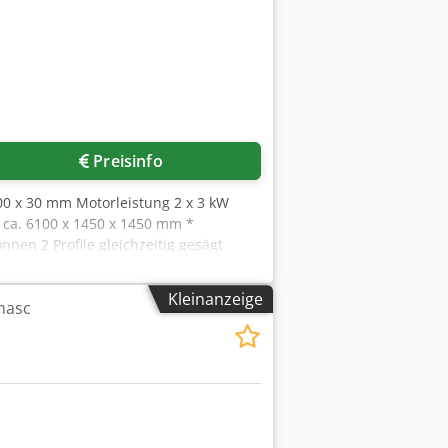
Preisinfo
0 x 30 mm Motorleistung 2 x 3 kW
ca. 6100 x 1450 x 1450 mm *
nnen 2 Profile gleichzeitig gesägt
Schwenkeinrichtung * Gefahrloses
dropneumatischer Sägevorschub *
Kleinanzeige
masc
ohne Verrohrung) ALKO Mobil-Jet 100