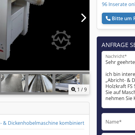
96 Inserate on
Bitte um 
ANFRAGE S
Nachricht*
1
/
9
Name*
t- & Dickenhobelmaschine kombiniert