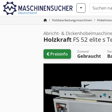
Deutschland
Holzbearbeitungsmaschinen
Hobelmas
Abricht- & Dickenhobelmaschine
Holzkraft
FS 52 elite s T
Zustand
Sta
Preisinfo
Gebraucht
B