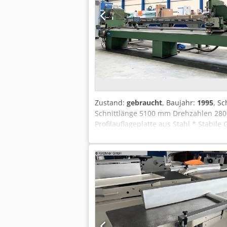
Zustand:
gebraucht
, Baujahr:
1995
, S
Schnittlänge 5100 mm Drehzahlen 2800
Profilauflageplatte aus Stahl * Stabil
werden * Leichte Verstellung des bew
Spannen durch Zweidrucksystem Codpf
Korrekturskala für Außenmaße * Linkes
Baujahr 2002