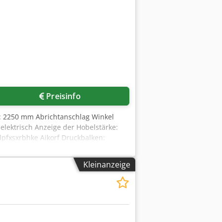
Preisinfo
e: 2250 mm Abrichtanschlag Winkel
elektrisch Anzeige der Hobelstärke:
dpfxsxrbhke Aikorf Druckbalken:
inenlänge: 2200 mm Maschinenbreite:
Kleinanzeige