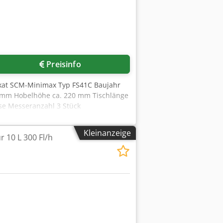
Preisinfo
rikat SCM-Minimax Typ FS41C Baujahr
0 mm Hobelhöhe ca. 220 mm Tischlänge
se Messeranzahl 3 Stück
 ca. 5500 € Absauganschluss D 2 x
den, unverpackt Übergabe im Istzustand
Kleinanzeige
 10 L 300 Fl/h