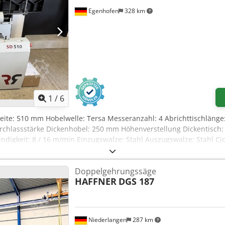
Egenhofen
328 km
1
/
6
reite: 510 mm Hobelwelle: Tersa Messeranzahl: 4 Abrichttischläng
urchlassstärke Dickenhobel: 250 mm Höhenverstellung Dickentisch: 
igkeit: 8 / 16 m/min Einzugswalze: Stahl Auszugswalze: Stahl Cj
 kW Motorbremse: ja, automatisch Absauganschluss: 150mm Masch
Doppelgehrungssäge
HAFFNER
DGS 187
Niederlangen
287 km