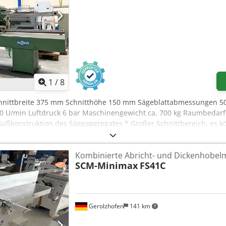
1
/
8
chnittbreite 375 mm Schnitthöhe 150 mm Sägeblattabmessungen 50
 U/min Luftdruck 6 bar Maschinengewicht ca, 700 kg Raumbedarf 
e Gußkonstruktion des Sägeaggregates * Großer Schnittbereich, es kö
eglichen Aggregats durch Rollenführung * Doppelte Lagerung der 
x Aietv Rgrekerf * Doppelte Führung für den Sägevorschub * Hy
Kombinierte Abricht- und Dickenhobel
 Sägeaggregat fest * Schwenkbereich 45°-90° * Inkl. Absaugung (
SCM-Minimax
FS41C
Gerolzhofen
141 km