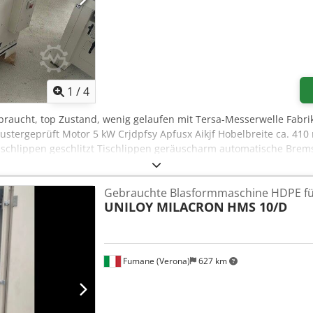
1
/
4
ebraucht, top Zustand, wenig gelaufen mit Tersa-Messerwelle Fab
tergeprüft Motor 5 kW Crjdpfsy Apfusx Aikjf Hobelbreite ca. 41
schlippen geschlitzt Tischlippen geräuscharm automatische Brem
italanzeige f. Hobelhöhe analog Absaughaube integriert Neupreis
000 mm Gewicht ca. 320 kg Lagerort 97447 Gerolzhofen, frei verla
Gebrauchte Blasformmaschine HDPE für
ährleistung
UNILOY MILACRON
HMS 10/D
Fumane (Verona)
627 km