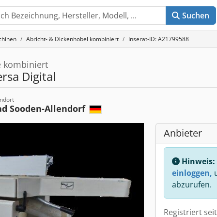
Suchen
chinen
Abricht- & Dickenhobel kombiniert
Inserat-ID: A21799588
 kombiniert
ersa Digital
ndort
ad Sooden-Allendorf
Anbieter
Hinweis:
einloggen,
u
abzurufen.
Registriert sei