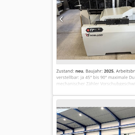
Zustand:
neu
, Baujahr:
2025
, Arbeitsb
verstellbar: ja 45° bis 90° maximale D
mechanischer Zähler Vorschubgeschwind
Gliederdruckbalken Motorleistung: 7
1050 mm Gewicht: 900kg