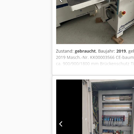
Zustand:
gebraucht
, Baujahr:
2019
, g
2019 Masch.-Nr. KK00003566 CE-baumus
ca. 900/900/1800 mm Brückenschutz Ti
Messersystem - Tersa Wendemesser Dig
120 mm Platzbedarf ca. 2000 x 800 x 1
wie besichtigt, ohne Garantie und Gew