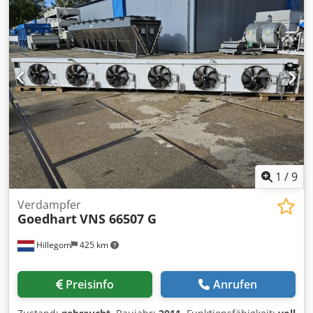
St. Spannfutter HAINBUCH Spanntop 40 St. div
Werkzeughalter nicht angetrieben 6 St. div.
Werkzeughalter angetrieben Ersatzteilpaket Maschine
kann unter Strom besichtigt werden.
1
/
9
Verdampfer
Goedhart
VNS 66507 G
Hillegom
425 km
Preisinfo
Anrufen