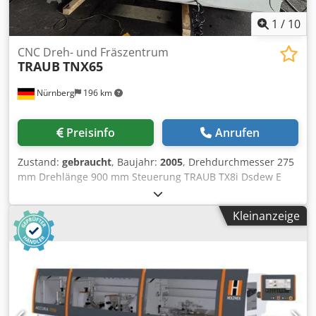
1
/
10
CNC Dreh- und Fräszentrum
TRAUB
TNX65
Nürnberg
196 km
Preisinfo
Anrufen
Zustand:
gebraucht
, Baujahr:
2005
, Drehdurchmesser 275
mm Drehlänge 900 mm Steuerung TRAUB TX8i Dsdew E
Nnbjpfx Agpskr Spindeldurchlass 65 mm Antriebsleistung
100% ED 25,20 kW Antriebsleistung 40 % ED 30,20 KW
Kleinanzeige
Drehmoment bei 40% / 100% ED 180 / 135 Nm
Spindeldrehzahlen - stufenlos 1 - 5.000 U/min
Spindeldurchmesser im vord. Lager 110 mm C - Achse 1 -
500 U/min Werkzeugträger No. 1 x-Achse 290 mm y-Achse
165 mm z-Achse 600/950 mm B - Achse 360 ° Eilgang X/Y/Z
18 / 18 / 30 m/min Vorschubkraft X/Y/Z 10 / 10 / 7 kN
Werkzeuganzahl 2x2 + 2x2 Anzahl der angetriebenen