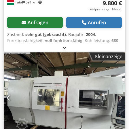
9.800 €
Tata
691 km
Festpreis zzgl. MwSt.
Anfragen
Anrufen
Zustand:
sehr gut (gebraucht)
, Baujahr:
2004
,
Funktionsfähigkeit:
voll funktionsfähig
, Kühlleistung:
680
kW (924,54 PS)
, Ausstattung:
Kühlaggregat
, Kondensator
Hersteller: Güntner GVH 090.1.D/5-M(D) Baujahr: 2004
Kleinanzeige
Dsdpfx Agovllxdepskr Nennleistung 680,4 /579,2 kW
Kältemittel: R404 Kältemittelinhalt: 218,9+25 Liter
Durchflussmenge: Temperaturbereich: -50°C- +100°C
Maximaler Druck: Betriebsdruck: 28bar/-1bar (Leistung
hängt von den Nutzungsparametern ab) Anzahl
Ventilatoren: 5, Durchmesser 900 mm, Luftdurchsatz:
162500/131000 m3/h Motorleistungsaufnahme:
17,60/11,50 kW Wärmetauscherbereich2 Betriebsgeräusch
52 dB Länge: mm Höhe: mm Breite: mm Gewicht: ca. kg
Der Kühler wurde technisch geprüft und ist voll
funktionsfähig