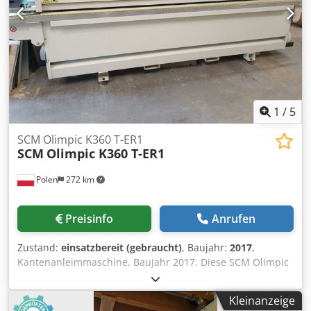
1
/
5
SCM Olimpic K360 T-ER1
SCM
Olimpic K360 T-ER1
Polen
272 km
Preisinfo
Anrufen
Zustand:
einsatzbereit (gebraucht)
, Baujahr:
2017
,
Kantenanleimmaschine, Baujahr 2017. Diese SCM Olimpic
K360 T-ER1 verfügt über eine Vorschubgeschwindigkeit
von 11 m/min und ist für Kantenstärken von 0,4 bis 6 mm
Kleinanzeige
ausgelegt. Sie umfasst eine Vorfräseinheit mit