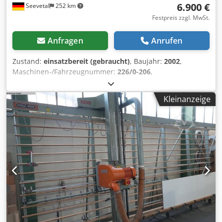
6.900 €
Seevetal
252 km
Festpreis zzgl. MwSt.
Anfragen
Anrufen
Zustand:
einsatzbereit (gebraucht)
, Baujahr:
2002
,
Maschinen-/Fahrzeugnummer:
226/0-206
,
max.Schnittänge 4.300 mm, max. Schnitthöhe (vertikal)
2.100 mm, max. Schnitthöhe (horizontal) 2.010 mm, max.
Kleinanzeige
Schnitttiefe 60 mm Motor 4 kW max. Kreissägeblatt D = 250
mm, Absaugstutzen D = 120 + 100 mm max. Aufstellmaß
5.080 x 2.780 x 1.600 mm, Anlageleisten wurden erneuert !
--- ohne den Transport und ohne den Aufbau der
Maschine --- ab Standort Seevetal wie besichtigt,
Zwischenverkauf vorbehalten Dedswgm Ihspfx Agpekr