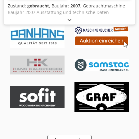
Zustand:
gebraucht
, Baujahr:
2007
, Gebrauchtmaschine
Baujahr 2007 Ausstattung und technische Daten
Schnittlänge: 5300 mm Dedpfjzk N S Ijx Agpokr
Schnitthöhe: 2200 mm (Besäumhöhe 2110 mm)
Schnitttiefe: max. 60 mm Absaugung: - Sägeaggregat 120
mm - Gestellende 100 mm Werkstückauflage: - Stabile
Kunststoffauflage für optimalen Stand auch für schmale
Werkstücke. - Späne werden abtransportiert durch
schräglaufende Schlitze. Hubrollenrransportsystem:
Manuell für leichten und materialschonenden Transport
Rastung: Manuell, vertikal und horizontal Vorschub:
Manuell, vertikal und horizontal Kreissägeblatt: HM, 250
mm, Hohl-Dachzahn, Z48 Sägemotor: 4kW bei 5450 U/min,
400 V, 50 Hz Klappschiene: inkl. Werkstückanlage für
Schmalteile (5 Felder) mit Streifenanschlag mit Supercut-
Vorritzeinrichtung Absaugeinrichtung gem. BG-Richtlinien
TRK (unter 2 mg Feinstaub / m³ Luft) Verfügbarkeit:
kurzfristig Lagerort: 63934 Röllbach