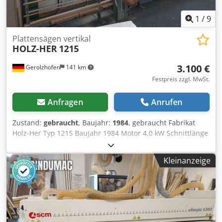
1
/
9
Plattensägen vertikal
HOLZ-HER
1215
3.100 €
Gerolzhofen
141 km
Festpreis zzgl. MwSt.
Anfragen
Anrufen
Zustand:
gebraucht
, Baujahr:
1984
, gebraucht Fabrikat
Holz-Her Typ 1215 Baujahr 1984 Motor 4,0 kW Schnittlänge
ca. 5300 mm Schnitthöhe ca. 2200 mm Dksdpfx Aovwgi
Isgper Mittelauflage Sägeblattdurchmesser ca. 300 mm,
Kleinanzeige
Schnitttiefe 80 mm freistehend Lattenrost abrückend
Lagerort 97447 Gerolzhofen, frei verladen, unverpackt
Übergabe im Istzustand wie besichtigt, ohne Garantie und
Gewährleistung