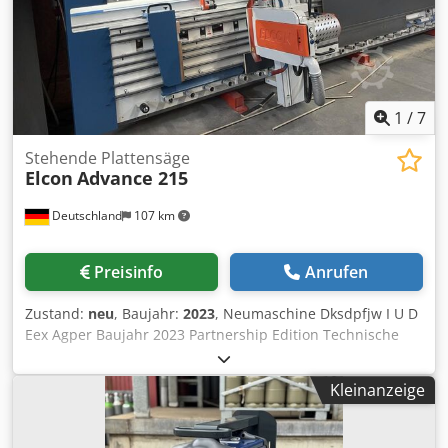
1
/
7
Stehende Plattensäge
Elcon
Advance 215
Deutschland
107 km
Preisinfo
Anrufen
Zustand:
neu
, Baujahr:
2023
, Neumaschine Dksdpfjw I U D
Eex Agper Baujahr 2023 Partnership Edition Technische
Beschreibung: Schnitthöhe: vertikal: 0-2.150mm,
horizontal: 80-2.000mm Schnittlänge: 5.300mm
Kleinanzeige
Schnitttiefe: 80mm (mit Klemmen: 55mm) Sägeblatt:
Durchmesser 303mm, Bohrung 30mm, Z=60 Hohl-
Dachzahn Umdrehung Sägeblatt: 5.000 U/min. Benötigter