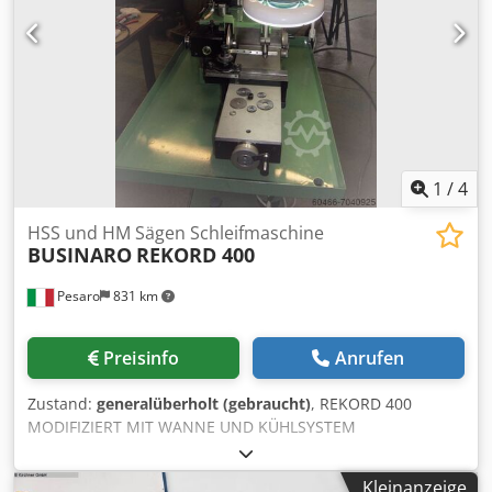
1
/
4
HSS und HM Sägen Schleifmaschine
BUSINARO
REKORD 400
Pesaro
831 km
Preisinfo
Anrufen
Zustand:
generalüberholt (gebraucht)
, REKORD 400
MODIFIZIERT MIT WANNE UND KÜHLSYSTEM
SCHÄRFMASCHINE FÜR KREISSÄGEN AUS HARTMETALL
UND HSS (GANZE ÖLVERARBEITUNG.) MERKMALE
Kleinanzeige