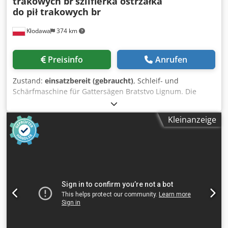
trakowych br
szlifierka ostrzałka
do pił trakowych br
Kłodawa
374 km
Preisinfo
Anrufen
Zustand:
einsatzbereit (gebraucht)
, Schleif- und
Schärfmaschine für Gattersägen Bratstvo Lignum. Die
Maschine ist komplett und technisch funktionsfähig. Sie
kann mit Rollen zum Halten des Bandsägeblatts
Kleinanzeige
nachgerüstet werden. Cjdpfjxx Uxiex Akisha