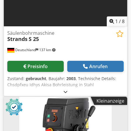
1
/
8
Säulenbohrmaschine
Strands
S 25
Deutschland
137 km
Preisinfo
Anrufen
Zustand:
gebraucht
, Baujahr:
2003
, Technische Details:
Chsdpfxeu Idhys Akisa Bohrleistung in Stahl
(Durchmesser): 25 mm Ausladung: 255 mm Bohrhub: 140
mm Spindelaufnahme MK: MK 3 Spindeldrehzahl:: 105 -
Kleinanzeige
2980 / 8step U/min Abstand Spindel/Tisch max.: min.: 350 /
max.: 950 mm Tischaufspannfläche:: 420 x 270 mm Tisch
drehbar: 360 ° Tisch schwenkbar ca.: 30° links / rechts
Bohrtischverstellung: 600 manuell mm
Säulendurchmesser: 100 mm Stromstärke: 400 V / 50 Hz A