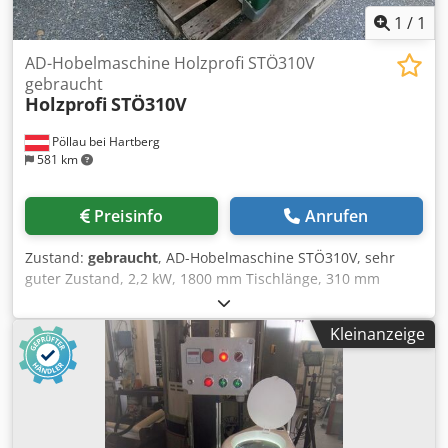
1
/
1
AD-Hobelmaschine Holzprofi STÖ310V
gebraucht
Holzprofi
STÖ310V
Pöllau bei Hartberg
581 km
Preisinfo
Anrufen
Zustand:
gebraucht
, AD-Hobelmaschine STÖ310V, sehr
guter Zustand, 2,2 kW, 1800 mm Tischlänge, 310 mm
Tischbreite, 4 Messer, 300 kg Csdpfx Aex H Uc Tokisha
Preisänderungen vorbehalten, Irrtümer, Druck- und
Kleinanzeige
Satzfehler vorbehalten