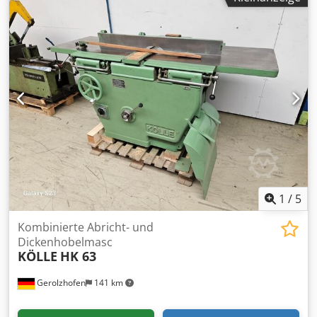
Schleifscheibe Durchmesser mm 150.
Schleifscheibenmotor PS 1 0,25 PS Bewegungsmotor des
Schleifkastens Kühlsystemanzeige (Voll Öl) Elektronisches
Nockenlesesystem (SLOW CONTROLLED BACK FINISHING)
Lupenlampe (FÜR KLEINE ZÄHNE) Schärfgeschwindigkeit
elektronisch über Potentiometer regelbar. Manuelle
Schnittgradeinstellung mittels Skalenstab. Nr. 1
Kopierscheibe Nr. 1 Diamantscheibendurchmesser 150 x 4
- 60 ° Grad. Chedpfx Akoh A N R Seioa Nr. 1 Bakelitscheibe
für HSS Minimaler Klingendurchmesser …………… ..mm. 30
(mit kleinem Klingenhalter auf Anfrage) Maximaler
Klingendurchmesser …………… mm. 400
1
/
5
Kombinierte Abricht- und
Dickenhobelmasc
KÖLLE
HK 63
Gerolzhofen
141 km