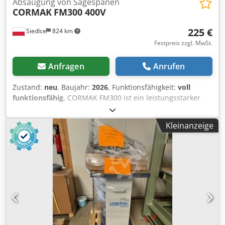
Absaugung von Sägespänen
CORMAK
FM300 400V
225 €
Siedlce
824 km
Festpreis zzgl. MwSt.
Anfragen
Anrufen
Zustand:
neu
, Baujahr:
2026
, Funktionsfähigkeit:
voll
funktionsfähig
, CORMAK FM300 ist ein leistungsstarker
Späneabsauger, der für den intensiven Einsatz in
Schreinereien, Möbelwerkstätten und
Kleinanzeige
Produktionsbetrieben konzipiert wurde. Dank eines 1,5 kW
Motors, eines dynamisch ausgewuchteten Laufrads und
einer robusten Stahlkonstruktion bietet das Gerät eine
zuverlässige Absaugung von Spänen, Sägemehl und Staub
mit einer Leistung von bis zu 2530 m³/h. Es ist eine Lösung,
die auf die Bedürfnisse von Profis zugeschnitten ist, die
Wert auf Leistung, Langlebigkeit und Betriebsstabilität
legen. Hauptvorteile der Maschine Hohe Absaugleistung –
2530 m³/h, ermöglicht den gleichzeitigen Betrieb mehrerer
Arbeitsplätze. 1,5 kW Motor (400 V, 3 Phasen) – konstante