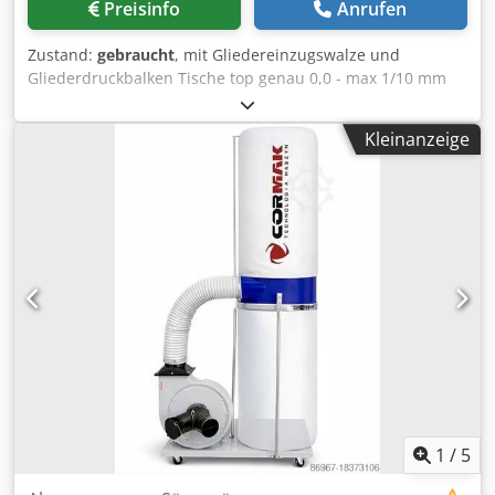
Preisinfo
Anrufen
Zustand:
gebraucht
, mit Gliedereinzugswalze und
Gliederdruckbalken Tische top genau 0,0 - max 1/10 mm
Brück-Einweg-Wendemessersystem komplett eingestellt
gebraucht guter Zustand gereinigt funktionsgeprüft
Kleinanzeige
teilweise überholt Fabrikat: Kölle Typ: HK63 Masch.-Nr.:
1409 Messeranzahl Stck.: 2 Vorschub m/min.: 2
Geschwindigkeiten Fügeleiste Tisch-Gleitwalzen
Gliederdruckbalken Gliedereinzugswalze Absaughaube
integriert Hobelbreite ca. mm: 630 Hobelhöhe ca. mm: 220
Tischlänge ca. mm: 2100 Absauganschluss mm: 160
Platzbedarf ca. L x B x H mm: 2200 x 1300 x 1400 Gewicht
ca. kg: 1200 Lagerort 97447 Gerolzhofen, frei verladen,
unverpackt Chjdjzd Hc Rspfx Akija Übergabe im Istzustand
wie besichtigt, ohne Garantie und Gewährleistung
1
/
5