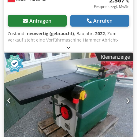
2.367 €
ANBIETEN! FRAGEN SIE NACH EINEM ANGEBOT! Codsby
Festpreis zzgl. MwSt.
Stpspfx Akioha
Anfragen
Anrufen
Zustand:
neuwertig (gebraucht)
, Baujahr:
2022
, Zum
Verkauf steht eine Vorführmaschine Hammer Abricht-
Dickenhobelmaschine A3-31 mit einer Abrichtlänge von
1400 mm. Cedpfxex U U Eks Akieha Die Maschine ist in
Kleinanzeige
neuwertigem Zustand. Technische Daten: - 3
Systemmesserhobelwelle - Hobelbreite 310 mm -
Abrichtlänge 1400 mm - Max. Durchlass 230 mm -
Motorleistung 3 kW - Absaugbar Ø 120 mm - Baujahr 2022
Die Maschine steht in A-5431 Kuchl und kann während
unserer Öffnungszeiten jederzeit begutachtet werden.
Verwandte Begriffe: Abrichtmaschine, Dickenmaschine,
Hobelmaschine, Abricht, Dicken Referenz: R-A0117