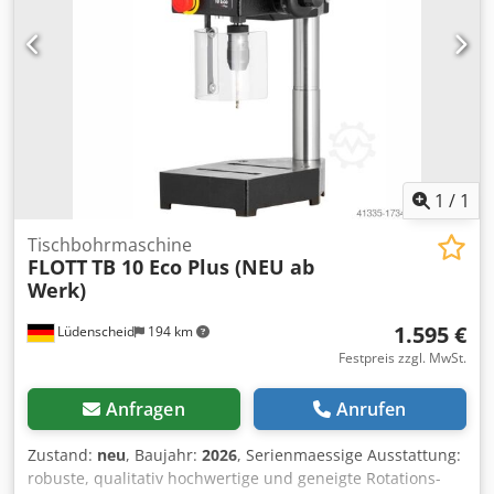
Gesamtleistungsbedarf: 0,9 kW Maschinengewicht ca.: 180
kg Abmessung Maschine ca. LxBxH: 0,6 x 0,5 x 1,8 m
Ausstattung: Röhm Schnellspannfutter 3 - 16mm
Umschaltung für Rechts/Linkslauf zum Gewindeschneiden
*
1
/
1
Tischbohrmaschine
FLOTT
TB 10 Eco Plus (NEU ab
Werk)
1.595 €
Lüdenscheid
194 km
Festpreis zzgl. MwSt.
Anfragen
Anrufen
Zustand:
neu
, Baujahr:
2026
, Serienmaessige Ausstattung:
robuste, qualitativ hochwertige und geneigte Rotations-