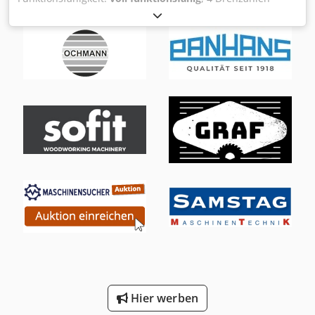
Sammelsack) Optionale Ausstattung Saugschlauch Ø100
3000/6000/4500/9000 U/min. Rechts-/Linkslauf
mm in beliebiger Länge Verzinkte Schellen Einweg-
Spindelarretierung per Fußbedienung Fräsanschlag mit
Kunststoffsäcke für schnellen Austausch Technische Daten
Feineinstellung Spindel-Durchm. 30 mm Absaugung
Absaugleistung 2530 m³/h Unterdruck 1800 Pa Schallpegel
oben+unten je 120 mm Spindelschlüssel Maulschlüssel 41
70 dB Motordrehzahl 2850 U/min Motorleistung 1,5 kW
mm Chjdpfx Akeittnzsiea Kabel + Stecker 16 Amp.
Spannungsversorgung 3 Phasen, 400 V Sackvolumen 150
Liter Anzahl der Säcke 2 (Vorfilter + Sammelsack)
Durchmesser des Saugstutzens 1 × Ø130 mm oder 2 ×
Ø100 mm Abmessungen (L × B × H) 940 × 510 × 1960 mm
Gewicht 56 kg Bedienungsanleitung (DTR) ja CE-
Konformitätserklärung ja
Hier werben