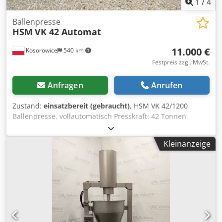
1
/
4
Ballenpresse
HSM
VK 42 Automat
11.000 €
Kosorowice
540 km
Festpreis zzgl. MwSt.
Anfragen
Anrufen
Zustand:
einsatzbereit (gebraucht)
, HSM VK 42/1200
Ballenpresse, vollautomatisch Presskraft: 42 Tonnen
Balkenabmessungen: 700 x 800 x 600 - 1200 mm
Balkengewicht: ca. 450 kg Die Länge der Presse beträgt ca.
Kleinanzeige
7 Meter Djdpfsra Nrxox Algjck Pressgewicht ca. 6000 kg 4 x
Drahtbindung automatisch