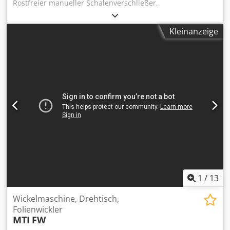
Rostfreier manueller Schalenverschließer,
Doppelschalenbetrieb, Temperatur- und Zeitsteuerung,
Schalenabmessungen 270mm x 280mm, 1Ph Dcodpofg
Kleinanzeige
Agrjfx Algok
1
/
13
Wickelmaschine, Drehtisch,
Folienwickler
MTI
FW