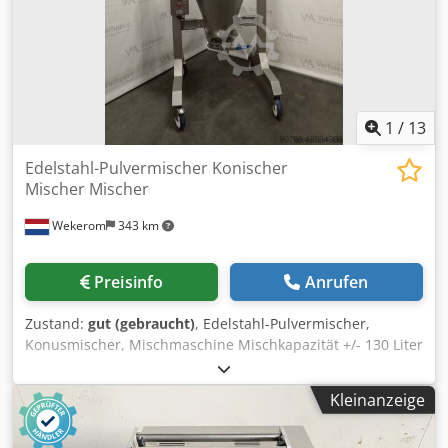
1
/
13
Edelstahl-Pulvermischer Konischer
Mischer Mischer
Wekerom
343 km
Preisinfo
Anrufen
Zustand:
gut (gebraucht)
, Edelstahl-Pulvermischer,
Konusmischer, Mischmaschine Mischkapazität +/- 130 Liter
Motorleistung: 3 kW, 73 U/min (kürzlich erneuert)
Vollständig mobil Manuell betätigte Absperrklappe
Kleinanzeige
(lebensmittelecht) Abdeckung mit Klappenschutz Weitere
Anzeigen ansehen Dsdpfewyfu Tex Algock VMA Wekerom