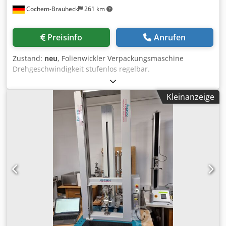
Cochem-Brauheck
261 km
Preisinfo
Anrufen
Zustand:
neu
, Folienwickler Verpackungsmaschine
Drehgeschwindigkeit stufenlos regelbar.
Tischdurchmesser je nach Kundenanforderung. Manuelle
oder automatische Abwicklung. Dodpfx Aod A Udnslgsck
Kleinanzeige
Verschiedene Aufnahmen/Zubehör für die
unterschiedlichsten Aufgabengebiete.