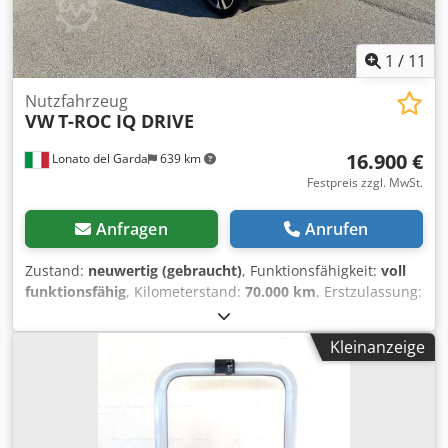
1
/
11
Nutzfahrzeug
VW
T-ROC IQ DRIVE
16.900 €
Lonato del Garda
639 km
Festpreis zzgl. MwSt.
Anfragen
Anrufen
Zustand:
neuwertig (gebraucht)
, Funktionsfähigkeit:
voll
funktionsfähig
, Kilometerstand:
70.000 km
, Erstzulassung:
05/2019
, Farbe:
Grau
, Kraftstoff:
Diesel
, Kraftstofftyp:
Diesel
, Emissionsklasse:
Euro6
, Baujahr:
2019
, Volkswagen
Kleinanzeige
T-ROC IQ Drive Erstzulassung 05/2019 Farbe: Metallic-Grau
Diesel 1.6 TDI Motor 85 kW (116 PS) 6-Gang Schaltgetriebe
+ Rückwärtsgang Dcjdpfxjymf Ave Algok 5 Sitze Euro 6 ABS
Adaptiver Tempomat Abnehmbare Anhängerkupplung
Bluetooth CD-Player Radio Spurhalteassistent (Lane Assist)