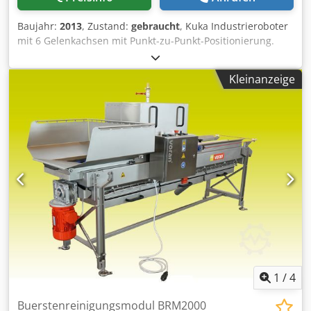
Baujahr:
2013
, Zustand:
gebraucht
, Kuka Industrieroboter
mit 6 Gelenkachsen mit Punkt-zu-Punkt-Positionierung.
Unabhängiges Bedienfeld Panel-Ausrichtungstabelle
Barcodeleser am Roboterarm Panel-Einführungssystem
Kleinanzeige
über: * 1 motorisierte Rollenbahn zum Vorladen des
Plattenstapels * 1 motorisierter Rollförderer * 1
motorisierte Rollenbahn zum Entladen der Plattenstapel
Technische Eigenschaften: * Typ: KR210-2 * Anzahl der
Achsen: 6 Dodpfxor Am Sqe Algsck * Zulässige Nennlast:
210 kg * Maschinengewicht: 1267 kg * Schallpegel: 75 dB *
Installierte Leistung: 25,8 KW * Plattenabmessungen –
Min./Max. Länge: 300/3000 mm * Plattenabmessungen –
Min./Max. Breite: 180/1500 mm * Plattenabmessungen –
Min./Max. Dicke: 8/60 mm * Maximales Plattengewicht: 90
kg
1
/
4
Buerstenreinigungsmodul BRM2000