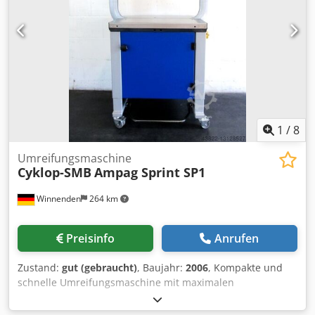
Bordcomputer Navigationssystem Einparkhilfe hinten
(PDC) Vorderradantrieb Multifunktionslenkrad in Leder
Elektrische Fensterheber Elektrische Außenspiegel
Klimaanlage Airbags Servolenkung Bremsassistent
Zentralverriegelung Elektronische Differentialsperre (EDS)
Bereifung: 215/55 R17 Kilometerstand: 70.000 km
1
/
8
Umreifungsmaschine
Cyklop-SMB
Ampag Sprint SP1
Winnenden
264 km
Preisinfo
Anrufen
Zustand:
gut (gebraucht)
, Baujahr:
2006
, Kompakte und
schnelle Umreifungsmaschine mit maximalen
Paketabmessungen von cirka Breite 600 x Höhe 600 mm
eines renommierten deutschen Herstellers, ausgelegt für