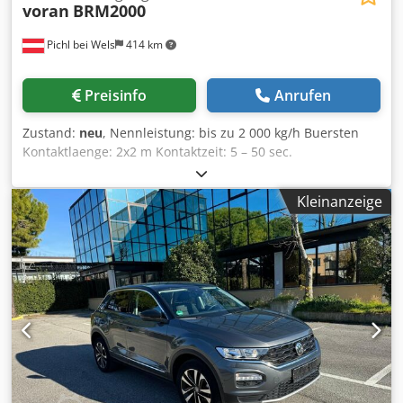
voran
BRM2000
Pichl bei Wels
414 km
Preisinfo
Anrufen
Zustand:
neu
, Nennleistung: bis zu 2 000 kg/h Buersten
Kontaktlaenge: 2x2 m Kontaktzeit: 5 – 50 sec.
Motorleistung: 1,5 (2,0) kW (PS) Elektrischer Anschluss:
220V 50Hz (1 phase) Elektrische Absicherung: 16 A Stecker
Kleinanzeige
Typ: F (=SCHUKO) Abmessungen: Laenge: 2 670 mm Breite:
825 mm Hoehe: 1 400 mm Djdpfx Aledix E Rsgeck Gewicht:
350 kg Hoehe Obstannahme: 840 mm Hoehe Obstauswurf:
700 mm Frischwasseranschluss: ¾ ”