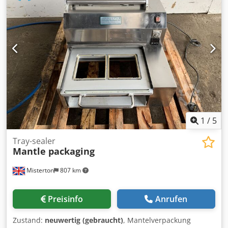
1
/
5
Tray-sealer
Mantle packaging
Misterton
807 km
Preisinfo
Anrufen
Zustand:
neuwertig (gebraucht)
, Mantelverpackung