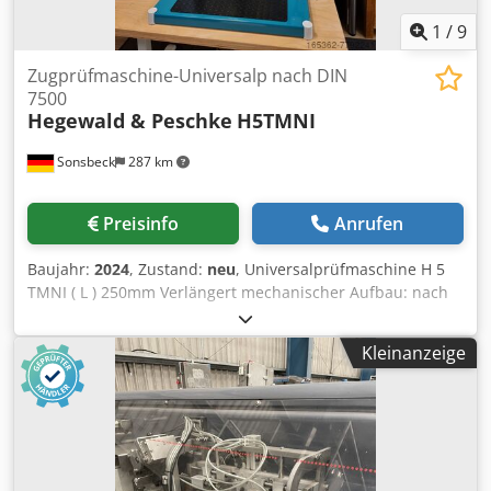
1
/
9
Zugprüfmaschine-Universalp nach DIN
7500
Hegewald & Peschke
H5TMNI
Sonsbeck
287 km
Preisinfo
Anrufen
Baujahr:
2024
, Zustand:
neu
, Universalprüfmaschine H 5
TMNI ( L ) 250mm Verlängert mechanischer Aufbau: nach
entsprechend DIN EN ISO 7500-1 und ASTM E4 2 spielfreie
Kugelumlaufspindeln, bürstenloser Antriebsmotor, Fmax =
Kleinanzeige
5 kN, Steifigkeit 9,4 kN/mm 1 Arbeitsraum bis Nennlast:
Arbeitsraumbreite: 420 mm max. Prüfhub ohne
Prüfwerkzeuge, Adapter und KMZ:1270mm max.
Prüfraumhöhe (zwischen unterer Fest- und Fahrtraverse)
ohne Prüfwerkzeuge, Adapter und KMZ: 1325mm
Verfahrgeschwindigkeiten: Prüfgeschwindigkeit 0,001 -