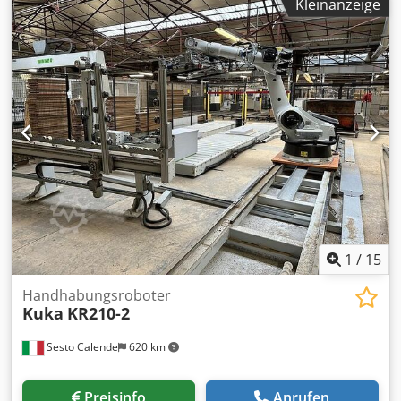
Kleinanzeige
Algek Video verfügbar, das diese Maschine in der
Produktion zeigt.
1
/
15
Handhabungsroboter
Kuka
KR210-2
Sesto Calende
620 km
Preisinfo
Anrufen