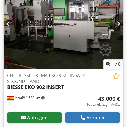
Brikettierpresse usw.
1
/
8
CNC BIESSE BREMA EKO 902 EINSATZ
SECOND HAND
BIESSE
EKO 902 INSERT
43.000 €
Íscar
1.582 km
Festpreis zzgl. MwSt.
Anfragen
Anrufen