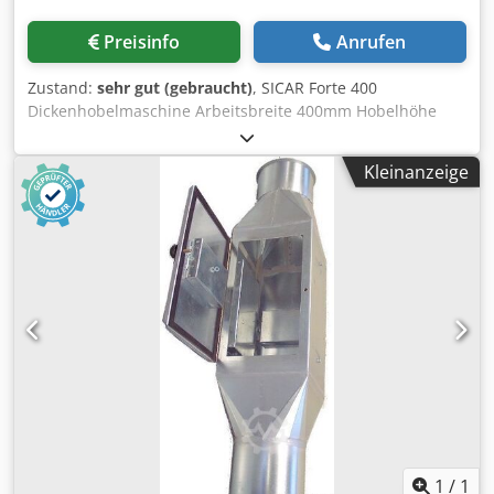
Preisinfo
Anrufen
Zustand:
sehr gut (gebraucht)
, SICAR Forte 400
Dickenhobelmaschine Arbeitsbreite 400mm Hobelhöhe
300mm Welle mit konventionellen Messern 4-Messer-Welle
Wellendrehzahl 5200r.p.m. Elektrisches Heben und Senken
Kleinanzeige
der Arbeitsfläche Csdpfjt Rp Hxsx Ai Rsrf 3kw Hauptmotor
Vorschub mit 3 Geschwindigkeiten CE-zertifiziert
1
/
1