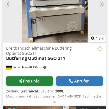
1
/
8
Breitbandschleifmaschine Bütfering
Optimat SGO211
Bütfering
Optimat SGO 211
Deutschland
196 km
Preisinfo
Anrufen
Zustand:
gebraucht
, Baujahr:
2008
,
Maschinen-/Fahrzeugnummer:
0-411-49-1873
, Technische
Daten: - Hersteller: Bütfering - Typ: Optimat SGO 211/RC -
Anzahl der Schleifaggregate 2 Stück - Baujahr: 2008 -