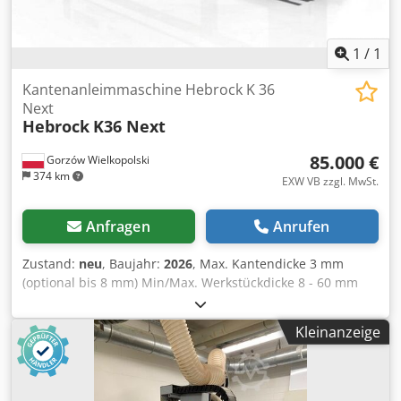
1
/
1
Kantenanleimmaschine Hebrock K 36
Next
Hebrock
K36 Next
85.000 €
Gorzów Wielkopolski
374 km
EXW VB zzgl. MwSt.
Anfragen
Anrufen
Zustand:
neu
, Baujahr:
2026
, Max. Kantendicke 3 mm
(optional bis 8 mm) Min/Max. Werkstückdicke 8 - 60 mm
Min. Werkstücklänge ca. 200 mm Min. Werkstückbreite ca.
80 mm Vorschubgeschwindigkeit ca. 10 m/min.
Kleinanzeige
Betriebsbereit ca. 6 min. Crodpfog Tu Rksx Ai Rof
Leistungsaufnahme max ca. 14 kW Elektrischer Anschluss
400 V – 3 Ph – 50 Hz Maschinenabmessungen 5250 x 1230
x 1430 mm (LxBxH) Gewicht ca. 1700 kg Fügekopf