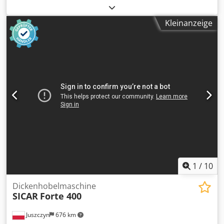
Ausstattung: Fräsaggregat 5 kW Aufnahmeschaft
Zylindrisch 25 mm mit Hakenschlüssel-Spannung
Kleinanzeige
Bohraggregat 1,5 kW mit 19 Spindeln Kreuzkopf mit 4
Bohrspindeln Sägeaggregat kann von X auf Y geschwenkt
werden. Lichtschranken im vorderen Bereich Rechner neu
in 2015 Csdpfx Aexqihcji Rerf Betriebssystem Windows 98
Weeke - Software Woodwop 4.0 Technische Daten:
Verfahrmaße X: 3455 mm Verfahrmaße Y: 1480 mm
Verfahrmaße Z: 260 mm Aussenmaße: Länge:ca 6115 mm
Tiefe: ca. 3660 mm Standort: Röllbach Verfügbarkeit:
kurzfristig
1
/
10
Dickenhobelmaschine
SICAR
Forte 400
Juszczyn
676 km