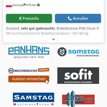
Gesamtleistung 20 KW BEIDSEITIG AUTOMATISCHE
Juszczyn
676 km
DÜBELEINTREIBEINHEIT MIT DRUCKPUMPE ZUM
LEIMAUFTRAG.
Preisinfo
Anrufen
Zustand:
sehr gut (gebraucht)
, Brikettpresse POR Oscar 9
kW Durchschnittliche Brikettproduktion: 130-180 kg
Brikettdurchmesser: 70 mm Motorleistung: 9 kW
Durchmesser des Einfülltrichters: 1170 mm Technische
Dokumentation Codpexdahysfx Ai Rerf CE-Kennzeichnung
Maschinengewicht ca. 800 kg