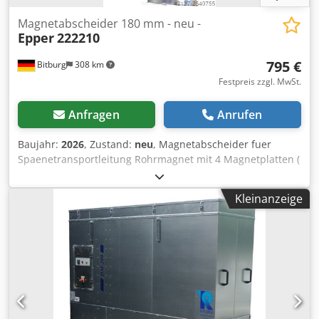
Magnetabscheider 180 mm - neu -
Epper
222210
795 €
Bitburg
308 km
Festpreis zzgl. MwSt.
Anfragen
Anrufen
Baujahr:
2026
, Zustand:
neu
, Magnetabscheider fuer
Spaenetransportleitung Rohrmagnet mit 4 Magnetplatten (
Permanentmagnet ) Scharniertuer fuer leichtes Entfernen
der Metallteile Rohrdurchmesser: 180 mm Csdpfscqvhxjx
Kleinanzeige
Ai Rsrf Sofort verfügbar Standort: Ab Lager 54634 Bitburg