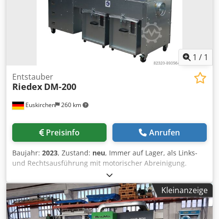
1
/
1
Entstauber
Riedex
DM-200
Euskirchen
260 km
Preisinfo
Anrufen
Baujahr:
2023
, Zustand:
neu
, Immer auf Lager, als Links-
und Rechtsausführung mit motorischer Abreinigung.
Riedex DM-200 Motorleistung 4,0 kW Steckerfertig. Csdpfx
Aioku Aibs Rjrf Verpackt auf Palette! Bereit für Versand.
Kleinanzeige
Alternativ auch mit JET-Abreinigung lieferbar. Viele
verschiedene Ausführungen möglich ..... - mit
Zellenradschleuse (wenn gewünscht mit Untergestell) - mit