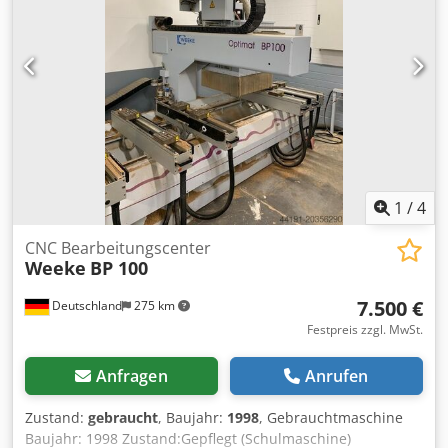
Whispercut Radius Eckenfräse R = 2mm
Schnellwechselvorrichtung f. Eckenfräse Radius
Wechselmotor EF R = 1mm Multi-Radiusziehklinge (R1/R2)
Fahrwerk Trennmittelsprüheinrichtung
Reinigungsmittelsprüheinrichtung Schutzsprühen Kante
Nesting pneumatische 3-Punkt-Verstellung
Multifunktionsfräser (R2/R1/Fase) Ausstattung kurze
Werkstücke
1
/
4
CNC Bearbeitungscenter
Weeke
BP 100
7.500 €
Deutschland
275 km
Festpreis zzgl. MwSt.
Anfragen
Anrufen
Zustand:
gebraucht
, Baujahr:
1998
, Gebrauchtmaschine
Baujahr: 1998 Zustand:Gepflegt (Schulmaschine)