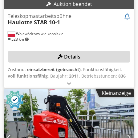
Auktion beendet
Teleskopmastarbeitsbühne
Haulotte
STAR 10-1
Województwo wielkopolskie
523 km
Details
Zustand:
einsatzbereit (gebraucht)
, Funktionsfähigkeit:
voll funktionsfähig
, Baujahr:
2011
, Betriebsstunden:
836
h
, Maschinen-/Fahrzeugnummer:
ME108831
, Leistung:
1,2
kW (1,63 PS)
, Tragkraft:
200 kg
, Hubhöhe:
10.000 mm
,
Kleinanzeige
Kein Mindestpreis - garantierter Verkauf zum höchsten
Gebot! TECHNISCHE DETAILS Hubhöhe: 10.000 mm
Belastung max.: 200 kg Seitenlast max.: 400 N Zulässige
Neigung max.: 3° MASCHINEN-DETAILS Betriebsstunden:
836 h Crjdpoziz Tuefx Airof Gesamtgewicht: 2.735 kg
Externe Referenz: SL16147SP