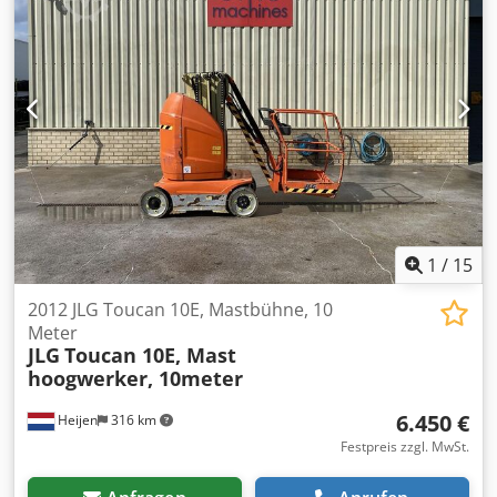
Hebebühne Zustand Technisch: sehr gut Bereifung vorne
persönlichen Beratungsgespräch.
Typ: Bandagen Bereifung vorne Grösse: 16-5-11 1-4
Bereifung vorne Zustand: 80 - 100% Bereifung hinten Typ:
Bandagen Bereifung hinten Grösse: 16-5-11 1-4 Bereifung
hinten Zustand: 80 - 100% Batterie Volt: 24V
Crsdpfszdwbkox Airef Batterie Ah: 250Ah Batterie Baujahr:
2016 Batterie Zustand: 60 - 80%
1
/
15
2012 JLG Toucan 10E, Mastbühne, 10
Meter
JLG
Toucan 10E, Mast
hoogwerker, 10meter
6.450 €
Heijen
316 km
Festpreis zzgl. MwSt.