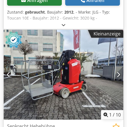
Anfragen
Anrufen
Zustand:
gebraucht
, Baujahr:
2012
, - Marke: JLG - Typ:
Toucan 10E - Baujahr: 2012 - Gewicht: 3020 kg -
Betriebsstunden: 543 Std. - Arbeitshöhe: 10 Meter -
Seitliche Reichweite: 3,2 Meter - Hubkraft: 200 kg - Antrieb:
Kleinanzeige
Batterie - Integriertes Ladegerät (220 Volt) - Nicht-
markierende Reifen - Neue UVV-Prüfung möglich -
Bedienungsanleitung für Hubarbeitsbühne vorhanden -
CE-Dokument vorhanden - Video auf unserer Website
Credpfxjy Dr U Us Airof - Inzahlungnahme und Transport
möglich
1
/
10
Senkrecht Hebebühne