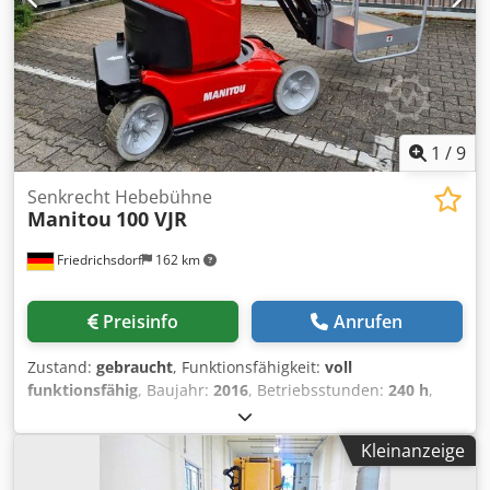
1
/
9
Senkrecht Hebebühne
Manitou
100 VJR
Friedrichsdorf
162 km
Preisinfo
Anrufen
Zustand:
gebraucht
, Funktionsfähigkeit:
voll
funktionsfähig
, Baujahr:
2016
, Betriebsstunden:
240 h
,
Tragkraft:
200 kg
, Leergewicht:
2.700 kg
, Bauhöhe:
1.990
mm
, Kraftstofftyp:
elektrisch
, Gesamtlänge:
2.820 mm
,
Kleinanzeige
Antriebsart:
Elektro
, Reichweite der Arme:
3.000 mm
,
Baubreite:
990 mm
, Arbeitshöhe:
9.900 mm
, Senkrecht