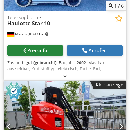
1
/
6
Teleskopbühne
Haulotte
Star 10
Massing
347 km
Preisinfo
Anrufen
Zustand:
gut (gebraucht)
, Baujahr:
2002
, Masttyp:
ausziehbar
, Kraftstofftyp:
elektrisch
, Farbe:
Rot
,
Antriebsstrang Antrieb: Rad Gewichte Leergewicht: 2.760
kg Funktionell Hubkapazität: 200 kg Arbeitshöhe: 1.000 cm
Kleinanzeige
Abmessungen des Laderaums: 262 x 100 x 199 cm CE-
Kennzeichnung: ja Wartung, Verlauf und Zustand Zahl der
Eigentümer: 1 Technischer Zustand: gut Optischer
Zustand: gut Weitere Informationen Lieferbedingungen:
EXW Max. horizontale Reichweite: 300 m Max.
Armausschlag in Grad: 345 Letzte Inspektion: 2026-02-06
Produktionsland: FR Weitere Informationen Wenden Sie
sich an Rothlehner Arbeitsbühnen GmbH, um weitere