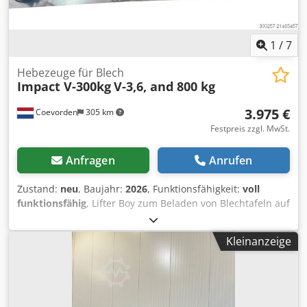
1
/
7
Hebezeuge für Blech
Impact V-300kg
V-3,6, and 800 kg
3.975 €
Coevorden
305 km
Festpreis zzgl. MwSt.
Anfragen
Anrufen
Zustand:
neu
, Baujahr:
2026
, Funktionsfähigkeit:
voll
funktionsfähig
, Lifter Boy zum Beladen von Blechtafeln auf
Laserschneidanlagen. Einfache Bedienung (Vakuumpumpe
befindet sich in der Bedieneinheit). Keine störenden Kabel
Kleinanzeige
am Vakuumheber beim Beladen der Lasermaschine.
Ständiger Vakuumschutz. Die Vakuumpumpe wird über
Akku betrieben und ist in der Bedieneinheit integriert.
Akkuladegerät inklusive. Tragfähigkeit: 300, 600 und 800
kg. Sicherer Betrieb. Inklusive Akkuladegerät (Buster-Typ).