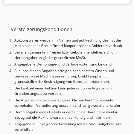
UVV
, Transport und Inzahlungnahme nach Absprache
möglich. Crsdpfxoytn Etj Airsf
Versteigerungskonditionen
Auktionswaren werden im Namen und auf Rechnung des mit der
Machineseeker Group GmbH kooperierenden Anbieters verkauft.
Bei allen genannten Preisen bzw. Geboten handelt es sich um
Nettoangaben zzgl. der gesetzlichen MwSt.
Angegebene Demontage- und Verladekosten sind bindend.
Alle inhaltlichen Angaben erfolgen nach bestem Wissen und
Gewissen – die Machineseeker Group GmbH empfiehlt
grundsätzlich die Besichtigung von Gebrauchtmaschinen.
Die Laufzeit einer Auktion kann jederzeit ohne Angabe von
Gründen angepasst werden.
Die Abgabe von Geboten ist gewerblichen Kaufinteressenten
vorbehalten. Veräußerung ausschließlich an gewerbliche Käufer.
Durch Abgabe eines Gebots erklärt sich der Kaufinteressent in
Bezug auf die Auktionsware als fachkundig und informiert.
Abgegebene Einzelgebote beziehungsweise Maximalgebote sind
verbindlich.