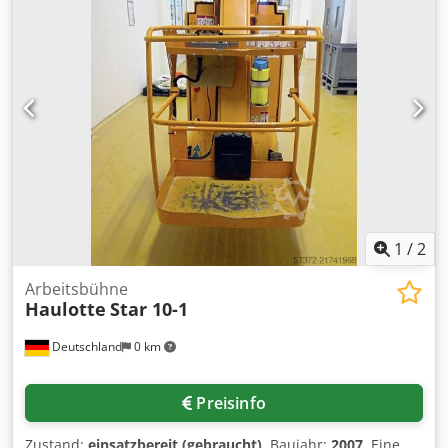
Hebebühne Crsdpfeylqp Eex Airjf Zustand Technisch: gut
Bereifung vorne Typ: Bandagen Bereifung vorne Grösse:
16-5-11 1-4 Bereifung vorne Zustand: 80 - 100% Bereifung
hinten Typ: Bandagen Bereifung hinten Grösse: 16-5-11 1-
4 Bereifung hinten Zustand: 80 - 100% Batterie Volt: 24V
Batterie Ah: 250Ah Batterie Baujahr: 2015 Batterie
Zustand: 60 - 80%
1
/
2
Arbeitsbühne
Haulotte
Star 10-1
Deutschland
0 km
Preisinfo
Zustand:
einsatzbereit (gebraucht)
, Baujahr:
2007
, Eine