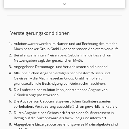
Maschinen-/Fahrzeugnummer:
532.323/10-0
, Gesamthöhe:
6.454 mm
, Gesamtbreite:
6.810 mm
, Gesamtlänge:
2.810
mm
, Tragfähigkeit pro Lagerabschnitt:
180 kg
, Tragkraft:
40.000 kg
, Hier wird ein Set aus 2 Hänel Lean Lifts im
Liftverbund versteigert! Maschinennummern: 532.323/10-
Versteigerungskonditionen
0*1 & 532.323/10-0*2 Genaue Modellbezeichnung: Hänel
Lean Lift 3060-825/281/340/75/180/40HS TECHNISCHE
Auktionswaren werden im Namen und auf Rechnung des mit der
DETAILS Traglasten (jeweils) Max. Containerbeladung: 180
Machineseeker Group GmbH kooperierenden Anbieters verkauft.
kg Max. Containeranzahl: 163 Max. Gesamtbeladung:
Bei allen genannten Preisen bzw. Geboten handelt es sich um
40.000 kg pro Lean Lift (Containergewicht ist abzuziehen)
Nettoangaben zzgl. der gesetzlichen MwSt.
Entnahme 1 (Vorderseite) Lichte Öffnungshöhe: 880 mm
Angegebene Demontage- und Verladekosten sind bindend.
Höhe der Entnahmestelle: 890 mm (Standardhöhe)
Alle inhaltlichen Angaben erfolgen nach bestem Wissen und
Abstand der Entnahmehöhe zum Bedienfußboden: 890
Gewissen – die Machineseeker Group GmbH empfiehlt
mm LED-Beleuchtung: vorhanden Codpfx Aexr Ng Uebmjrf
grundsätzlich die Besichtigung von Gebrauchtmaschinen.
Manuelle Schiebetür: vorhanden Lichtschrankenvorhang:
Die Laufzeit einer Auktion kann jederzeit ohne Angabe von
vorhanden Entnahmestelle: Optoelektronisches
Gründen angepasst werden.
Kennungssystem (28-fach) für präzise Höhenmessung des
Die Abgabe von Geboten ist gewerblichen Kaufinteressenten
Füllgutes Antrieb und Fahrgeschwindigkeit
vorbehalten. Veräußerung ausschließlich an gewerbliche Käufer.
Vertikalgeschwindigkeit ohne Container: max. 1,83 m/s
Durch Abgabe eines Gebots erklärt sich der Kaufinteressent in
Vertikalgeschwindigkeit mit Container: max. 0,95 m/s
Bezug auf die Auktionsware als fachkundig und informiert.
Horizontalgeschwindigkeit: max. 0,5 m/s Anschluss: 400 V /
Abgegebene Einzelgebote beziehungsweise Maximalgebote sind