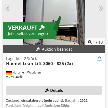
VERKAUFT
Jetzt selbst versteigern!
1
/
10
Auktion beendet
Lagerlift - 2 Stück
Haenel
Lean Lift 3060 - 825 (2x)
Nordrhein-Westfalen
269 km
Details
Zustand:
einsatzbereit (gebraucht)
, Baujahr:
2022
,
Funktionsfähigkeit:
voll funktionsfähig
,