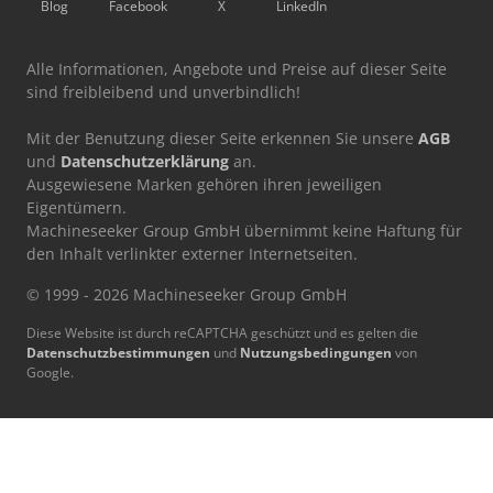
Blog
Facebook
X
LinkedIn
Alle Informationen, Angebote und Preise auf dieser Seite
sind freibleibend und unverbindlich!
Mit der Benutzung dieser Seite erkennen Sie unsere
AGB
und
Datenschutzerklärung
an.
Ausgewiesene Marken gehören ihren jeweiligen
Eigentümern.
Machineseeker Group GmbH übernimmt keine Haftung für
den Inhalt verlinkter externer Internetseiten.
© 1999 - 2026 Machineseeker Group GmbH
Diese Website ist durch reCAPTCHA geschützt und es gelten die
Datenschutzbestimmungen
und
Nutzungsbedingungen
von
Google.