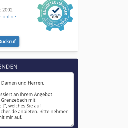
t: 2002
e online
Rückruf
ENDEN