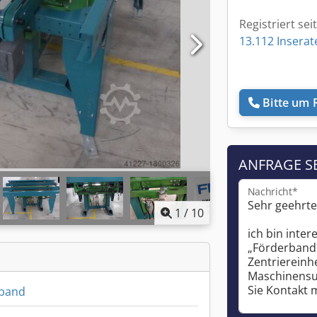
Registriert sei
13.112 Inserat
Bitte um 
ANFRAGE S
Nachricht*
1
/
10
band