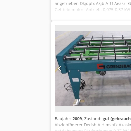
angetrieben Dkjdpfx Akjb A Tf Aeasr -
Getriebemotor -Antrieb: 0,075-0,37 kW
Baujahr:
2009
, Zustand:
gut (gebrauch
Abziehföderer Dedsb A Himspfx Akaskr 
Antriebsmotor Förderriemen: 0,37 kW 