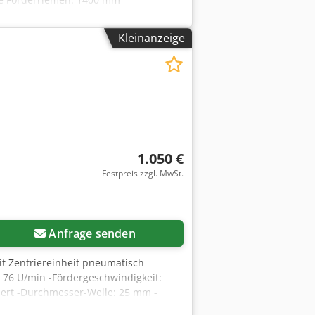
rderhöhe: 950 mm verstellbar -
Kleinanzeige
1.050 €
Festpreis zzgl. MwSt.
Anfrage senden
it Zentriereinheit pneumatisch
W 76 U/min -Fördergeschwindigkeit:
ert -Durchmesser-Welle: 25 mm -
 pro Stück -Abmessungen: