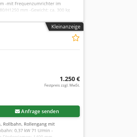
 mm -mit Frequenzumrichter im
380/H1250 mm -Gewicht: ca. 300 kg
Kleinanzeige
1.250 €
Festpreis zzgl. MwSt.
Anfrage senden
, Rollbahn, Rollengang mit
nbahn: 0,37 kW 71 U/min -
e Förderriemen: 1400 mm -