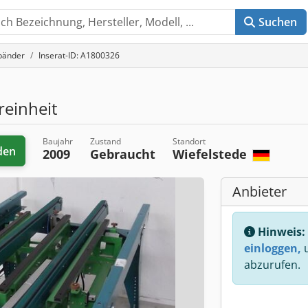
Suchen
bänder
Inserat-ID: A1800326
reinheit
Baujahr
Zustand
Standort
den
2009
Gebraucht
Wiefelstede
Anbieter
Hinweis:
einloggen,
u
abzurufen.