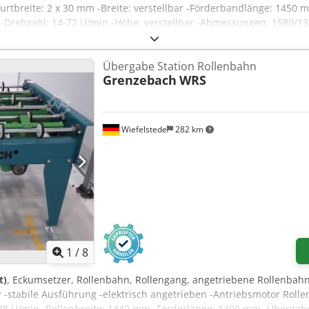
Gurtbreite: 2 x 30 mm -Breite: verstellbar -Förderbandlänge: 1450
 -Drehzahl: 14-72 U/min -Höhe: verstellbar -Abmessungen: 1580/1
Übergabe Station Rollenbahn
Grenzebach
WRS
Wiefelstede
282 km
1
/
8
t)
, Eckumsetzer, Rollenbahn, Rollengang, angetriebene Rollenbahn
-stabile Ausführung -elektrisch angetrieben -Antriebsmotor Rolle
88 U/min -Rollenbreite: 1440 mm -Förderlänge: 1400 mm -Übergab