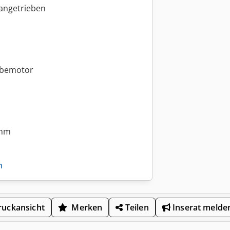
 angetrieben
ebemotor
 mm
n
uckansicht
Merken
Teilen
Inserat melde