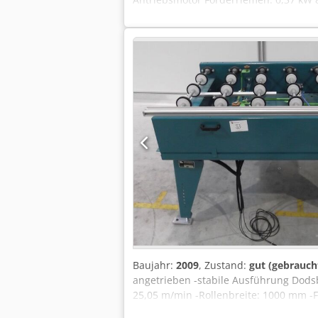
pneumatische Anhebung -Durchmesser-
angetrieben: über Zahnriemen -Abmes
Baujahr:
2009
, Zustand:
gut (gebrauch
angetrieben -stabile Ausführung Dodsb
25,05 m/min -Rollenbreite: 1000 mm -
Förderhöhe: 960 mm verstellbar -ange