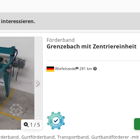
 interessieren.
Förderband
Grenzebach
mit Zentriereinheit
Wiefelstede
281 km
1
/
5
örderband, Gurtförderband, Transportband, Gurtbandförderer -mit