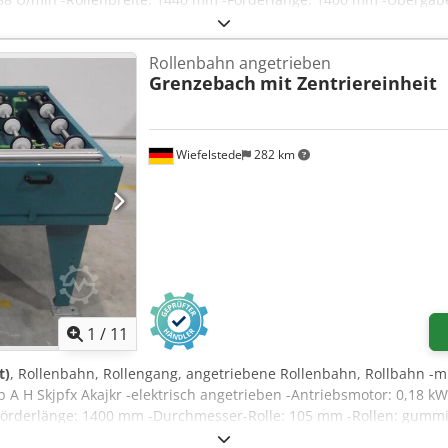
Rolle: 105 mm -Rollen: gummiert -Durchmesser-Welle: 25 mm -Fö
sungen: 1450/1650/H1000 mm -Gewicht: 420 kg
Rollenbahn angetrieben
Grenzebach
mit Zentriereinheit
Wiefelstede
282 km
1
/
11
t)
, Rollenbahn, Rollengang, angetriebene Rollenbahn, Rollbahn -m
 A H Skjpfx Akajkr -elektrisch angetrieben -Antriebsmotor: 0,18 k
Förderlänge: 1400 mm -Durchmesser-Rolle: 105 mm -Rollen: gummi
trieben: über Riemen -Anzahl: 3x Rollenbahnen vorhanden -Preis: