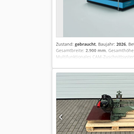
Zustand:
gebraucht
, Baujahr:
2026
, B
Gesamtbreite:
2.900 mm
, Gesamthöhe
Multifunktionales CAM-Zuschnittsystem
und anderen flächigen, semi-flexiblen
1 Multifunktions-Werkzeugkopf Die Ma
Fräse (inkl. Absaugvorrichtung) • Mul
Vakuumgebläse zum Fixieren des Mater
Conveyor möglich (bietet hohen Kontras
oszillierendes Messer • POT pneumati
Kiss-Cut-Tool • CTT Rillwerkzeug • V-
oder Löcher • Fräse mit Absaugvorrich
Benutzeroberﬂäche • Leichter Klingenw
Kosten bei hohem Mehrwert • Beste Mat
Geschwindigkeit • Konstante Präzision
Wiederholgenauigkeit +/- 0,25 mm • Sc