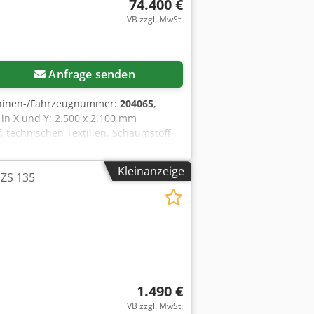
74.400 €
VB zzgl. MwSt.
Anfrage senden
hinen-/Fahrzeugnummer:
204065
,
in X und Y: 2.500 x 2.100 mm
 technischen Textilien, Schaumstoff
brauchtmaschine: • 1 Schneidbrücke und
isch oszillierendem Messer und einer
Kleinanzeige
 ZS 135
 Werkzeugen • Leistungsfähiges
onveyor). Grünblau Austausch-
 Nachfrage): • EOT elektrisches
 Universalmesser (Ziehmesser) • KCT
trierung • Stanzwerkzeug für Zwicke
euge, „PLUG & CUT“ • Intuitive
Dcodjif Ek Ropfx Agpsk • Geringe
 Ausstattung enthalten) • Hohe
1.490 €
it bis 90 m/min •
VB zzgl. MwSt.
 auch für Rollenware (erweiterbar um