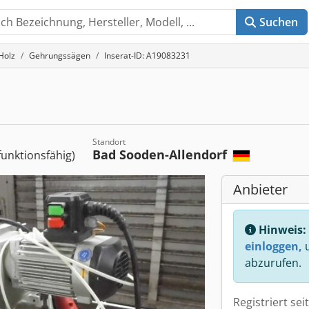
Suchen
Holz
Gehrungssägen
Inserat-ID: A19083231
Standort
Bad Sooden-Allendorf
 funktionsfähig)
Anbieter
Hinweis:
einloggen,
u
abzurufen.
Registriert sei