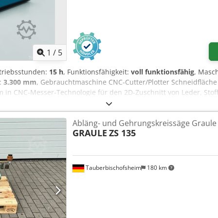
1
/
5
etriebsstunden:
15 h
, Funktionsfähigkeit:
voll funktionsfähig
, Masc
:
3.300 mm
, Gebrauchtmaschine CNC-Cutter/Plotter Schneidfläche 
 in CNC-Messer-Technologie für den 2D-Zuschnitt von Leder, Stoff,
 oder starren, nichtmetallischen Materialien. Ausstattung der Ge
schine wird verkauft mit einem angetriebenen Rundmesser, elektr
Abläng- und Gehrungskreissäge Graule
tifunktions-Werkzeugkopf zur Aufnahme von bis zu 3 wechselbaren
GRAULE
ZS 135
ials • standardmäßig ausgestattet mit grauem Förderbandtisch (C
t für dunkle Materialien) Weitere Werkzeuge sind erweiterbar (auf
sches oszillierendes Messer • PRT angetriebenes Rundmesser • UCT
Cut Winkelschnitt-Messer • Druckermarkenerkennung • Kamera-Regis
Tauberbischofsheim
180 km
tung Bedienungsfreundlich • Einfach auswechselbare Schneidwerkz
echsel • Vakuumzonen per Klick aktivierbar Schnelle Amortisation 
erialausnutzung durch nest expert Software-Module (nicht in der
 Daten: • Kurze Schneidzeiten durch hohe Positioniergeschwindigke
hneidet ein- oder mehrlagig • Geeignet sowohl für Plattenware als