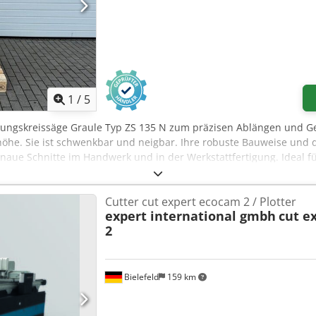
1
/
5
rungskreissäge Graule Typ ZS 135 N zum präzisen Ablängen und G
thöhe. Sie ist schwenkbar und neigbar. Ihre robuste Bauweise und 
ue Schnitte im Handwerk und in der Werkstattfertigung. Ideal für
 135 mm Schnittlänge ~ 460 mm Dsdpfxjzrywqj Agpjck Technische Dat
Cutter cut expert ecocam 2 / Plotter
expert international gmbh
cut e
2
Bielefeld
159 km