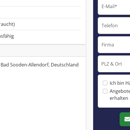
E-Mail*
raucht)
Telefon
nsfähig
Firma
PLZ & Ort
 Bad Sooden-Allendorf, Deutschland
Ich bin H
Angebote
erhalten