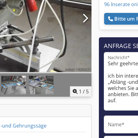
96 Inserate on
Bitte um 
ANFRAGE S
Nachricht*
1
/
5
Name*
 -und Gehrungssäge