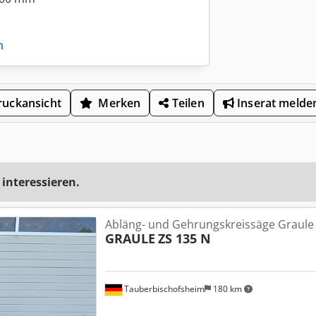
n
uckansicht
Merken
Teilen
Inserat melde
 interessieren.
Abläng- und Gehrungskreissäge Graule
GRAULE
ZS 135 N
Tauberbischofsheim
180 km