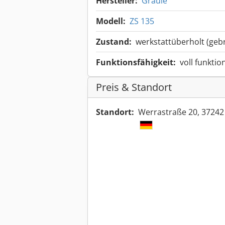
Hersteller:
Graule
Modell:
ZS 135
Zustand:
werkstattüberholt (geb
Funktionsfähigkeit:
voll funktio
Preis & Standort
Standort:
Werrastraße 20, 37242