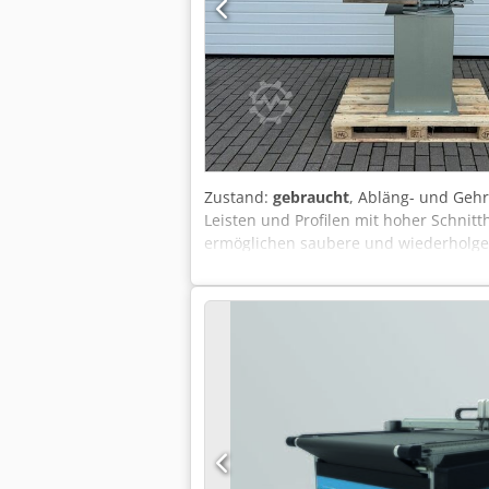
Zustand:
gebraucht
, Abläng- und Geh
Leisten und Profilen mit hoher Schnit
ermöglichen saubere und wiederholgena
Inklusive Untergestell. Schnitthöhe ~