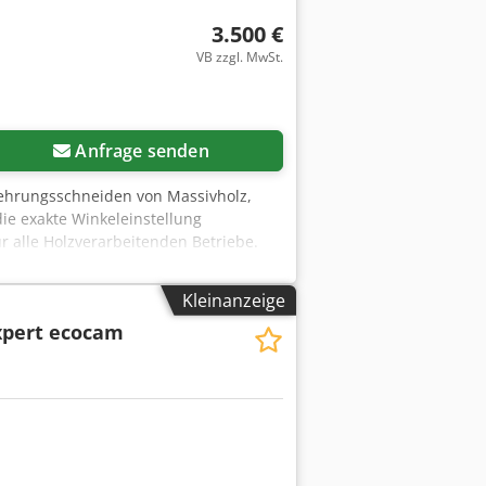
3.500 €
VB zzgl. MwSt.
Anfrage senden
ehrungsschneiden von Massivholz,
die exakte Winkeleinstellung
 alle Holzverarbeitenden Betriebe.
en: - Motor: 2 kW - Anschluss: 380 V
Kleinanzeige
xpert ecocam