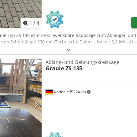
ation (Produktfoto als Beispiel) Die Maschine ist CE-zertifiziert.
1
/
4
aule Typ ZS 135 ist eine schwenkbare Kappsäge zum Ablängen un
 mm Schnittlänge 330 mm Technische Daten: - Motor: 2,2 kW - Ans
Abläng- und Gehrungskreissäge
Graule
ZS 135
Nattheim
274 km