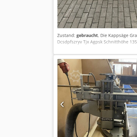
passenden Abwickler) • Schnelle Amortis
Zustand:
gebraucht
, Die Kappsäge Gr
Dcsdpfszryv Tjx Agpsk Schnitthöhe 135