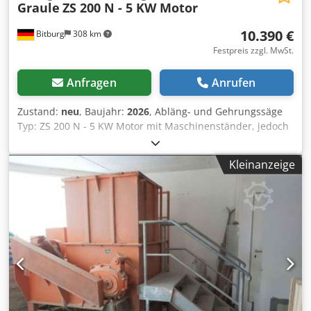
Graule
ZS 200 N - 5 KW Motor
10.390 €
Bitburg
308 km
Festpreis zzgl. MwSt.
Anfragen
Anrufen
Zustand:
neu
, Baujahr:
2026
, Abläng- und Gehrungssäge
Typ: ZS 200 N - 5 KW Motor mit Maschinenständer, jedoch
ohne Sägeblatt Maschine über Handrad und
Schneckengetriebe (hinten) Neigbar Sägeblattdurchmesser
Kleinanzeige
520 mm, Sägeblattaufnahmebohrung 50 mm
Sägeblattdrehzahl: 2800 U/min 400 volt / 5 KW (S6/40%)
Motor mit Bremse u. Automat. Sterndreieck-
Motorschaltung Schnittbreite bei 90Grad: 420 mm
Schnittbreite bei 45Grad: geschwenkt: 295 mm
Schnitthöhe bei 90Grad: 200 mm Schnitthöhe bei 45Grad
geneigt: 140 mm Dsdsi Dfidepfx Altjck Säge lässt sich
einseitig bis ca. 25 Grad auf spitze Winkel schwenken und
nach links bis 30 Grad flach neigen Maschinengestickt: ca.
250 kg Standort: Ab Lager 54634 Bitburg - sofort verfügbar