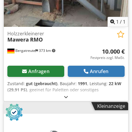
-
1
/
1
Holzzerkleinerer
Mawera
RMO
10.000 €
Bergatreute
373 km
Festpreis zzgl. MwSt.
Anfragen
Anrufen
Zustand:
gut (gebraucht)
, Baujahr:
1991
, Leistung:
22 kW
(29,91 PS)
, geeinet für Paletten oder sonstiges
Restmaterial Dodpfx Ajt Tvk Aeltsck Rotorbreite =
Arbeitsbreite 98 cm 22 kw Motor mit Austragschnecke
Kleinanzeige