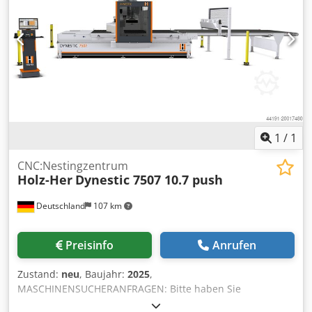
1
/
1
CNC:Nestingzentrum
Holz-Her
Dynestic 7507 10.7 push
Deutschland
107 km
Preisinfo
Anrufen
Zustand:
neu
, Baujahr:
2025
,
MASCHINENSUCHERANFRAGEN: Bitte haben Sie
Verständnis dafür, dass wir diese Neumaschine nicht