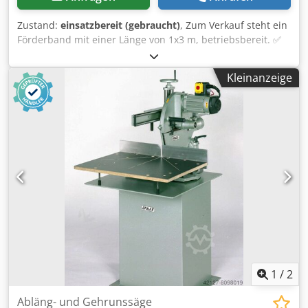
Zustand:
einsatzbereit (gebraucht)
, Zum Verkauf steht ein
Förderband mit einer Länge von 1x3 m, betriebsbereit. ✅
Länge: 1x3 m ✅ Bandbreite: 0,4 m ✅ Transport kann
organisiert werden ✅ Große Auswahl an Förderbändern
Kleinanzeige
auf Lager Dcodpfet R R T Tox Altek Kontaktieren Sie uns
gerne. Wir helfen Ihnen, das passende Förderband für
Ihre Anforderungen auszuwählen.
1
/
2
Abläng- und Gehrunssäge