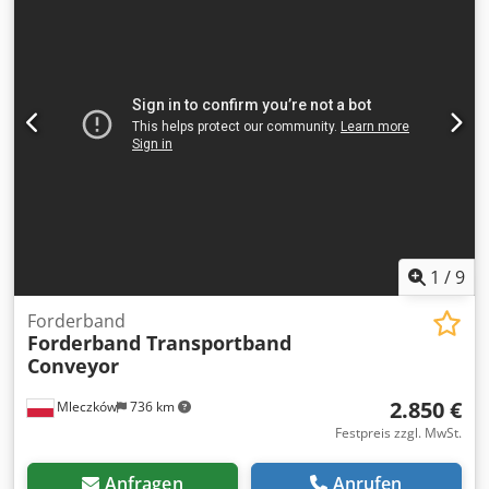
1
/
9
Forderband
Forderband Transportband
Conveyor
2.850 €
Mleczków
736 km
Festpreis zzgl. MwSt.
Anfragen
Anrufen