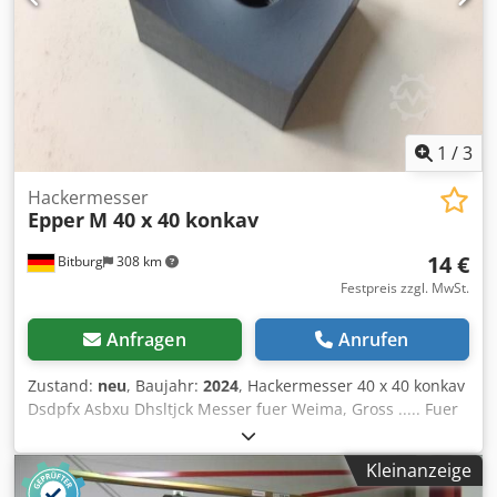
1
/
3
Hackermesser
Epper
M 40 x 40 konkav
14 €
Bitburg
308 km
Festpreis zzgl. MwSt.
Anfragen
Anrufen
Zustand:
neu
, Baujahr:
2024
, Hackermesser 40 x 40 konkav
Dsdpfx Asbxu Dhsltjck Messer fuer Weima, Gross ..... Fuer
fast alle gaengigen Hacker / Schredder Ab Lager Bitburg
Zwischenverkauf vorbehalten
Kleinanzeige