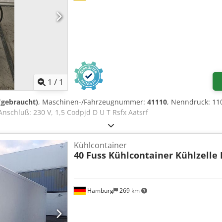
Mehr Bilder anfragen
1
/
1
 (gebraucht)
, Maschinen-/Fahrzeugnummer:
41110
, Nenndruck: 11
Anschluß: 230 V, 1,5 Codpjd D U T Rsfx Aatsrf
Kühlcontainer
40 Fuss Kühlcontainer Kühlzelle 
Hamburg
269 km