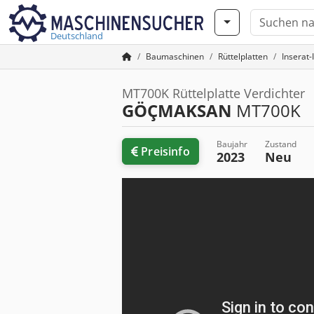
Deutschland
Baumaschinen
Rüttelplatten
Inserat
MT700K Rüttelplatte Verdichter
GÖÇMAKSAN
MT700K
Baujahr
Zustand
Preisinfo
2023
Neu