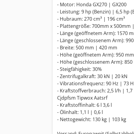
- Motor: Honda GX270 | GX200
- Leistung: 9 hp (Benzin) | 6,5 hp 
- Hubraum: 270 cm³ | 196 cm³
- Plattengröße: 700mm x 500mm
- Länge (geöffnetem Arm): 1570
- Länge (geschlossenem Arm): 9
- Breite: 500 mm | 420 mm
- Höhe (geöffnetem Arm): 950 m
- Höhe (geschlossenem Arm): 85
- Steigfähigkeit: 30%
- Zentrifugalkraft: 30 kN | 20 kN
- Vibrationsfrequenz: 90 Hz | 73 H
- Kraftstoffverbrauch: 2,5 l/h | 1,7 
Cjdpfsm Tipwox Aatsrf
- Kraftstoffinhalt: 6 l 3,6 l
- Ölinhalt: 1,1 l | 0,6 l
- Nettogewicht: 130 kg | 103 kg
Versand: Europaweit (Selbstabho