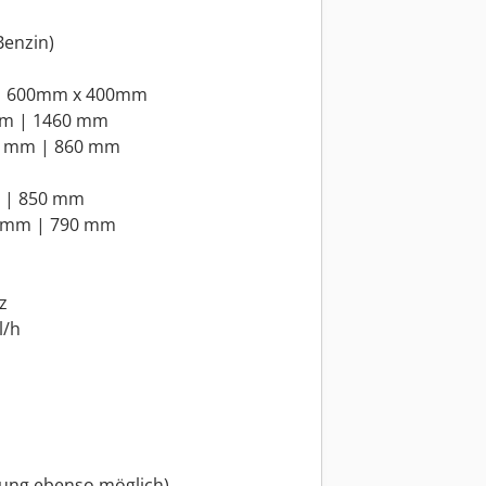
(Benzin)
 | 600mm x 400mm
 mm | 1460 mm
90 mm | 860 mm
m | 850 mm
0 mm | 790 mm
z
l/h
lung ebenso möglich)