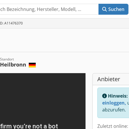
Suchen
-ID: A11476370
Standort
Heilbronn
Anbieter
Hinweis:
einloggen,
u
abzurufen.
Zuletzt online