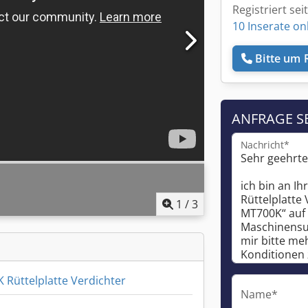
Registriert sei
10 Inserate on
Bitte um 
ANFRAGE S
Nachricht*
1
/
3
 Rüttelplatte Verdichter
Name*