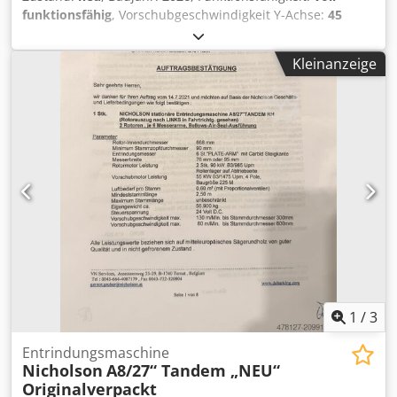
mit 6871cm? Hubraum , (LKW-Zulassung 3 Sitzplatze
funktionsfähig
, Vorschubgeschwindigkeit Y-Achse:
45
Vorne) , super gute Reifen mit der Gro?e 365 / 85 R 20,
m/min
, Arbeitsbreite:
1.100 mm
, Anzahl der Klingen:
5
,
uvm. Ideal als Rallyfahrzeug oder Hobbyfahrzeug, WOW
Leistung des Vorschubmotors:
22 W
, Entrinder ZE 1105
und macht riesig freude zu fahren ! ! ! Mehrere andere
Kleinanzeige
Vario Dedpsyyv Dfefx Adysck Für Rundholz bis 110 cm! in
Allrad- Fahrzeuge und andere Militarfahrzeuge sind noch
der Kurzholzvariante ab 1,80 Metern Stammlänge!
in meinem Angebot vorhanden. - Alle meine Fahrzeuge
Perfektes Entrindungsergebnis durch Druckverstellung der
sind auf meiner Homepage zusehen. - Da hetzt Ihr nun
Messer während des Betriebs Alle Funktionen werden
von Flensburg bis Berchtesgaden hin und her, um Euch
hydraulisch ausgeführt Viele Einstellmöglichkeiten
die verschiedenen Autos anzuschauen, dabei findet Ihr
während des Betriebs z.B. über Funk Öffnen der Messer
doch hier uber - 150 Fahrzeuge der Typen: - Hanomag AL
bei Störungen auf Knopfdruck Als Komplettanbieter für
28, Magirus Deutz, MAN, Steyr, Dodge WC, Saurer,
den Rundholzplatz können wir ihnen ein Individuelles und
Unimog, GMC 6x6, Steyr-Puch, Iltis, Willys, G-Modell,
unverbindliches Angebot für komplette Rundholzplätze
Mowag, DB, etc. - dann auch noch mit TUV. - Au?erdem
anbieten
gibt es noch und unvorstellbar viele Ersatzteile und
Zubehor. - Warum wollt Ihr Euch mit weniger zufrieden
geben? - Ruf mal an . - Viele Gru?e Euer Philipp aus dem
Hanfbachtal Dcedpfx Ajqx Sxtedyek
1
/
3
Entrindungsmaschine
Nicholson
A8/27“ Tandem „NEU“
Originalverpackt