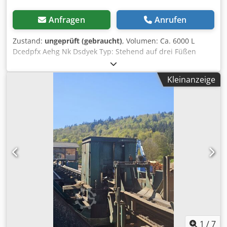
Anfragen
Anrufen
Zustand:
ungeprüft (gebraucht)
, Volumen: Ca. 6000 L
Dcedpfx Aehg Nk Dsdyek Typ: Stehend auf drei Füßen
Behälterdurchmesser: 2250mm heiz-/kühlbarer
Doppelmantel Emaillierter Behälter
Kleinanzeige
1
/
7