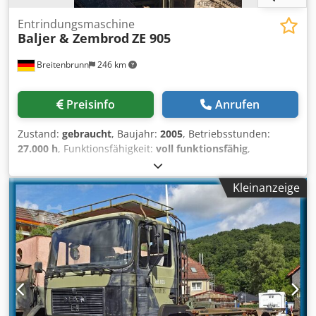
Entrindungsmaschine
Baljer & Zembrod
ZE 905
Breitenbrunn
246 km
Preisinfo
Anrufen
Zustand:
gebraucht
, Baujahr:
2005
, Betriebsstunden:
27.000 h
, Funktionsfähigkeit:
voll funktionsfähig
,
Arbeitsbreite:
900 mm
, Anzahl der Klingen:
5
, Leistung des
Vorschubmotors:
22 W
, ZE 905 in gutem Zustand. Verkauf
Kleinanzeige
im Kundenauftrag! Max. Durchlass 90 cm Vorschub
32m/min Zentralschmierung Dcodjy R Avvspfx Adysk
Service immer durchgeführt Läuft sehr ruhig und kann im
Betrieb besichtigt werden Maschine wird durch eine neue
mit Variopress-System ersetzt!