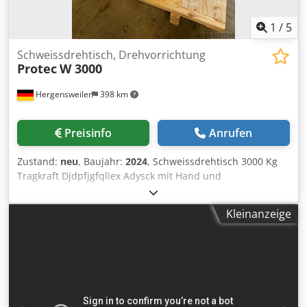
1
/
5
Schweissdrehtisch, Drehvorrichtung
Protec
W 3000
Hergensweiler
398 km
Preisinfo
Anrufen
Zustand:
neu
, Baujahr:
2024
, Schweissdrehtisch 3000 Kg
Tragkraft Djdpfjgfqliex Adysck mit Hand und
Fußfernbedienung Durchmesser 1400 mm Bohrung
100mm Höhe 580mm Geschwindigkeit stufenlos 0 - 0,6
Kleinanzeige
U/min Motor AC 380 V