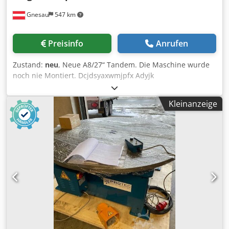
Gnesau
547 km
Preisinfo
Anrufen
Zustand:
neu
, Neue A8/27“ Tandem. Die Maschine wurde
noch nie Montiert. Dcjdsyaxwmjpfx Adyjk
Kleinanzeige