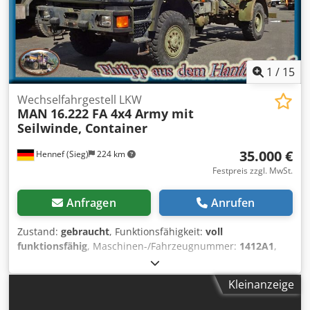
1
/
15
Wechselfahrgestell LKW
MAN
16.222 FA 4x4 Army mit
Seilwinde, Container
35.000 €
Hennef (Sieg)
224 km
Festpreis zzgl. MwSt.
Anfragen
Anrufen
Zustand:
gebraucht
, Funktionsfähigkeit:
voll
funktionsfähig
, Maschinen-/Fahrzeugnummer:
1412A1
,
Kilometerstand:
48.477 km
, Leistung:
163 kW (221,62 PS)
,
Erstzulassung:
07/1999
, Kraftstofftyp:
Diesel
,
Kleinanzeige
Gesamtgewicht:
16.000 kg
, Achsen-Konfiguration:
2
Achsen
, Farbe:
Grün
, Getriebetyp:
mechanisch
,