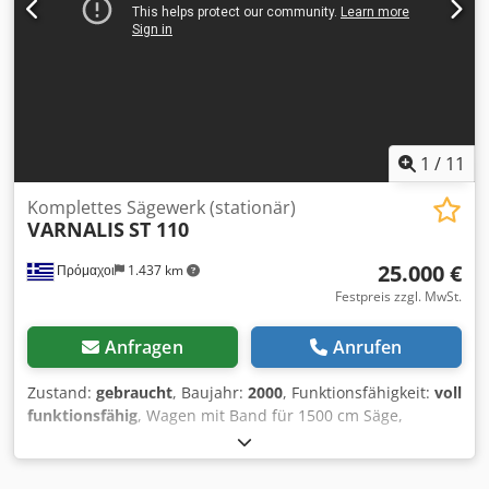
1
/
11
Komplettes Sägewerk (stationär)
VARNALIS
ST 110
25.000 €
Πρόμαχοι
1.437 km
Festpreis zzgl. MwSt.
Anfragen
Anrufen
Zustand:
gebraucht
, Baujahr:
2000
, Funktionsfähigkeit:
voll
funktionsfähig
, Wagen mit Band für 1500 cm Säge,
Stamm-Laderampe und 8 m Plattenförderer mit Halterung.
Sägemotor 37 kW. Dedpfx Adsxvpd Ijyock