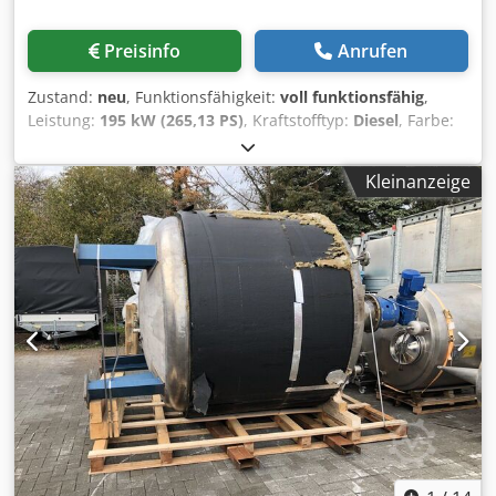
Preisinfo
Anrufen
Zustand:
neu
, Funktionsfähigkeit:
voll funktionsfähig
,
Leistung:
195 kW (265,13 PS)
, Kraftstofftyp:
Diesel
, Farbe:
Gelb
, Gesamtgewicht:
18.500 kg
, Baujahr:
2023
,
Maschinen-/Fahrzeugnummer:
SW4055CD00288
,
Kleinanzeige
Ausstattung:
Kabine, Klimaanlage, Standard-Schaufel,
Tempomat
, Der neue SANY SW405 Radlader hebt die
Produktivität auf ein neues Niveau. Mit seinem
leistungsstarken Deutz-Common-Rail-Dieselmotor und der
robusten, stabilen Rahmenkonstruktion ist er die ideale
Wahl, wenn Leistung und Zuverlässigkeit gefragt sind. Er
zeichnet sich durch hohe Losbrechkräfte und große
Kipplasten aus. Darüber hinaus ist dieses Kraftpaket mit
seinen vielen Ausstattungsoptionen eine multifunktionale
Maschine, die eine Vielzahl von Radladeraufgaben mit
Bravour meistert. Dsdpfxorblkke Adyeck