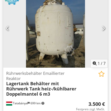
heads le/ri 2x110KW 2x132KW sawmotor 2x37KW Edging
Unit
1
/
7
Rührwerksbehälter Emaillierter
Reaktor
Lagertank Behälter mit
Rührwerk Tank
heiz-/kühlbarer
Doppelmantel 6 m3
3.500 €
Tatabánya
699 km
Festpreis zzgl. MwSt.