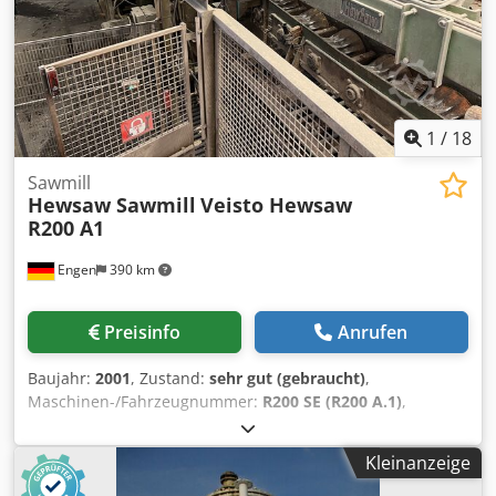
/ AISI 304 / Stahl lackiert Einrichtungen: Isolierung
Doppelmantel um Zylinder Diverse Anschlüsse am
Oberboden Domdeckel auf dem Oberboden Rührwerk mit
doppeltwirkender Gleitringdichtung
1
/
18
Sawmill
Hewsaw Sawmill
Veisto Hewsaw
R200 A1
Engen
390 km
Preisinfo
Anrufen
Baujahr:
2001
, Zustand:
sehr gut (gebraucht)
,
Maschinen-/Fahrzeugnummer:
R200 SE (R200 A.1)
,
Complete Sawmill Loglengths: 2,4-6,5m Logdiameters: 8-
35cm Linespeed: 75 m/min. Capacity: 120.000m3 / shift
Kleinanzeige
Metaldetector Hewsaw R200 SE with Banana infeed
Dcodpfx Aeyyl Uyodysk Boardseperator 2x132KW chipper