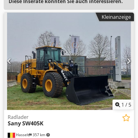
Diese Inserate könnten Sie auch interessieren.
Kleinanzeige
1
/
5
Radlader
Sany
SW405K
Hasselt
357 km