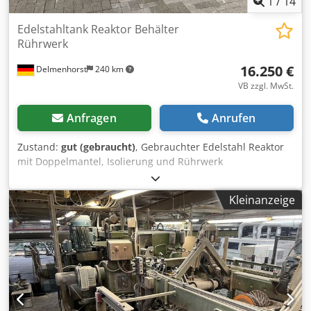
1
/
14
Edelstahltank Reaktor Behälter
Rührwerk
16.250 €
Delmenhorst
240 km
VB zzgl. MwSt.
Anfragen
Anrufen
Zustand:
gut (gebraucht)
, Gebrauchter Edelstahl Reaktor
mit Doppelmantel, Isolierung und Rührwerk
Artikelnummer: 10257 Letzter Verwendungszweck: Chemie
Volumen: ca. 8000L Betriebsdruck: +16/-1 Bar Typ: Stehend
Kleinanzeige
auf Füßen Dcodpfsd Dwmwox Adyok Material
(medienberührt): 1.4301 / AISI304 Ausführung:
Doppelmantel und isoliert Unterboden: Klöpperboden
Oberboden: Klöpperboden Abmessung Behälter: Behälter
Innendurchmesser: 2140mm Zyl. Höhe: 1600mm
Gesamthöhe: Ca 3820mm Höhe der Füße: 710mm
Außendruchmesser: 2200mm Abstand Abfluss zu Boden:
500mm Materialien: Innen: 1.4301 / AISI 304 Außen: 1.4301