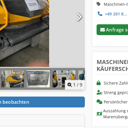
Maschinen-I
+49 201 8...
Anfrage 
MASCHINE
KÄUFERSC
Sichere Zah
1
/
9
Streng geprü
n beobachten
Persönliche
Auszahlung d
Warenüberg