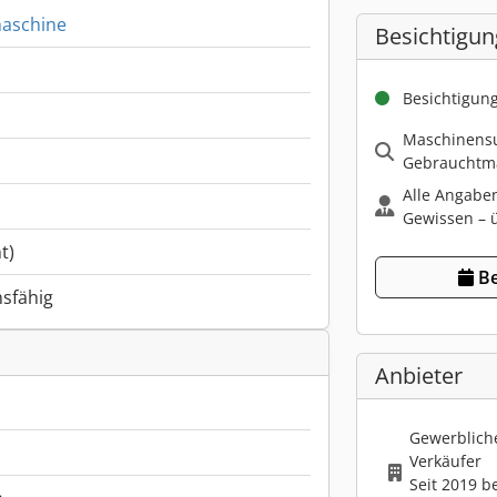
aschine
Besichtigun
Besichtigun
Maschinensu
Gebrauchtma
Alle Angabe
Gewissen – ü
t)
Be
nsfähig
Anbieter
Gewerbliche
Verkäufer
Seit 2019 b