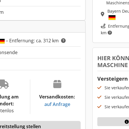
m
Maschinen
Bayern De
mm
Entfernung
km
– Entfernung: ca. 312 km
ionsende
HIER KÖNN
MASCHINE
Versteigern 
Sie verkauf
lung am
Versandkosten:
Sie verkaufe
ndort:
auf Anfrage
Sie verkaufe
tenlos
eitstellung stellen