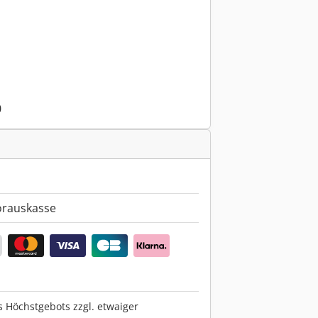
0
orauskasse
s Höchstgebots zzgl. etwaiger