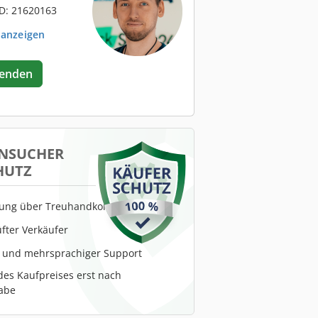
D: 21620163
 anzeigen
senden
NSUCHER
HUTZ
lung über Treuhandkonto
fter Verkäufer
r und mehrsprachiger Support
es Kaufpreises erst nach
abe