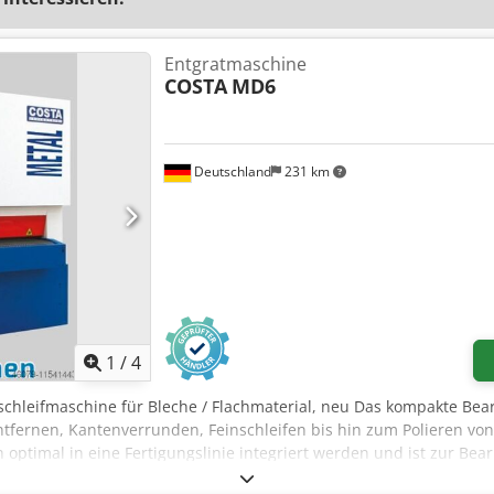
Entgratmaschine
COSTA
MD6
Deutschland
231 km
1
/
4
nschleifmaschine für Bleche / Flachmaterial, neu Das kompakte Be
ntfernen, Kantenverrunden, Feinschleifen bis hin zum Polieren von
optimal in eine Fertigungslinie integriert werden und ist zur Bea
les Teilegewicht: 500 kg Breitbänder mit Schleifbandabwicklung: