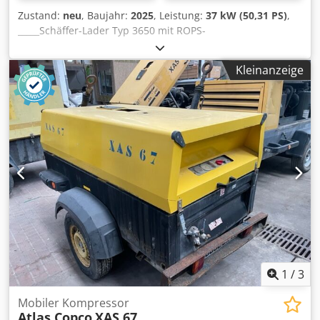
Zustand:
neu
, Baujahr:
2025
, Leistung:
37 kW (50,31 PS)
,
_____Schäffer-Lader Typ 3650 mit ROPS-
FahrerschutzdachKubota Diesel Motor D1803-CR-T37 KW =
50 PSHeckgewicht-Endplatte, Schnellgang 20 km/h,
Kleinanzeige
hydraul. Werkzeugverriegelung, Rückhaltesystemmit
BetriebsanleitungSonderausstattungKoffergewicht 100
kgHydraulikanschlüsse in
Ausf.SteckkupplungenBeleuchtungsanlageTÜV-Gutachten
Arbeitsmaschineselbstfahrend < 25
km/h(Beleuchtungsanlage gemäß StVZO
erforderlich)Arbeitsscheinwerfersatz LED 800 Lumen (2x
vorne und 1 x hinten)Abschleppvorrichtungmit Bolzen und
ZurrösenBereifung 15.0/55-17 AS 6-Loch, ET
-45Aufnahmerahmen Euro-WS hydraulische
Verriegelung,Lagerort:null Dodjx Evdvopfx Aggekr
1
/
3
Mobiler Kompressor
Atlas Copco
XAS 67