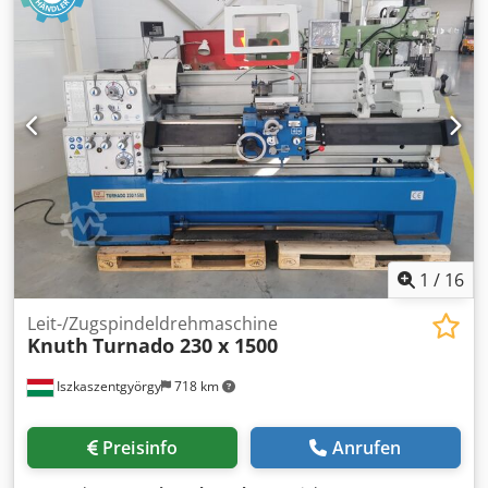
sind nicht verbindlich. Verbindlich ist der Kaufvertrag der
im Autohaus bei Kauf des Fahrzeuges abgeschlossen wird.
Irrtümer und Zwischenverkauf vorbehalten! Dkjdpfxevict Tj
Agger
1
/
16
Leit-/Zugspindeldrehmaschine
Knuth
Turnado 230 x 1500
Iszkaszentgyörgy
718 km
Preisinfo
Anrufen