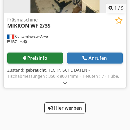
Fernregleranschluss : ja
1
/
5
Fräsmaschine
MIKRON
WF 2/3S
Contamine-sur-Arve
637 km
Preisinfo
Anrufen
Zustand:
gebraucht
, TECHNISCHE DATEN -
Tischabmessungen : 350 x 800 [mm] - T-Nuten : 7 - Hübe,
x, y, z : 400, 400, 370 [mm] Dkodpfxjuhbxao Aggor - Spindel
Geschwindigkeit : 50 - 2240 [U/min.] - Eilgang
Geschwindigkeit mit Potentiometer : 0 - 630 [mm/min.]
ZUBEHÖR - Anzeige 3 Achsen HENDENHAIN -
Verhaltungsblech
Hier werben