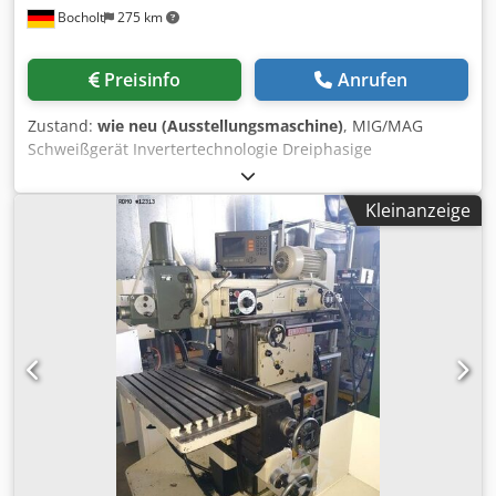
Bocholt
275 km
Preisinfo
Anrufen
Zustand:
wie neu (Ausstellungsmaschine)
, MIG/MAG
Schweißgerät Invertertechnologie Dreiphasige
Spannungsversorgung, Schweißmaschine - Master
Software TERRA PME inklusive Technische Daten
Kleinanzeige
Stromversorgung Spannung (50/60 Hz) : 3x400 ±15%
Maximale Eingangsleistung : 22.9 kVA Maximaler
Eingangsstrom : 31.1 A Leistungsfaktor PF : 0.73 Dkedpow
Rm Sajfx Aggsr Wirkungsgrad : 89% Träge Netzsicherung :
25 A Leerlaufspannung : 61Vdc IP-Schutzklasse : IP23S
Isolationsklasse : H Stromversorgungskabel : 4x3mm2 - 5 m
Schweißen Einstellungsbereich : 3-400A Einschaltdauer
MIG/MAG - 40 °C: 40% - 400A 100% - 330A Einschaltdauer
MIG/MAG - 25 °C: 100% - 400A Ø Drahtdurchmesser :1.0-
1.2 mm (opz 0.6-1.6) Ø Fülldraht :0.9 - 2.4 mm Ø
Aluminiumdraht :0.8 -1.6 mm Drahtgeschwindigkeit : 0.5 -
22.0 m/min Durchmesser der Drahtspule:Ø 200/300 mm