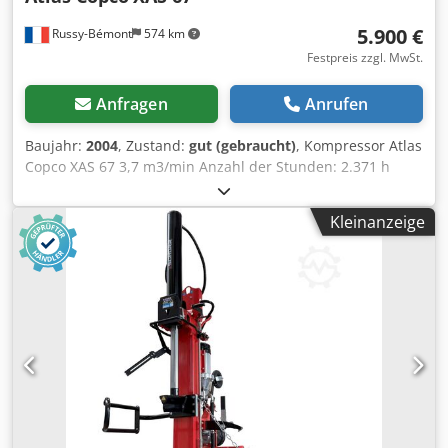
5.900 €
Russy-Bémont
574 km
Festpreis zzgl. MwSt.
Anfragen
Anrufen
Baujahr:
2004
, Zustand:
gut (gebraucht)
, Kompressor Atlas
Copco XAS 67 3,7 m3/min Anzahl der Stunden: 2.371 h
Deutz-Motor Dkedjiywpzspfx Aggjr Typ: Diesel
Kleinanzeige