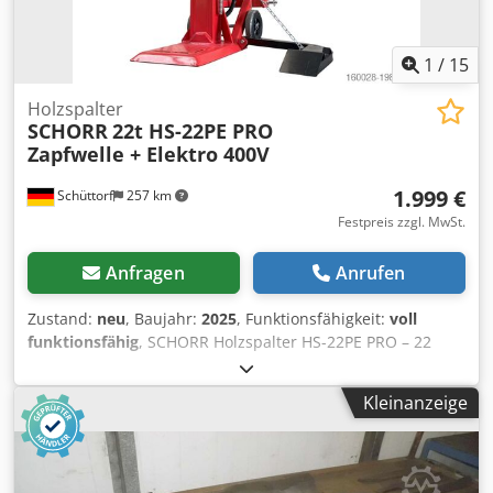
1
/
15
Holzspalter
SCHORR
22t HS-22PE PRO
Zapfwelle + Elektro 400V
1.999 €
Schüttorf
257 km
Festpreis zzgl. MwSt.
Anfragen
Anrufen
Zustand:
neu
, Baujahr:
2025
, Funktionsfähigkeit:
voll
funktionsfähig
, SCHORR Holzspalter HS-22PE PRO – 22
Tonnen Spaltkraft -- 22 t Spaltkraft – müheloses Spalten
von Hartholz und dicken Stämmen -- Massive Bauweise
Kleinanzeige
(340 kg) – robuste Hydraulik und stabiler Stahlrahmen --
Kombiantrieb: Zapfwelle und 400V Elektromotor – flexibel
im Wald oder am Hof -- Spaltlänge bis 110 cm – ideal für
lange Stammabschnitte -- Praktischer Stammheber –