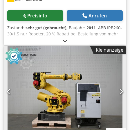
Preisinfo
Anrufen
Zustand:
sehr gut (gebraucht)
, Baujahr:
2011
, ABB IRB260-
30/1.5 nur Roboter, 20 % Rabatt bei Bestellung von mehr
als 1 Roboter. ENTWICKLUNG DER GSG ROBOTICS
Dodpfxoxq Tvqo Af Tskr Die GSG Robotics GmbH,
Kleinanzeige
gegründet 2005 in Gütersloh, ist seit 2015 in Marl ansässig
und verfügt über ein großzügiges Servicegebiet für
Roboterwartung und -reparatur. Im Laufe der Jahre haben
wir uns zu einem ganzheitlichen Partner für alle Belange
rund um Industrierobotik und Automatisierungstechnik
entwickelt. Wir sind Full-Service-Anbieter für die beiden
renommierten Roboterhersteller ABB und Fanuc.