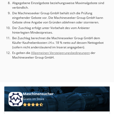
Roboter im Sortiment und führen Marken wie KUKA, ABB,
Abgegebene Einzelgebote beziehungsweise Maximalgebote sind
verbindlich.
FANUC und Motoman. Unser engagiertes Team ist auf die
Abwicklung dieser Roboter spezialisiert. Wenn Sie uns
Die Machineseeker Group GmbH behält sich die Prüfung
eingehender Gebote vor. Die Machineseeker Group GmbH kann
Informationen zu Ihrem Projekt mitteilen, empfehlen wir
Gebote ohne Angabe von Gründen ablehnen oder stornieren.
Ihnen gerne den passenden Roboter und unterstützen Sie
Der Zuschlag erfolgt unter Vorbehalt des vom Anbieter
während des gesamten Projekts.
hinterlegten Mindestpreises.
Bei Zuschlag berechnet die Machineseeker Group GmbH dem
Käufer Kaufnebenkosten i.H.v. 18 % netto auf dessen Nettogebot
(sofern nicht anderslautend im Inserat angegeben).
Es gelten die
Allgemeinen Versteigerungsbedingungen
der
Machineseeker Group GmbH.
Maschinensucher
Gratis im Store