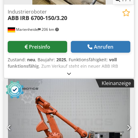
Industrieroboter
ABB
IRB 6700-150/3.20
Marienheide
206 km
Preisinfo
Anrufen
Zustand:
neu
, Baujahr:
2025
, Funktionsfähigkeit:
voll
funktionsfähig
, Zum Verkauf steht ein neuer ABB IRB
6700-150/3.20 >>ORIGINAL VERPACKT BAUJAHR 2025
Manipulator: 435-114 Variante: IRB 6700-150/3.20 209-202
Kleinanzeige
Manipulatorfarbe: ABB Graphite White std 287-4
Ausführung: Standard Ausführung 334-1 ABB Logo auf
Manipulator: Mit ABB-Logo 1999-1 Standard calibration
method: Axis Calibration Basis: 700-3 Steuerungsvarianten
IRC5: Single Cabinet Controller (Einzelschrank-Steuerung)
IRC5 129-1 Elektromagnetische Verträglichkeit (EMV): Für
CE Kennzeichnung vorbereitet. 769-2
Versorgungsspannung: Versorgungsspannung 400V 752-2
Netzanschluss: Netzanschluss über Stecker HAN HSB 6p+E