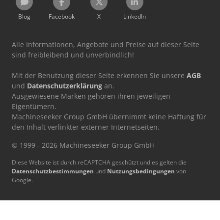
Blog
Facebook
X
LinkedIn
Alle Informationen, Angebote und Preise auf dieser Seite
sind freibleibend und unverbindlich!
Mit der Benutzung dieser Seite erkennen Sie unsere
AGB
und
Datenschutzerklärung
an.
Ausgewiesene Marken gehören ihren jeweiligen
Eigentümern.
Machineseeker Group GmbH übernimmt keine Haftung für
den Inhalt verlinkter externer Internetseiten.
© 1999 - 2026 Machineseeker Group GmbH
Diese Website ist durch reCAPTCHA geschützt und es gelten die
Datenschutzbestimmungen
und
Nutzungsbedingungen
von
Google.