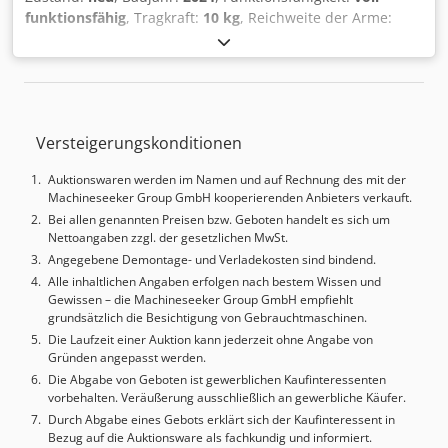
funktionsfähig
, Tragkraft:
10 kg
, Reichweite der Arme:
1.100 mm
, DIESER ROBOTER WURDE NOCH NIE
VERWENDET Der NACHI MZ10LF ist ein schneller,
hochpräziser 6-Achs-Industrieroboter, der für schnelle
und zuverlässige Automatisierungsaufgaben wie Pick &
Place, Montage, Verpackung, Schraubmontage sowie
Versteigerungskonditionen
leichte bis mittlere Materialhandhabung konzipiert wurde.
Dank seiner Langarmkonstruktion und dem stabilen
Auktionswaren werden im Namen und auf Rechnung des mit der
Armaufbau bietet er exzellente Taktzeiten und eine stabile
Machineseeker Group GmbH kooperierenden Anbieters verkauft.
Leistung – ideal für Hochserienfertigungen mit
Bei allen genannten Preisen bzw. Geboten handelt es sich um
erweitertem Arbeitsbereich. Anwendungsbereiche: Pick &
Nettoangaben zzgl. der gesetzlichen MwSt.
Place, Montage, Verpackung, Sortierung,
Angegebene Demontage- und Verladekosten sind bindend.
Schraubbefestigung und allgemeine
Alle inhaltlichen Angaben erfolgen nach bestem Wissen und
Automatisierungsaufgaben. Dsdpfx Afezgtwyj Tokr
Gewissen – die Machineseeker Group GmbH empfiehlt
Technische Daten: Modell: MZ10LF Typ: 6 Achsen Traglast:
grundsätzlich die Besichtigung von Gebrauchtmaschinen.
bis zu 10 kg Reichweite: ca. 1.100–1.200 mm (Langarm-
Die Laufzeit einer Auktion kann jederzeit ohne Angabe von
Version) Wiederholgenauigkeit: ±0,02 mm Achsen: 6
Gründen angepasst werden.
Kommunikation: PROFINET-fähig Installation:
Die Abgabe von Geboten ist gewerblichen Kaufinteressenten
Bodenmontage Lagerbestand: Mehrere Optionen
vorbehalten. Veräußerung ausschließlich an gewerbliche Käufer.
verfügbar Preis: Bitte kontaktieren Sie uns für ein Angebot
Durch Abgabe eines Gebots erklärt sich der Kaufinteressent in
Als PLC Merkezi EOOD verfügen wir über mehr als 500
Bezug auf die Auktionsware als fachkundig und informiert.