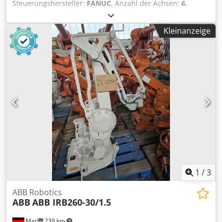
Steuerungshersteller:
FANUC
, Anzahl der Achsen:
6
,
Dieser 6-achsige FANUC ARC Mate 100iC Schweißroboter
wurde im Jahr 2011 hergestellt. Er ist ideal für
Kleinanzeige
Präzisionsschweißaufgaben und bietet eine robuste
Konstruktion und zuverlässige Leistung. Wenn Sie auf der
Suche nach hochwertigen Schweißfunktionen sind, sollten
Sie die FANUC ARC Mate 100iC Maschine in Betracht
ziehen, die wir zum Verkauf anbieten. Kontaktieren Sie uns
für weitere Informationen. Maschinenvorteile Technische
Maschinenvorteile • Nutzlast: 10 kg • Reichweite: 1. 421
mm • Wiederholbarkeit: ±0,08 mm Dedpsyaiyfefx Af Tekr •
Gewicht des roboters: ca. 130 kg • Montage: boden / wand
/ decke
1
/
3
ABB Robotics
ABB
ABB IRB260-30/1.5
Marl
239 km