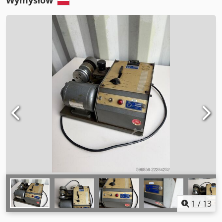
Wymysłów
1
/
13