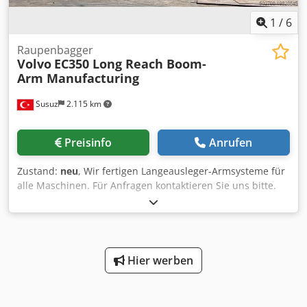
1
/
6
Raupenbagger
Volvo
EC350 Long Reach Boom-
Arm Manufacturing
Susuz
2.115 km
Preisinfo
Anrufen
Zustand:
neu
, Wir fertigen Langeausleger-Armsysteme für
alle Maschinen. Für Anfragen kontaktieren Sie uns bitte.
Dsdpfx Aew Sfdqodgswa
Hier werben