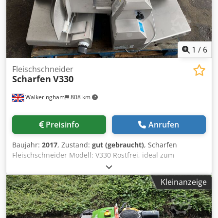
1
/
6
Fleischschneider
Scharfen
V330
Walkeringham
808 km
Preisinfo
Anrufen
Baujahr:
2017
, Zustand:
gut (gebraucht)
, Scharfen
Fleischschneider Modell: V330 Rostfrei, ideal zum
Schneiden von Schinken, Käse und anderem Frischfleisch,
1Ph, Klinge mit 330 mm Durchmesser, (vier Stück von 2016
Kleinanzeige
- 2018 auf Lager) Djdjfx Ng Sjpfx Adgowa