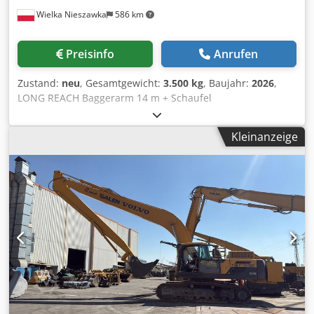
Wielka Nieszawka
586 km
Preisinfo
Anrufen
Zustand:
neu
, Gesamtgewicht:
3.500 kg
, Baujahr:
2026
,
LONG REACH Baggerarm 14 m + Schaufel
PREISGESTALTUNG FÜR JEDE MASCHINE MÖGLICH.
PREISGESTALTUNG FÜR LÄNGEN VON 8 M BIS 22 M
Kleinanzeige
MÖGLICH TECHNISCHE DATEN Werkstoff: S355-Stahl Länge:
14 m Maximale Reichweite: 'vorwärts': 13.5 m Maximale
Grabtiefe: 9.5 m Gewicht: ca. 3500 kg Dodpfx Adsua Uy
Usgowa Fassungsvermögen des Löffelstiels: 0,9 m3 Alle
Stifte sind gehärtet (zur Erhöhung der Härte über 50 HRC)
1 Zylinder Schaufel, 6 Rohre, 4 Schläuche, 8 Stifte, 5
Schmierrohre, 1 Verbindungssatz Fabra: Marke KAISAI
(Farbe wählbar) Schlauch: Marke GATES Alle Stifte sind mit
Schmiernippeln versehen Alle "Rohre" sind phosphatiert