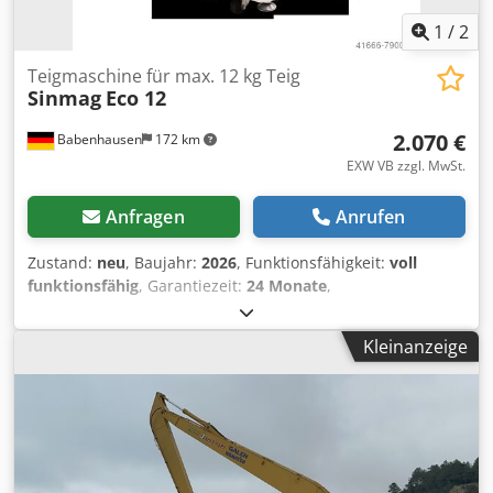
1
/
2
Teigmaschine für max. 12 kg Teig
Sinmag
Eco 12
2.070 €
Babenhausen
172 km
EXW VB zzgl. MwSt.
Anfragen
Anrufen
Zustand:
neu
, Baujahr:
2026
, Funktionsfähigkeit:
voll
funktionsfähig
, Garantiezeit:
24 Monate
,
Eingangsspannung:
230 V
, Gesamtlänge:
700 mm
,
Gesamtbreite:
505 mm
, Gesamthöhe:
870 mm
,
Kleinanzeige
Fassungsvermögen des Behälters:
20 l
, Leergewicht:
105
kg
, Leistung:
1,3 kW (1,77 PS)
, Neumaschine mit 24
Monaten Gewährleistung Vorteile: + von unserem Bäcker-
und Konditormeister mit diversen Teigen getestet + sehr
solide gebaut, Kraftübertragung mit Riemenantrieb + kein
Starkstrom notwendig - Betrieb mit 230V möglich! + mit 4