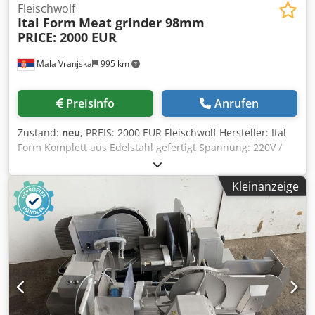
Fleischwolf
Ital Form
Meat grinder 98mm
PRICE: 2000 EUR
Mala Vranjska
995 km
Preisinfo
Anrufen
Zustand:
neu
, PREIS: 2000 EUR Fleischwolf Hersteller: Ital
Form Komplett aus Edelstahl gefertigt Spannung: 220V /
50Hz Leistung: 2,2 kW Dwedpfx Adsx Dcdqogsa
Kleinanzeige