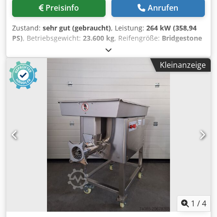
Preisinfo
Anrufen
Zustand:
sehr gut (gebraucht)
, Leistung:
264 kW (358,94
PS)
, Betriebsgewicht:
23.600 kg
, Reifengröße:
Bridgestone
30/65R25
, Reifenzustand:
70 %
, Baujahr:
2023
,
Betriebsstunden:
1.710 h
, Ausstattung:
Klimaanlage
,
Kleinanzeige
VOLVO A30G Baujahr: 2023 Betriebsstunden: 1.710 std.
Geschlossene Kabine Klimaanlage Rückfahrkamera Radio
Zentralschmierung Muldenheizung Heckklappe
Bridgestone Reifen 30/65R25 ca 70% erhalten VOLVO D11M
Motor mit 264kW CE Abmessungen für Transport L/B/H -
10.5 x 3 x 3.4m Dwedpfx Adjya U Unegsa Einsatzgewicht:
23,6 to.
1
/
4