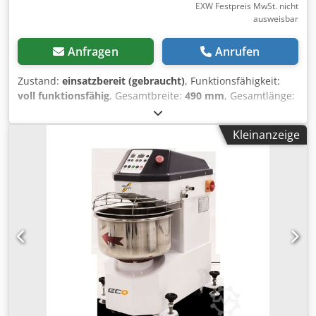
EXW Festpreis MwSt. nicht
ausweisbar
Anfragen
Anrufen
Zustand:
einsatzbereit (gebraucht)
, Funktionsfähigkeit:
voll funktionsfähig
, Gesamtbreite:
490 mm
, Gesamtlänge:
521 mm
, Gesamthöhe:
546 mm
, Gesamtgewicht:
24 kg
, Art
des Eingangsstroms:
Gleichstrom (DC)
,
Kleinanzeige
Eingangsspannung:
220 V
, Bürodrucker. Djdpfxjxac I Ie
Adgewa