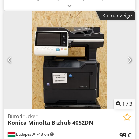
Kraftstofftyp:
Benzin
, Kraftstoff:
Super 95
, Getriebetyp:
Sonstige
, Baujahr:
2023
, AGRIA 9600 - 112 !!! 2. Generation
Kleinanzeige
neues Modell !!! Dsdoxa Ar Tjpfx Adgowa Ferngesteuerte
Mähraupe mit 112cm Sichelmulchdeck Diese AGRIA 9600-
112 Mähraupe ist Baujahr 2023, und hat erst 304
Betriebsstunden lt. Zähler und befindet sich in einem sehr
guten Gesamtzustand mit normalen Gebrauchs- und
Verschleißspuren. Kundendienst frisch durchgeführt.
aktueller UVP liegt bei 44.900,-€. Der Nettopreis beträgt
26.806,-€ // Bruttopreis 31.900,-€ - Besichtigung /
Probefahrt gerne möglich! - Versand kostet bundesweit
400,-€ per Spedition! - Finanzierung / Leasing kann
individuell für Sie angefragt werden
1
/
3
Bürodrucker
Konica Minolta
Bizhub 4052DN
99 €
Budapest
748 km