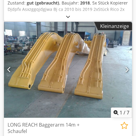
Zustand:
gut (gebraucht)
, Baujahr:
2018
, 5x Stück Kopierer
Djdpfx Asxzggqjdgjwa Bj ca 2010 bis 2019 2xStück Rico 2x
Toshiba 1x Xerox
Kleinanzeige
1
/
7
LONG REACH Baggerarm 14m +
Schaufel