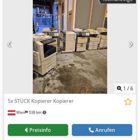
anspruchsvollen Bauumgebungen entwickelt wurden. Die
Maschinendetails auf dem Foto Maschinenmodell:
Komatsu PC450 Gesamtlänge:22m Schaufel Kapazität:
1m^3 Verwendungsbereich: Hafenbau Für detaillierte
Informationen und Anfragen, kontaktieren Sie uns bitte
Dsdpsq E Iw Rsfx Adgswa
1
/
6
5x STÜCK Kopierer Kopierer
Wien
538 km
Preisinfo
Anrufen