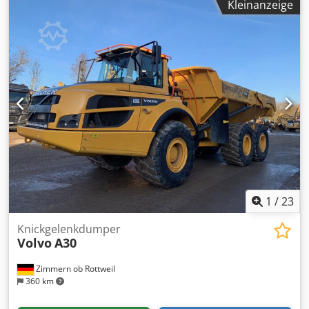
Kleinanzeige
1
/
23
Knickgelenkdumper
Volvo
A30
Zimmern ob Rottweil
360 km