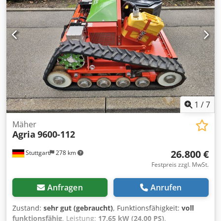
1
/
7
Mäher
Agria
9600-112
26.800 €
Stuttgart
278 km
Festpreis zzgl. MwSt.
Anfragen
Anrufen
Zustand:
sehr gut (gebraucht)
, Funktionsfähigkeit:
voll
funktionsfähig
, Leistung:
17,65 kW (24,00 PS)
,