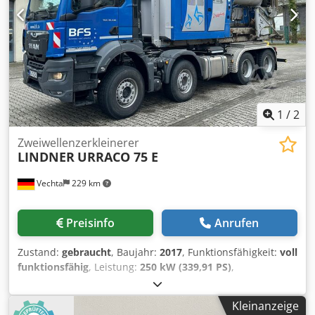
(Bj.2011) Crsdpfx Adoufch Deref 5 Ausschübe mit Rotator
(15m) Euro 5
1
/
2
Zweiwellenzerkleinerer
LINDNER
URRACO 75 E
Vechta
229 km
Preisinfo
Anrufen
Zustand:
gebraucht
, Baujahr:
2017
, Funktionsfähigkeit:
voll
funktionsfähig
, Leistung:
250 kW (339,91 PS)
,
Elektroantrieb: 250 kW Inklusive Schaltschrank Credpjyuvr
Rsfx Adrof
Kleinanzeige