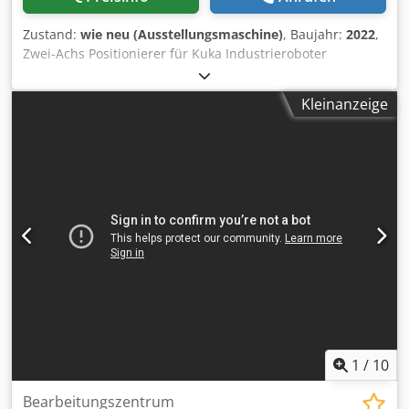
Zustand:
wie neu (Ausstellungsmaschine)
, Baujahr:
2022
,
Zwei-Achs Positionierer für Kuka Industrieroboter
maximale Traglast 500Kg Positions-wiederholungs-
genauigkeit= 0,1mm Bauhöhe: 982mm Neigungsbereich:
Kleinanzeige
+/- 93° Cedpfxslhr H Ho Adrsrf Drehbereich: unbegrenzt
Installations-position: Boden Nenn-Schweißstrom
(100%Einschaltdauer) = 500A ( 60% Einschaltdauer) = 600A
1
/
10
Bearbeitungszentrum