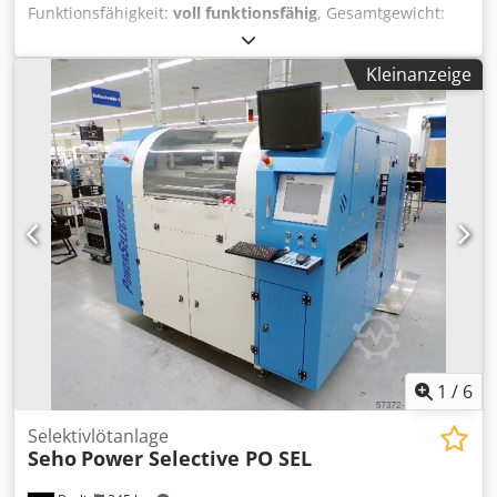
Funktionsfähigkeit:
voll funktionsfähig
, Gesamtgewicht:
2.200 kg
, KUKA KRC4 Linearachse 1500/3T Cjdpfxovzxg Te
Adrsrf Artikelnummer: 8143983 Seriennummer: 143983 Die
Kleinanzeige
KUKA KRC4 Linearachse ist eine hochpräzise und robuste
Bewegungseinheit, die sich ideal für industrielle
Anwendungen eignet. Sie gewährleistet eine exakte
Steuerung der Bewegungsabläufe und spielt eine zentrale
Rolle in Automatisierungsprozessen sowie
Robotiksystemen innerhalb der Fertigung. Ihre stabile
Konstruktion sorgt für eine kontinuierlich zuverlässige
Leistung, selbst in anspruchsvollsten Einsatzbereichen.
1
/
6
Selektivlötanlage
Seho
Power Selective PO SEL