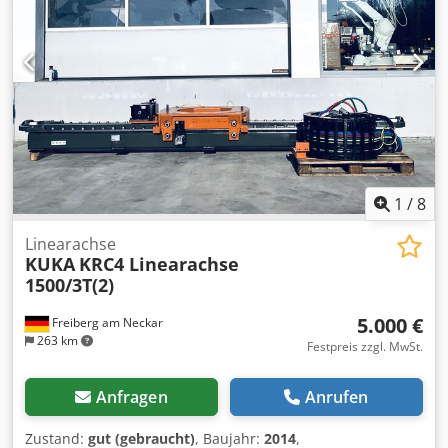
3500 x 30 mm - max. Kontaktscheibendurchmesser 200
Kammer des Ölzylinders, um das Pressen und Biegen des
mm - Motorleistung 4 kW 2 x Polierstationen, -
Oberwerkzeugs zu ermöglichen. Die CNC-BAYKAL-Hybrid-
Polierscheibendurchmesser 350 - 600 mm - Leistung 5,5
Abkantpressen sind für Presskräfte von 100 bis 1250
kW Greiferwechselschrank Csdpjg Saqvefx Adrorf
Tonnen geeignet. Die Synchronisation der linken und
BandfördererInteroll Automation GmbH - Gesamtlänge ca.
rechten Seite des Oberbalkens wird separat durch zwei
2000 mm - Bandbreite ca. 440 mm Wir haben 4 solche
Servo-Bidirektionalpumpen gesteuert.
Zellen.
1
/
8
Linearachse
KUKA
KRC4 Linearachse
1500/3T(2)
5.000 €
Freiberg am Neckar
263 km
Festpreis zzgl. MwSt.
Anfragen
Anrufen
Zustand:
gut (gebraucht)
, Baujahr:
2014
,