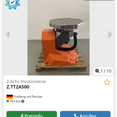
1
/
10
2-Achs Positionierer
Z.TT2A500
Freiberg am Neckar
263 km
Preisinfo
Anrufen