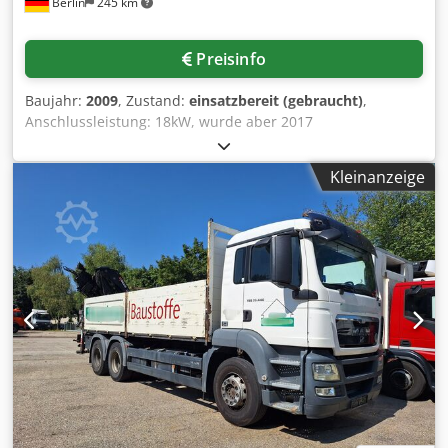
Berlin
245 km
Preisinfo
Baujahr:
2009
, Zustand:
einsatzbereit (gebraucht)
,
Anschlussleistung: 18kW, wurde aber 2017
generalüberholt, eine Besichtigung ist möglich. Codpfsn
Htktox Adrerf
Kleinanzeige