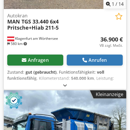
1
/
14
Autokran
MAN TGS 33.440 6x4
Pritsche+Hiab 211-5
36.900 €
Klagenfurt am Wörthersee
580 km
VB zzgl. MwSt.
Anfragen
Anrufen
Zustand:
gut (gebraucht)
, Funktionsfähigkeit:
voll
funktionsfähig
, Kilometerstand:
540.000 km
, Leistung:
323,62 kW (440,00 PS)
, Erstzulassung:
07/2011
,
Kraftstofftyp:
Diesel
, Gesamtgewicht:
26.000 kg
, Achsen-
Kleinanzeige
Konfiguration:
6x4
, Kraftstoff:
Diesel
, Fahrerkabine:
Fahrerhaus
, Getriebetyp:
mechanisch
, Emissionsklasse:
Euro5
, Federung:
Blatt-Luft
, Laderaumlänge:
6.300 mm
,
Baujahr:
2011
, Ausstattung:
ABS, Differentialsperre,
Hydraulik, Kran, Tempomat
, Guter Zustand! Fahrbereit!
6X4 BLATT/LUFT FEDERUNG Kran Hiab 211-5 mit Funk