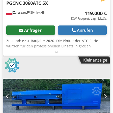
PGCNC
3060ATC 5X
119.000 €
Zaleszany
804 km
EXW Festpreis zzgl. MwSt.
Anfragen
Anrufen
Zustand:
neu
, Baujahr:
2026
, Die Plotter der ATC-Serie
wurden für den professionellen Einsatz in großen
Industrieanlagen und Fabriken zur Herstellung komplexer,
großformatiger Bauteile entwickelt. Dank ihrer speziellen
Kleinanzeige
Konstruktion ist die Maschine unter anderem für die
Herstellung von Gussmodellen und Yachten geeignet,
wodurch die Bearbeitungszeiten erheblich reduziert
werden. Um den Anforderungen der Schwerzerspanung
gerecht zu werden, verfügen die ATC-Maschinen über eine
zusätzlich verstärkte Struktur und leistungsstärkere AC-
Servoantriebe an jeder Achse. Dank der fünf Achsen
können auch die anspruchsvollsten Werkstücke im
Bearbeitungsprozess unterstützt werden. Die Plotter
dieser Serie sind serienmäßig mit einem automatischen