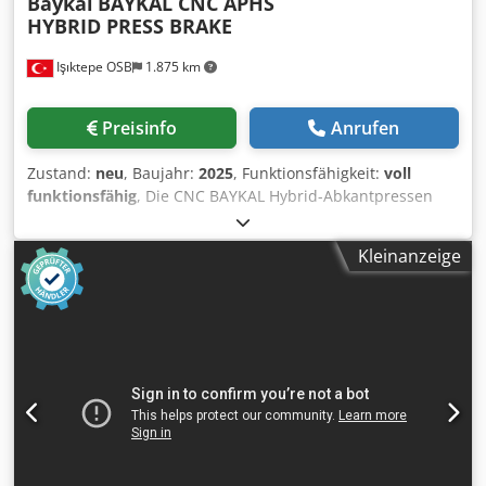
Baykal
BAYKAL CNC APHS
HYBRID PRESS BRAKE
Işıktepe OSB
1.875 km
Preisinfo
Anrufen
Zustand:
neu
, Baujahr:
2025
, Funktionsfähigkeit:
voll
funktionsfähig
, Die CNC BAYKAL Hybrid-Abkantpressen
vereinen die Vorteile hydraulischer und vollelektrischer
Abkantpressen in einem System. Wenn Sie schnelle,
Kleinanzeige
präzise und energieeffiziente Abkantpressen suchen, sind
Sie bei BAYKAL genau richtig. Die CNC BAYKAL Hybrid-
Abkantpressen sparen deutlich Energie und Kraftstoff,
verbessern die Biegeeffizienz, reduzieren das Risiko von
Ölleckagen, senken die Installationskosten, verlängern die
Lebensdauer der Verbrauchsmaterialien, verbessern die
Biegegenauigkeit, reduzieren den Lärm und verbessern
die Arbeitsumgebung. Die CNC BAYKAL Hybrid-
Abkantpressen sind mit einem individuellen
elektrohydraulischen Servoantrieb und Servopumpen zur