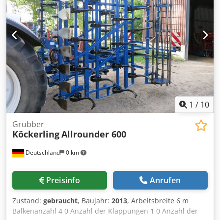
1
/
10
Grubber
Köckerling
Allrounder 600
Deutschland
0 km
Preisinfo
Anrufen
Zustand:
gebraucht
, Baujahr:
2013
, Arbeitsbreite 6 m
Balkenanzahl 4 0 Anzahl der Klappungen 1 0 Anzahl der