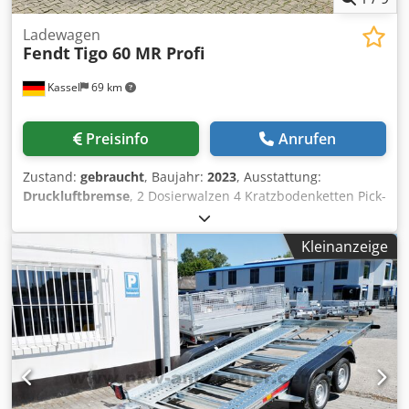
Ladewagen
Fendt
Tigo 60 MR Profi
Kassel
69 km
Preisinfo
Anrufen
Zustand:
gebraucht
, Baujahr:
2023
, Ausstattung:
Druckluftbremse
, 2 Dosierwalzen 4 Kratzbodenketten Pick-
Up Tastrolle Wagenmitte Loadsensing / Steuerleitung BG2
Loadsensing BG4 2 Stufen Kratzbodenmotor
Kleinanzeige
Arbeitsscheinwerfer / 3 x LED Seitl. Ausschwenkbarer
Messer- rahmen Einstiegstüre zum Laderaum ISO / BUS
Bedie Dedpfx Aotlq E Sjhyjwa