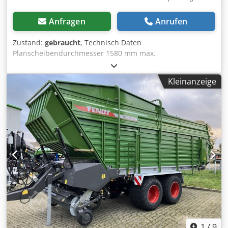
Anfragen
Anrufen
Zustand:
gebraucht
, Technisch Daten
Planscheibendurchmesser 1580 mm max.
Drehdurchmesser 1700 mm max. Drehhöhe
Querbalkensupport 1250 mm max. Drehhöhe
Kleinanzeige
Seitensupport 1160 mm max. Planscheibenlast 12000 kg
max. Entfernung Planscheibe bis Querbalken-Unterkante
1210 mm max. Entfernung Planscheibe bis
Seitenstahlhalter-Unterkante 980 mm Djdswyn Ntopfx
Ahyowa max. Entfernung Planscheibe bis Revolverkopf-
Unterkante 1420 mm 18 Spindeldrehzahlen 2,8 - 140
U/min 18 Vorschubstufen 0,063 - 3,15 mm/U
Gesamtleistungsbedarf 55 kW Raumbedarf ca. 5300 x 3500
x 4100 mm Steuerung konventionell
1
/
9