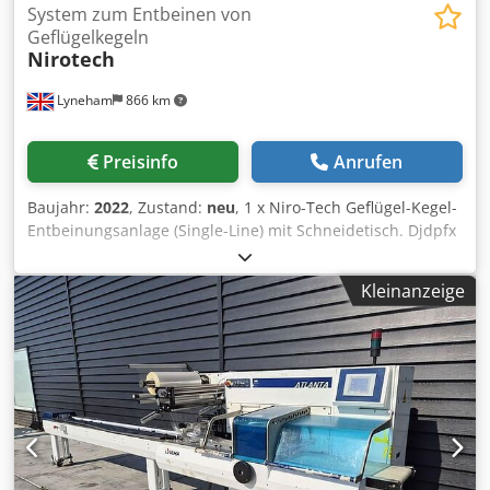
System zum Entbeinen von
Geflügelkegeln
Nirotech
Lyneham
866 km
Preisinfo
Anrufen
Baujahr:
2022
, Zustand:
neu
, 1 x Niro-Tech Geflügel-Kegel-
Entbeinungsanlage (Single-Line) mit Schneidetisch. Djdpfx
Aehr Rp Dshyewa Mit automatischem Auswurf der leeren
Karkasse am Ende der Linie. Geschwindigkeit - Variable,
Kleinanzeige
bis zu 700 Vögel / Stunde. Gesamtabmessungen - 5000mm
L x 900mm B x 1100mm H ungefähr. Elektrische
Versorgung - 400v, 50hz, 3 Phasen.