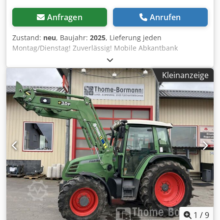
Anfragen
Anrufen
Zustand:
neu
, Baujahr:
2025
, Lieferung jeden
Montag/Dienstag! Zuverlässig! Mobile Abkantbank
1400/2.0mm ohne Rollenschere Dwjdpfx Aob Hqa Ejhyoa
Wir sind Ihr Partner wenn es um
Kleinanzeige
Blechbearbeitungsmaschinen geht. Unser Anspruch an
uns selbst ist es, hoch qualitative und verlässliche Arbeit
zu leisten, um Ihren Ansprüchen mehr als zu genügen! Wir
sind nur deshalb so erfolgreich, weil wir unsere Arbeit mit
Leib und Seele leisten! Technische Daten die maximale
Arbeitslänge 1400 mm die max. Dicke des Stahlbleches für
2,0 mm Biegewange 24 mm das Gewicht etwa 190
Kilogramm der Handmaschine das Heben des
Oberbalkens in drei Lagen Die max. lichte Weite zwischen
den Balken 80 mm Lieferung deutschlandsweit 180 Euro
Preis: 1450 Euro inkl. Transportrollen Lieferfrist: jede
Woche Barzahlung bei der Lieferung Die Rollenschere
(max. Schneideleistung bis 0,8 mm / Stahlblech) kostet
optional 350 Euro Handfalzmaschine kostet optional 75
1
/
9