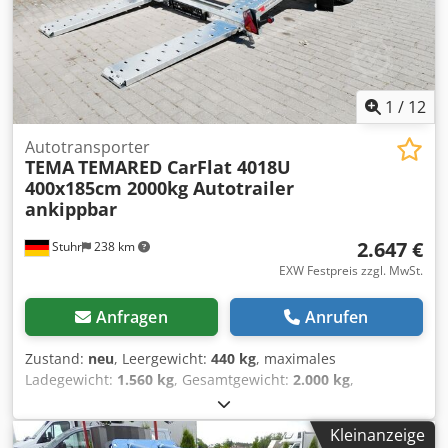
1
/
12
Autotransporter
TEMA
TEMARED CarFlat 4018U
400x185cm 2000kg Autotrailer
ankippbar
2.647 €
Stuhr
238 km
EXW Festpreis zzgl. MwSt.
Anfragen
Anrufen
Zustand:
neu
, Leergewicht:
440 kg
, maximales
Ladegewicht:
1.560 kg
, Gesamtgewicht:
2.000 kg
,
Laderaumlänge:
4.000 mm
, Laderaumbreite:
1.850 mm
,
Reifengröße:
195/50r13c
, *Autotrailer *vom
Kleinanzeige
*Anhängerhersteller* TEMARED Modell CAR FLAT 4018U