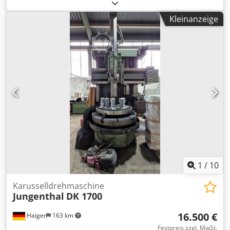
Walzen 1 St. Saatbettkombination Die techn. Daten sind
Hersteller- bzw. Betreiberangaben und daher für uns
Kleinanzeige
unverbindlich. Einen Zwischenverkauf behalten wir uns
vor; es gelten ausschließlich unsere Geschäfts- und
Verkaufsbedingungen. Über uns mehr als 400 eigene
Maschinen im Lager über 15.000 m² Lagerfläche,
Krankapazität 70 t mehr als 10.000 Artikel Zubehör für Ihre
Werkstatt Sie wollen Maschinen Produktionslinien oder
Ihren Betrieb verkaufen, dann sprechen Sie uns an.
Weitere Angebote finden Sie auf unserer Webseite.
Besichtigungen sind nach Absprache möglich. Wir freuen
uns auf Ihren Besuch. Ihr Markus Hirsch Team Dwedpoyv
Ixasfx Ahyoa
1
/
10
Karusselldrehmaschine
Jungenthal
DK 1700
16.500 €
Haiger
163 km
Festpreis zzgl. MwSt.