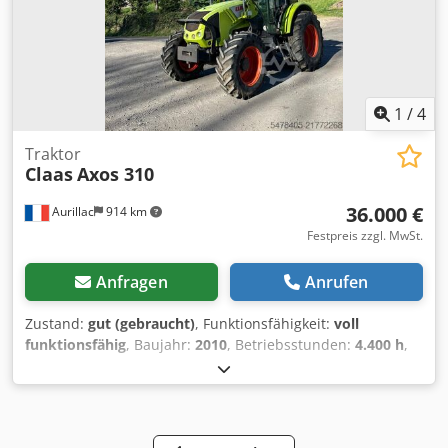
neigunsverstellbarHeizung ohne KlimaanlageFrontlader
mit Parallelführung ohne drittem SteuerkreisVerkauf
erfolgt DIfferenzbesteuert nach § 25a UStG,Lagerort:null
Djdpfxoyv S Uls Ahyswa
1
/
4
Traktor
Claas
Axos 310
36.000 €
Aurillac
914 km
Festpreis zzgl. MwSt.
Anfragen
Anrufen
Zustand:
gut (gebraucht)
, Funktionsfähigkeit:
voll
funktionsfähig
, Baujahr:
2010
, Betriebsstunden:
4.400 h
,
Leistung:
55,16 kW (75,00 PS)
,
Maschinen-/Fahrzeugnummer:
A2204DAA2203584
,
Ausstattung:
Kabine
, Hydraulischer Wendegetriebe, ohne
Klimaanlage, FL80 Lader Dsdpfey Eq Upex Ahyjwa