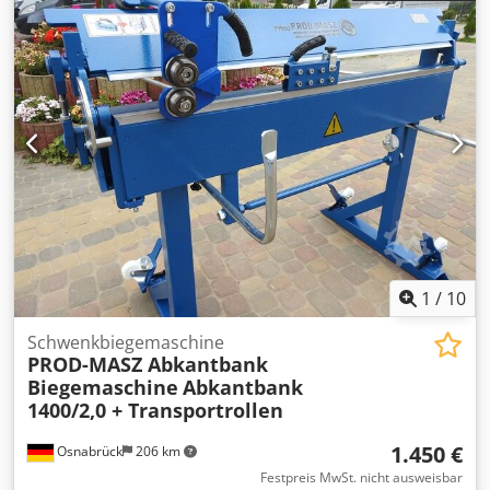
2000. Ein ankippbarer *Autotransportanhänger* geeignet
für Kleinfahrzeuge. Serienausstattung des
*Autotransporter* ist eine Kippfunktion mit
Gewichtsverlagerung, Zurrösen, Auffahrschienen,
Stützrad, Rahmen galvanisch verzinkt und V-Deichsel. Für
diesen *Pkwanhänger für Autotransport* bekommen Sie
auch Zubehör wie Dwodpfx Ahoqv Am Seyoa Ersatzrad,
Werkzeugbox, Autozurrgurte, Radzurrgurte und eine
Diebstahlsicherung.
1
/
10
Schwenkbiegemaschine
PROD-MASZ Abkantbank
Biegemaschine
Abkantbank
1400/2,0 + Transportrollen
1.450 €
Osnabrück
206 km
Festpreis MwSt. nicht ausweisbar