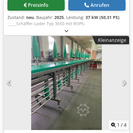
Preisinfo
Anrufen
Zustand:
neu
, Baujahr:
2025
, Leistung:
37 kW (50,31 PS)
,
_____Schäffer-Lader Typ 3650 mit ROPS-
FahrerschutzdachKubota Diesel Motor D1803-CR-T37 KW =
50 PSHeckgewicht-Endplatte, Schnellgang 20 km/h,
Kleinanzeige
hydraul. Werkzeugverriegelung, Rückhaltesystemmit
BetriebsanleitungSonderausstattungKoffergewicht 100
kgHydraulikanschlüsse in
Ausf.SteckkupplungenBeleuchtungsanlageTÜV-Gutachten
Arbeitsmaschineselbstfahrend < 25
km/h(Beleuchtungsanlage gemäß StVZO
erforderlich)Arbeitsscheinwerfersatz LED 800 Lumen (2x
vorne und 1 x hinten)Abschleppvorrichtungmit Bolzen und
ZurrösenBereifung 15.0/55-17 AS 6-Loch, ET
-45Aufnahmerahmen Euro-WS hydraulische
Verriegelung,Lagerort:null Djdjx Evdvspfx Ahyswa
1
/
4