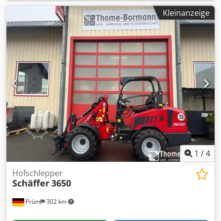
Kleinanzeige
1
/
4
Hofschlepper
Schäffer
3650
Prüm
302 km