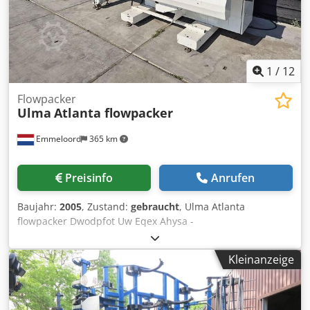
1
/
12
Flowpacker
Ulma
Atlanta flowpacker
Emmeloord
365 km
Preisinfo
Anrufen
Baujahr:
2005
, Zustand:
gebraucht
, Ulma Atlanta
flowpacker Dwodpfot Uw Eqex Ahysa -
Kleinanzeige