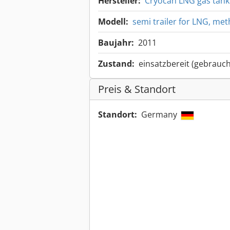
Hersteller:
Cryocan LNG gas tank
Modell:
semi trailer for LNG, me
Baujahr:
2011
Zustand:
einsatzbereit (gebrauch
Preis & Standort
Standort:
Germany