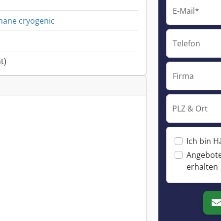
E-Mail*
thane cryogenic
Telefon
t)
Firma
PLZ & Ort
Ich bin H
Angebote
erhalten