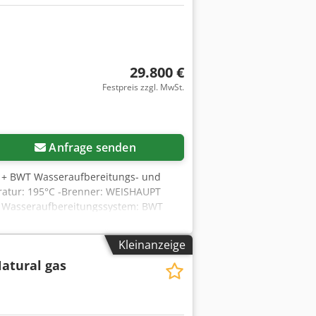
29.800 €
Festpreis zzgl. MwSt.
Anfrage senden
3 + BWT Wasseraufbereitungs- und
ratur: 195°C -Brenner: WEISHAUPT
es Wasseraufbereitungssystem: BWT
ieindustrie, Wartungsfreies System
Kleinanzeige
atural gas