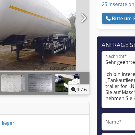
25 Inserate on
Bitte um 
ANFRAGE S
Nachricht*
1
/
6
Name*
flieger