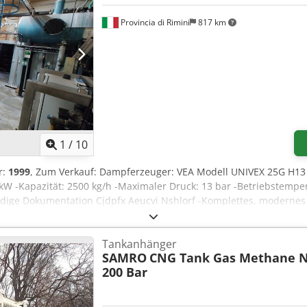
Provincia di Rimini
817 km
1
/
10
r:
1999
, Zum Verkauf: Dampferzeuger: VEA Modell UNIVEX 25G H1
W -Kapazität: 2500 kg/h -Maximaler Druck: 13 bar -Betriebstempe
tändige Dokumentation Cjdpfx Aeucvi Nshlorf -Komplettes, modern
ustriekessel, Wasseraufbereitung, Ölbrenner, Dampfanlage, Energ
Tankanhänger
SAMRO
CNG Tank Gas Methane N
200 Bar