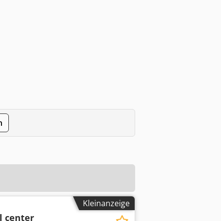
n
Kleinanzeige
l center