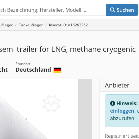
Suchen
uflieger
Tankauflieger
Inserat-ID: A16262362
semi trailer for LNG, methane cryogenic
Standort
cht
Deutschland
Anbieter
Hinweis:
einloggen,
u
abzurufen.
Registriert sei