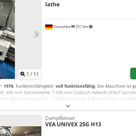
lathe
Düsseldorf
257 km
1
/
11
r:
1978
, Funktionsfähigkeit:
voll funktionsfähig
, Die Maschine ist
ett: 400 mm Spitzenweite: 1.000 mm Csdpsyh Ndwsfx Ahlsrf Spind
/min Maschinengewicht: 1.700 kg Inklusive 3-Backenfutter und We
Dampfkessel
VEA
UNIVEX 25G H13