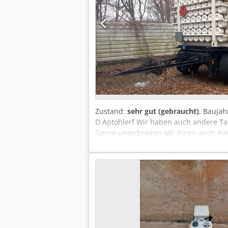
Zustand:
sehr gut (gebraucht)
, Baujah
D Aptohlerf Wir haben auch andere Tan
Gerne unterbreiten wir Ihnen auch ein
telefonisch oder per E-Mail.