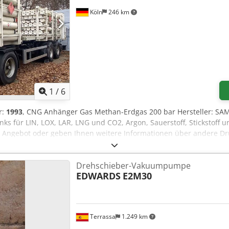
Köln
246 km
1
/
6
r:
1993
, CNG Anhänger Gas Methan-Erdgas 200 bar Hersteller: SAMR
ks für LIN, LOX, LAR, LNG und CO2, Argon, Sauerstoff, Stickstoff 
 Angebot oder geben Ihnen weitere Informationen über andere Druc
Drehschieber-Vakuumpumpe
EDWARDS
E2M30
Terrassa
1.249 km