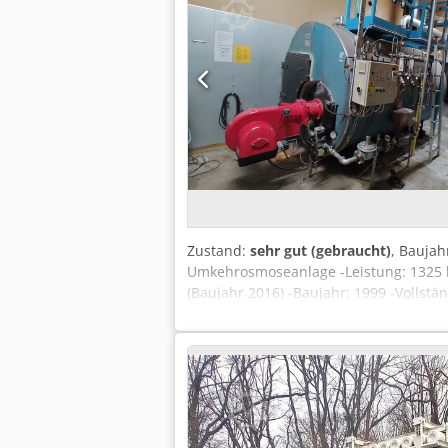
Zustand:
sehr gut (gebraucht)
, Baujah
Umkehrosmoseanlage -Leistung: 1325 k
(Baujahr 2016) -Baujahr: 1999 -Volls
Tag: Dampfkessel, Dampferzeuger, Ind