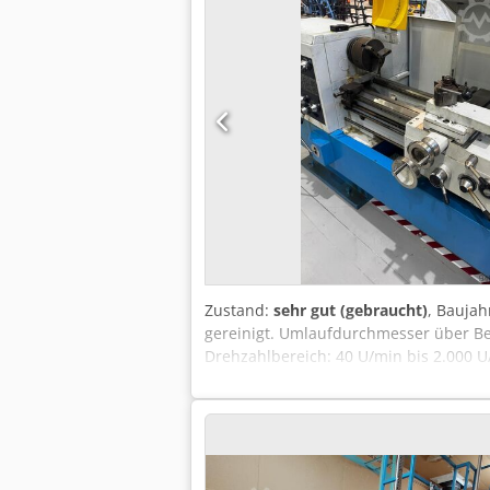
Zustand:
sehr gut (gebraucht)
, Baujah
gereinigt. Umlaufdurchmesser über B
Drehzahlbereich: 40 U/min bis 2.000 U