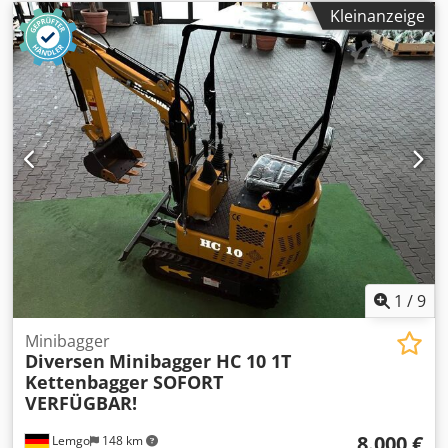
Kleinanzeige
1
/
9
Minibagger
Diversen
Minibagger HC 10 1T
Kettenbagger SOFORT
VERFÜGBAR!
8.000 €
Lemgo
148 km