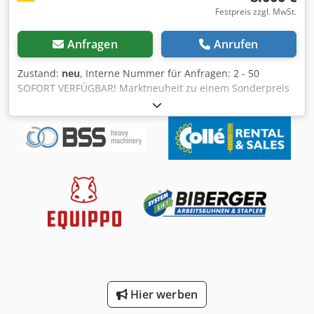
Festpreis zzgl. MwSt.
Anfragen
Anrufen
Zustand:
neu
, Interne Nummer für Anfragen: 2 - 50
SOFORT VERFÜGBAR! Marktneuheit zu einem Sonderpreis
der HC 10 1T Minibagger / Kettenbagger Verfügbar mit
Löffel und Stemmhammer. HT10 1T Minibagger *
Technische Daten: * Gewicht 1000kg * Fassungsvermögen
des Grablöffels 0,025 cbm/120 kg * Eimerbreite 380mm *
Motor CHANGCHAI (192FAM) Diesel * Bohrhub Einzylinder,
Lüfter cool Nennleistung 8,2 kw/3600 U/min *
Hauptpumpe G5-6 * Verschiebung 6,8 ml/r *
Schwenkmotor SANYANG (BMRS-250) * Fahrmotor
SANYANG (BMT-245) * Reisegeschwindigkeit 1,5 km/h *
Gesamtabmessungen (LxBxH) 2775 x 930 x 2219 mm *
Radstand 910mm * Gesamtlänge 1230mm * Bodenfreiheit
der Plattform 380mm * Rückwärtswenderadius der
Plattform 784mm * Fahrgestellbreite 896mm * Spurweite
Hier werben
180mm * Fahrgestell Bodenfreiheit 132mm * Spurhöhe
320mm * Arbeitsbereich max. Grabtiefe 1650mm max.