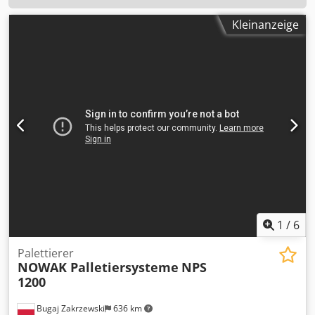
Kleinanzeige
1
/
6
Palettierer
NOWAK Palletiersysteme
NPS
1200
Bugaj Zakrzewski
636 km