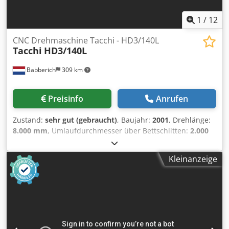
1
/
12
CNC Drehmaschine Tacchi - HD3/140L
Tacchi
HD3/140L
Babberich
309 km
Preisinfo
Anrufen
Zustand:
sehr gut (gebraucht)
, Baujahr:
2001
, Drehlänge:
8.000 mm
, Umlaufdurchmesser über Bettschlitten:
2.000
mm
, Werkstückgewicht (max.):
25.000 kg
,
Umlaufdurchmesser über Oberschlitten:
1.550 mm
,
Kleinanzeige
Drehdurchmesser Bett Ø 2000 mm Drehdurchmesser
Schlitten 1550 mm Drehlänge 8000 mm Spindelbohrung
150 mm Leistung Spindel 95 kW Bettbreite 1400 mm Pinole
260 Ø Hub Pinole 200 mm Spindelaufnahme Metric 80 Mk
Werkstückgewicht 25000 Leistung 95 A Dksdpfxjxxxbzo
Adhjr Drehzahl 360 Rpm Vorschub X - Achse 0 - 6000
mm/min. Vorschub Z- Achse 0 - 6000 mm/min. Bitte