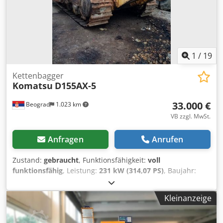
Zustand der Maschine • Gebraucht, in sehr gutem
Zustand, komplett • Regelmäßig gewartet • Dokumentation
und Bilder können vorgelegt werden ⸻ Preis Preis auf
Anfrage – bitte kontaktieren Sie uns für ein Angebot.
1
/
19
Kettenbagger
Komatsu
D155AX-5
33.000 €
Beograd
1.023 km
VB zzgl. MwSt.
Anfragen
Anrufen
Zustand:
gebraucht
, Funktionsfähigkeit:
voll
funktionsfähig
, Leistung:
231 kW (314,07 PS)
, Baujahr:
2004
, Maschinen-/Fahrzeugnummer:
KMTODO61E02076058
, voll funktionsfähig Dsdpfx Asylyp
Kleinanzeige
Uedhekr