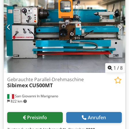
1
/
8
Gebrauchte Parallel-Drehmaschine
Sibimex
CU500MT
San Giovanni In Marignano
822 km
Preisinfo
Anrufen