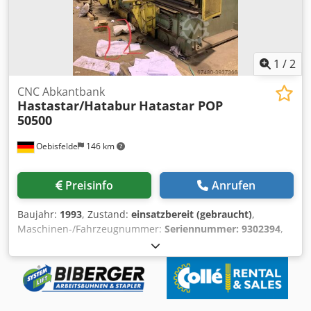
kann vorgeführt werden. Ein Video der Maschine kann per
WhatsApp zugesendet werden.
1
/
2
CNC Abkantbank
Hastastar/Hatabur
Hatastar POP
50500
Oebisfelde
146 km
Preisinfo
Anrufen
Baujahr:
1993
, Zustand:
einsatzbereit (gebraucht)
,
Maschinen-/Fahrzeugnummer:
Seriennummer: 9302394
,
CNC- Steuerung HATASTAR 2000 Die Pressfähigkeit beträgt
500 t bzw. 5000 kN Neben der Maschine sind Werkzeuge
erhältlich Schaltschrank links X1- + R-/ X2- + R-Achse an
Rundführung Dkjdpfx Aod Egc Aedhsr Y1- + Y2-Achse
Hydraulische Oberwerkzeugklemmung pneum.