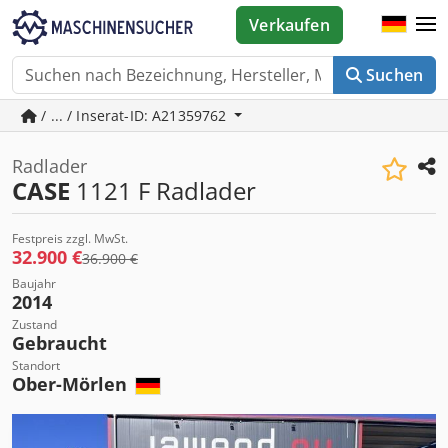
Verkaufen
Suchen
/ ... / Inserat-ID: A21359762
Radlader
CASE
1121 F Radlader
Festpreis zzgl. MwSt.
32.900 €
36.900 €
Baujahr
2014
Zustand
Gebraucht
Standort
Ober-Mörlen