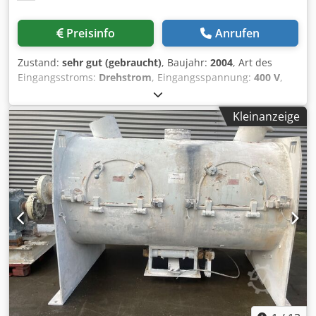
Preisinfo
Anrufen
Zustand:
sehr gut (gebraucht)
, Baujahr:
2004
, Art des
Eingangsstroms:
Drehstrom
, Eingangsspannung:
400 V
,
Gesamtlänge:
4.700 mm
, Gesamthöhe:
4.380 mm
,
Gesamtbreite:
4.220 mm
, VERKAUF AUTOMATISIERTE
Kleinanzeige
PALETTIERANLAGE NOWAK NPS 1200 Zu verkaufen:
Automatische Palettierer NOWAK NPS 1200, Baujahr 2004,
in sehr gutem technischen Zustand, voll funktionsfähig
und bis zum Ende genutzt. Die Anlage ist ideal zur
Palettierung von Säcken/Verpackungen in industriellen
Systemen geeignet. ⸻ Wichtigste Informationen zur
Maschine • Modell: NPS 1200 • Hersteller: NOWAK
Palettiersysteme GmbH • Leistung: bis zu 1.200 Säcke pro
Stunde (gemäß Spezifikation – Seite 1 des Dokuments) •
Palettenarten: • EURO 800 × 1200 mm • Einweg 800 × 1200
mm Dkodpexwy Dhefx Adhjr • Industrie 1000 × 1200 mm
(Seite 1) ⸻ Ausstattung und Aggregate des Sets (laut
Seite 2 des Dokuments) • Leermagazin – Kapazität 12 Stück,
automatische Zuführung zum Palettenaufzug •