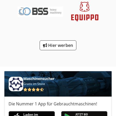
Belchbegleiteinrichtung + Vorderanschläge an
Rundführung Zweite Zweihandbedingung
Universalmatrize 100x100x5'100 mm Rehfussmesser 280 x
5'100 mm Matrizen-Zentrierplatte, b = 111 mm
Hier werben
Maschinensucher
Gratis im Store
Die Nummer 1 App für Gebrauchtmaschinen!